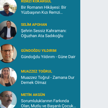
REMZI KOKARGÜL
Bir Romanın Hikâyesi: Bir
Yüzbaşının Kızı Remzi
Kokargül
SELIM APOHAN
Şehrin Sessiz Kahramanı:
Oğuzhan Ata Sadıkoğlu
GÜNDOĞDU YILDIRIM
Gündoğdu Yıldırım - Güne Dair
MUAZZEZ TOĞRUL
Muazzez Toğrul - Zamana Dur
Demek Olmaz
METIN AKGÜN
Sorumluluklarının Farkında
Olan, Mutlu ve Başarılı Çocuk