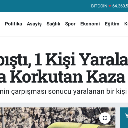
DOLAR
47,70
EURO
55,02
Politika
Asayiş
Sağlık
Spor
Ekonomi
Eğitim
K
STERLİN
64,18
GRAM ALTIN
6574.
BİST100
13
ıştı, 1 Kişi Yaral
BITCOIN
64.360,
a Korkutan Kaza
in çarpışması sonucu yaralanan bir kişi s
Y