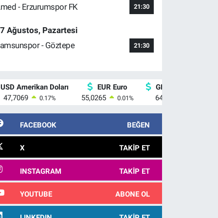
med - Erzurumspor FK
21:30
7 Ağustos, Pazartesi
amsunspor - Göztepe
21:30
USD Amerikan Doları
EUR Euro
GBP İngiliz Sterlini
47,7069
55,0265
64,1897
0.17
%
0.01
%
0.02
%
FACEBOOK
BEĞEN
X
TAKIP ET
INSTAGRAM
TAKIP ET
YOUTUBE
ABONE OL
LINKEDIN
TAKIP ET