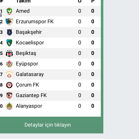
#
Takım
O
P
Amed
0
0
1
Erzurumspor FK
0
0
2
Başakşehir
0
0
3
Kocaelispor
0
0
4
Beşiktaş
0
0
5
Eyüpspor
0
0
6
Galatasaray
0
0
7
Çorum FK
0
0
8
Gaziantep FK
0
0
9
Alanyaspor
0
0
10
Detaylar için tıklayın