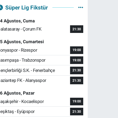
Süper Lig Fikstür
4 Ağustos, Cuma
alatasaray - Çorum FK
21:30
5 Ağustos, Cumartesi
onyaspor - Rizespor
19:00
asımpaşa - Trabzonspor
19:00
ençlerbirliği S.K. - Fenerbahçe
21:30
aziantep FK - Alanyaspor
21:30
6 Ağustos, Pazar
aşakşehir - Kocaelispor
19:00
eşiktaş - Eyüpspor
21:30