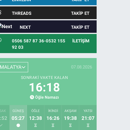
THREADS
TAKIP ET
NEXT
TAKIP ET
0506 587 87 36-0532 155
İLETIŞIM
92 03
MALATYA
07.08.2026
SONRAKI VAKTE KALAN
16:16
Öğle Namazı
SAK
GÜNEŞ
ÖĞLE
İKINDI
AKŞAM
YATSI
:52
05:27
12:38
16:26
19:38
21:07