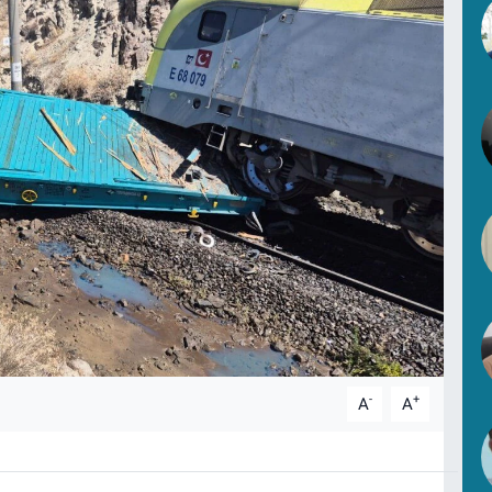
-
+
A
A