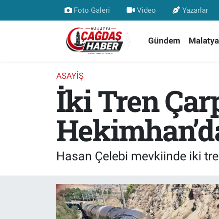
Foto Galeri
Video
Yazarlar
Nöbetçi Eczaneler
Gündem
Malatya
Hava Durumu
ASAYIŞ
İki Tren Çarp
Malatya Namaz Vakitleri
Trafik Durumu
Hekimhan’d
Süper Lig Puan Durumu ve Fikstür
Hasan Çelebi mevkiinde iki tren
Tüm Manşetler
Son Dakika Haberleri
Haber Arşivi