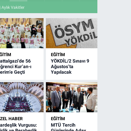
Aylık Vakitler
ĞITIM
EĞITIM
attalgazi’de 56
YÖKDİL/2 Sınavı 9
ğrenci Kur’an-ı
Ağustos’ta
erim’e Geçti
Yapılacak
ZEL HABER
EĞITIM
ardeşlik Vurgusu:
MTÜ Tercih
irlik ve Beraberlik
Günlerinde Aday