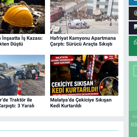
 İnşaatta İş Kazası:
Hafriyat Kamyonu Apartmana
kten Düştü
Çarptı: Sürücü Araçta Sıkıştı
’de Traktör ile
Malatya’da Çekiciye Sıkışan
arpıştı: 3 Yaralı
Kedi Kurtarıldı
İM
03