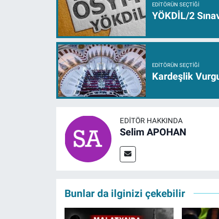
EDITÖRÜN SEÇTIĞI
YÖKDİL/2 Sınav
EDITÖRÜN SEÇTIĞI
Kardeşlik Vurgu
EDITÖR HAKKINDA
Selim APOHAN
Bunlar da ilginizi çekebilir