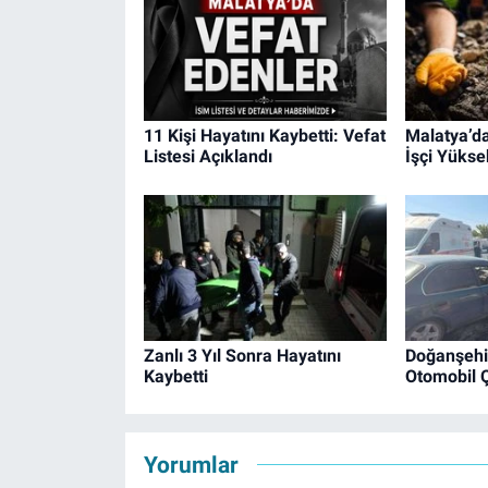
11 Kişi Hayatını Kaybetti: Vefat
Malatya’da
Listesi Açıklandı
İşçi Yükse
Zanlı 3 Yıl Sonra Hayatını
Doğanşehir
Kaybetti
Otomobil Ç
Yorumlar