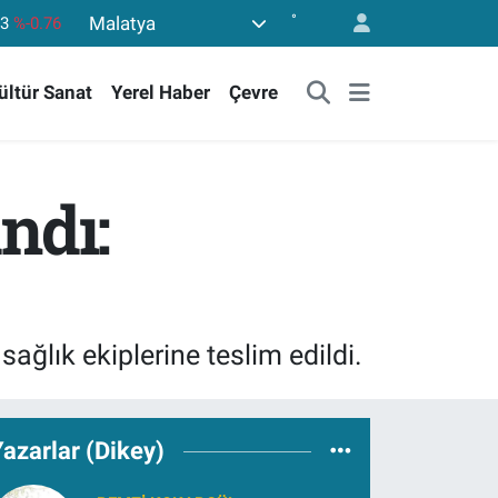
°
Malatya
69
%0.17
65
%0.01
ültür Sanat
Yerel Haber
Çevre
97
%0.02
81
%1.44
.887
%64
andı:
53
%-0.76
ağlık ekiplerine teslim edildi.
azarlar (Dikey)