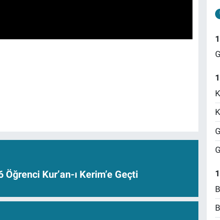
1
G
1
K
K
G
G
1
6 Öğrenci Kur’an-ı Kerim’e Geçti
B
B