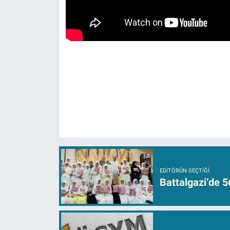
EDITÖRÜN SEÇTIĞI
Battalgazi’de 5