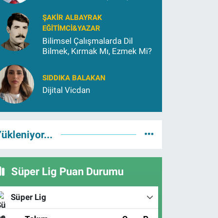
Yetiştirmek İçin (2)
ŞAKIR ALBAYRAK
EĞITIMCI&YAZAR
Bilimsel Çalışmalarda Dil
Bilmek, Kırmak Mı, Ezmek Mi?
SIDDIKA BALAKAN
Dijital Vicdan
ükleniyor...
Süper Lig Puan Durumu
Süper Lig