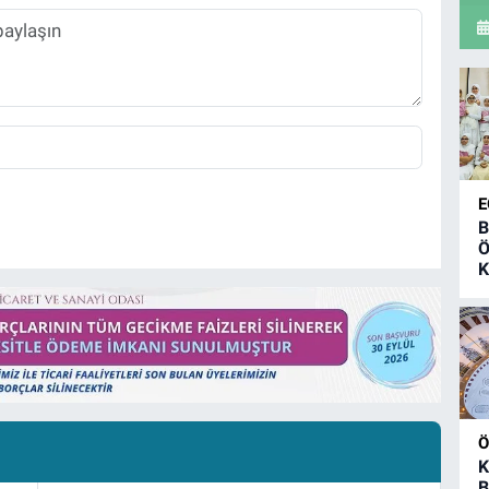
E
B
Ö
K
Ö
K
B