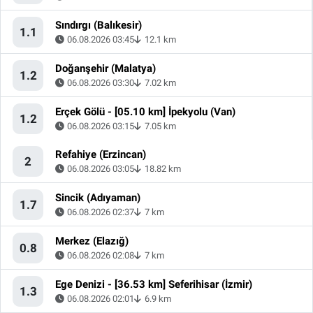
Sındırgı (Balıkesir)
1.1
06.08.2026 03:45
12.1 km
Doğanşehir (Malatya)
1.2
06.08.2026 03:30
7.02 km
Erçek Gölü - [05.10 km] İpekyolu (Van)
1.2
06.08.2026 03:15
7.05 km
Refahiye (Erzincan)
2
06.08.2026 03:05
18.82 km
Sincik (Adıyaman)
1.7
06.08.2026 02:37
7 km
Merkez (Elazığ)
0.8
06.08.2026 02:08
7 km
Ege Denizi - [36.53 km] Seferihisar (İzmir)
1.3
06.08.2026 02:01
6.9 km