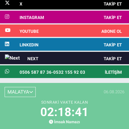
X
TAKIP ET
INSTAGRAM
TAKIP ET
YOUTUBE
ABONE OL
LINKEDIN
TAKIP ET
NEXT
TAKIP ET
0506 587 87 36-0532 155 92 03
İLETIŞIM
MALATYA
06.08.2026
SONRAKI VAKTE KALAN
02:18:40
İmsak Namazı