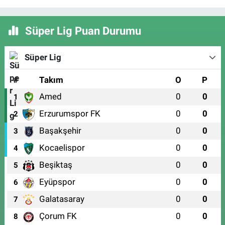
Süper Lig Puan Durumu
Süper Lig
#
Takım
O
P
Amed
0
0
1
Erzurumspor FK
0
0
2
Başakşehir
0
0
3
Kocaelispor
0
0
4
Beşiktaş
0
0
5
Eyüpspor
0
0
6
Galatasaray
0
0
7
Çorum FK
0
0
8