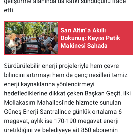
geliştirme alanında da katkı sunduğunu ifade
etti.
Sarı Altın”a Akıllı
Dokunuş: Kayısı Patik
Makinesi Sahada
Sürdürülebilir enerji projeleriyle hem çevre
bilincini artırmayı hem de genç nesilleri temiz
enerji kaynaklarına yönlendirmeyi
hedeflediklerine dikkat çeken Başkan Geçit, ilki
Mollakasım Mahallesi'nde hizmete sunulan
Güneş Enerji Santralinde günlük ortalama 6
megavat, aylık ise 170-190 megavat enerji
üretildiğini ve belediyeye ait 850 abonenin