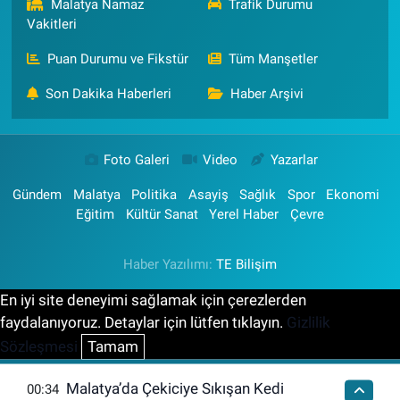
Malatya Namaz
Trafik Durumu
Vakitleri
Puan Durumu ve Fikstür
Tüm Manşetler
Son Dakika Haberleri
Haber Arşivi
Foto Galeri
Video
Yazarlar
Gündem
Malatya
Politika
Asayiş
Sağlık
Spor
Ekonomi
Eğitim
Kültür Sanat
Yerel Haber
Çevre
Haber Yazılımı:
TE Bilişim
En iyi site deneyimi sağlamak için çerezlerden
faydalanıyoruz. Detaylar için lütfen tıklayın.
Gizlilik
Sözleşmesi
Tamam
Malatya’da Çekiciye Sıkışan Kedi
00:34