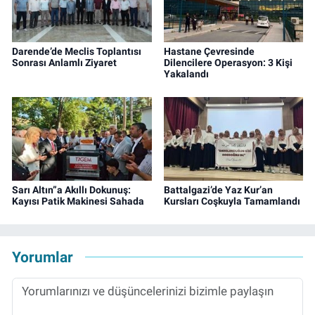
Darende’de Meclis Toplantısı
Hastane Çevresinde
Sonrası Anlamlı Ziyaret
Dilencilere Operasyon: 3 Kişi
Yakalandı
Sarı Altın”a Akıllı Dokunuş:
Battalgazi’de Yaz Kur’an
Kayısı Patik Makinesi Sahada
Kursları Coşkuyla Tamamlandı
Yorumlar