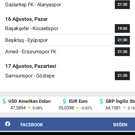
Gaziantep FK - Alanyaspor
21:30
16 Ağustos, Pazar
Başakşehir - Kocaelispor
19:00
Beşiktaş - Eyüpspor
21:30
Amed - Erzurumspor FK
21:30
17 Ağustos, Pazartesi
Samsunspor - Göztepe
21:30
USD Amerikan Doları
EUR Euro
GBP İngiliz Ste
47,5894
55,0398
64,1581
0.08
%
-0.02
%
0.16
FACEBOOK
BEĞEN