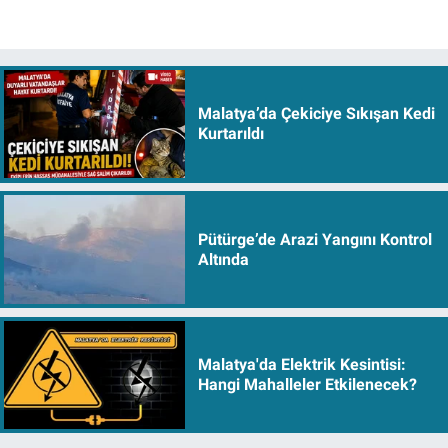
Malatya’da Çekiciye Sıkışan Kedi
Kurtarıldı
Pütürge’de Arazi Yangını Kontrol
Altında
Malatya'da Elektrik Kesintisi:
Hangi Mahalleler Etkilenecek?