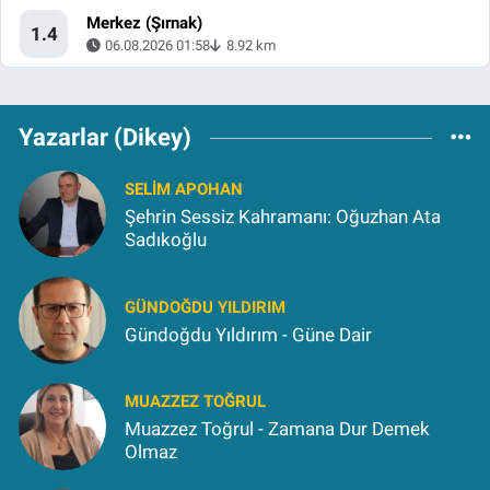
Merkez (Şırnak)
1.4
06.08.2026 01:58
8.92 km
Yazarlar (Dikey)
SELIM APOHAN
Şehrin Sessiz Kahramanı: Oğuzhan Ata
Sadıkoğlu
GÜNDOĞDU YILDIRIM
Gündoğdu Yıldırım - Güne Dair
MUAZZEZ TOĞRUL
Muazzez Toğrul - Zamana Dur Demek
Olmaz