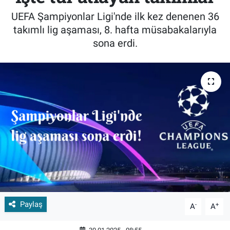
UEFA Şampiyonlar Ligi'nde ilk kez denenen 36
takımlı lig aşaması, 8. hafta müsabakalarıyla
sona erdi.
Paylaş
-
+
A
A