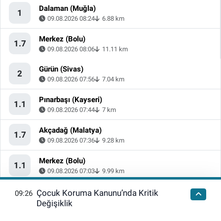
Dalaman (Muğla)
1
09.08.2026 08:24
6.88 km
Merkez (Bolu)
1.7
09.08.2026 08:06
11.11 km
Gürün (Sivas)
2
09.08.2026 07:56
7.04 km
Pınarbaşı (Kayseri)
1.1
09.08.2026 07:44
7 km
Akçadağ (Malatya)
1.7
09.08.2026 07:36
9.28 km
Merkez (Bolu)
1.1
09.08.2026 07:03
9.99 km
Pütürge (Malatya)
Çocuk Koruma Kanunu’nda Kritik
09:26
1.4
09.08.2026 07:03
8.51 km
Değişiklik