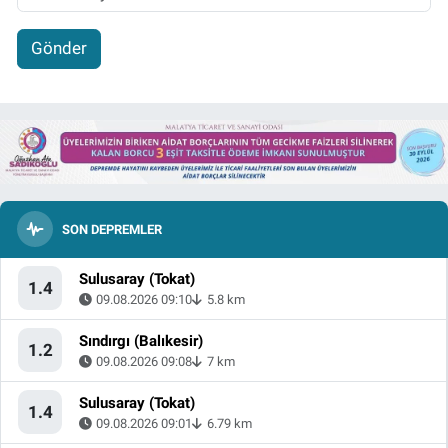
Gönder
SON DEPREMLER
Sulusaray (Tokat)
1.4
09.08.2026 09:10
5.8 km
Sındırgı (Balıkesir)
1.2
09.08.2026 09:08
7 km
Sulusaray (Tokat)
1.4
09.08.2026 09:01
6.79 km