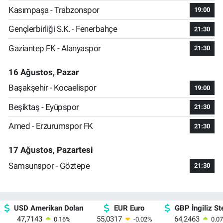
Kasımpaşa - Trabzonspor
19:00
Gençlerbirliği S.K. - Fenerbahçe
21:30
Gaziantep FK - Alanyaspor
21:30
16 Ağustos, Pazar
Başakşehir - Kocaelispor
19:00
Beşiktaş - Eyüpspor
21:30
Amed - Erzurumspor FK
21:30
17 Ağustos, Pazartesi
Samsunspor - Göztepe
21:30
USD Amerikan Doları
EUR Euro
GBP İngiliz Ste
47,7143
55,0317
64,2463
0.16
%
-0.02
%
0.07