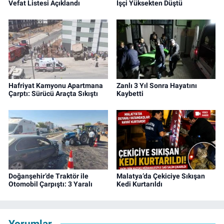
Vefat Listesi Açıklandı
İşçi Yüksekten Düştü
Hafriyat Kamyonu Apartmana
Zanlı 3 Yıl Sonra Hayatını
Çarptı: Sürücü Araçta Sıkıştı
Kaybetti
Doğanşehir’de Traktör ile
Malatya’da Çekiciye Sıkışan
Otomobil Çarpıştı: 3 Yaralı
Kedi Kurtarıldı
Yorumlar