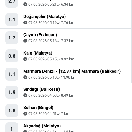
2.7
07.08.2026 05:21
6.34 km
Doğanşehir (Malatya)
1.1
07.08.2026 05:19
7.76 km
Çayırlı (Erzincan)
1.2
07.08.2026 05:18
7.32 km
Kale (Malatya)
0.8
07.08.2026 05:15
9.92 km
Marmara Denizi - [12.37 km] Marmara (Balıkesir)
1.1
07.08.2026 05:10
11.98 km
Sındırgı (Balıkesir)
1.9
07.08.2026 04:53
8.49 km
Solhan (Bingöl)
1.8
07.08.2026 04:51
7 km
Akçadağ (Malatya)
1
07.08.2026 04:36
13.5 km