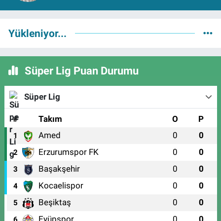
Yükleniyor...
Süper Lig Puan Durumu
Süper Lig
#
Takım
O
P
Amed
0
0
1
Erzurumspor FK
0
0
2
Başakşehir
0
0
3
Kocaelispor
0
0
4
Beşiktaş
0
0
5
Eyüpspor
0
0
6