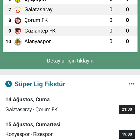
Galatasaray
0
0
7
Çorum FK
0
0
8
Gaziantep FK
0
0
9
Alanyaspor
0
0
10
Detaylar için tıklayın
Süper Lig Fikstür
14 Ağustos, Cuma
Galatasaray - Çorum FK
21:30
15 Ağustos, Cumartesi
Konyaspor - Rizespor
19:00