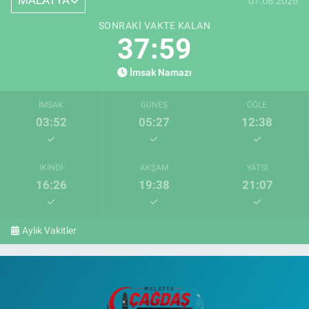
MALATYA
07.08.2026
SONRAKI VAKTE KALAN
37:58
İmsak Namazı
İMSAK
GÜNEŞ
ÖĞLE
03:52
05:27
12:38
İKINDI
AKŞAM
YATSI
16:26
19:38
21:07
Aylık Vakitler