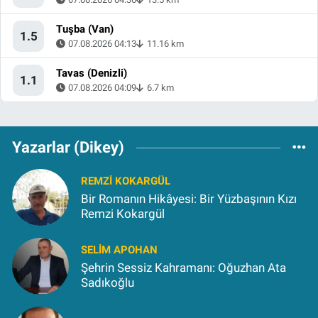
Tuşba (Van)
1.5
07.08.2026 04:13
11.16 km
Tavas (Denizli)
1.1
07.08.2026 04:09
6.7 km
Yazarlar (Dikey)
REMZI KOKARGÜL
Bir Romanın Hikâyesi: Bir Yüzbaşının Kızı
Remzi Kokargül
SELIM APOHAN
Şehrin Sessiz Kahramanı: Oğuzhan Ata
Sadıkoğlu