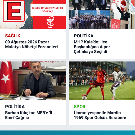
SAĞLIK
POLITIKA
09 Ağustos 2026 Pazar
MHP Kale’de: İlçe
Malatya Nöbetçi Eczaneleri
Başkanlığına Alper
Çetinkaya Seçildi
POLITIKA
SPOR
Burhan Kılıç’tan MEB’e 'İl
Ümraniyespor ile Mardin
Emri' Çağrısı
1969 Spor Golsüz Berabere