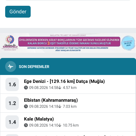
Gönder
SON DEPREMLER
Ege Denizi - [129.16 km] Datça (Muğla)
1.6
09.08.2026 14:58
4.57 km
Elbistan (Kahramanmaraş)
1.2
09.08.2026 14:18
7.03 km
Kale (Malatya)
1.4
09.08.2026 14:10
10.75 km