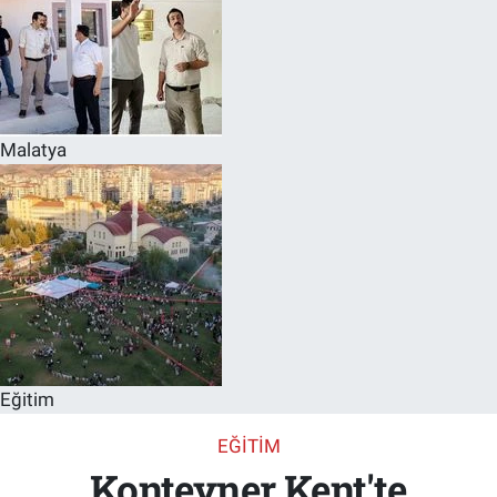
Malatya
Eğitim
EĞITIM
Konteyner Kent'te