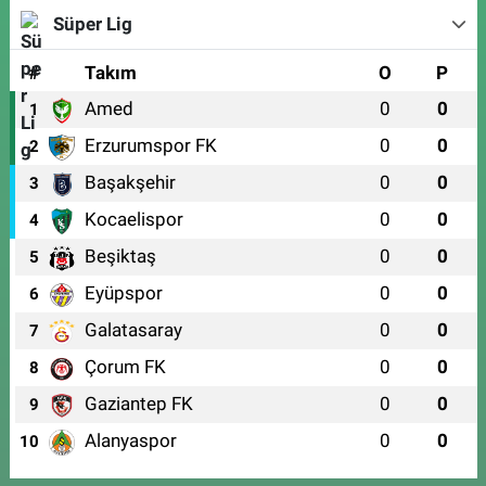
Süper Lig
#
Takım
O
P
Amed
0
0
1
Erzurumspor FK
0
0
2
Başakşehir
0
0
3
Kocaelispor
0
0
4
Beşiktaş
0
0
5
Eyüpspor
0
0
6
Galatasaray
0
0
7
Çorum FK
0
0
8
Gaziantep FK
0
0
9
Alanyaspor
0
0
10