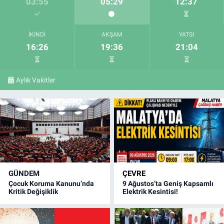
03:55
05:29
12:37
İKINDI
AKŞAM
YATSI
16:26
19:36
21:04
Aylık Vakitler
GÜNDEM
ÇEVRE
Çocuk Koruma Kanunu’nda
9 Ağustos’ta Geniş Kapsamlı
Kritik Değişiklik
Elektrik Kesintisi!