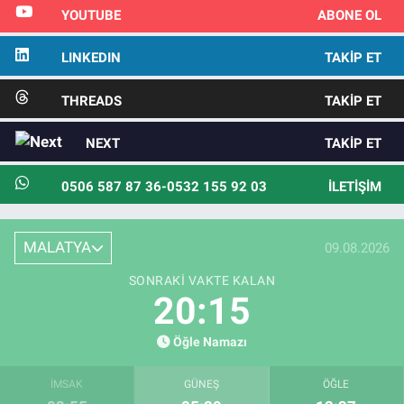
YOUTUBE
ABONE OL
LINKEDIN
TAKIP ET
THREADS
TAKIP ET
NEXT
TAKIP ET
0506 587 87 36-0532 155 92 03
İLETIŞIM
MALATYA
09.08.2026
SONRAKI VAKTE KALAN
20:14
Öğle Namazı
İMSAK
GÜNEŞ
ÖĞLE