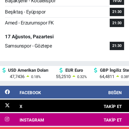
Başakşehir - Kocaelispor
19:00
Beşiktaş - Eyüpspor
21:30
Amed - Erzurumspor FK
21:30
17 Ağustos, Pazartesi
Samsunspor - Göztepe
21:30
USD Amerikan Doları
EUR Euro
GBP İngiliz Ster
47,7436
55,2510
64,4811
0.18
%
0.32
%
0.38
FACEBOOK
BEĞEN
X
TAKIP ET
INSTAGRAM
TAKIP ET