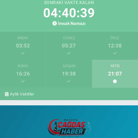
SONRAKI VAKTE KALAN
04:40:38
İmsak Namazı
İMSAK
GÜNEŞ
ÖĞLE
03:52
05:27
12:38
İKINDI
AKŞAM
YATSI
16:26
19:38
21:07
Aylık Vakitler