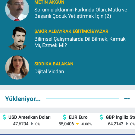
METIN AKGÜN
Sorumluluklarının Farkında Olan, Mutlu ve
Başarılı Çocuk Yetiştirmek İçin (2)
ŞAKIR ALBAYRAK EĞITIMCI&YAZAR
Bilimsel Çalışmalarda Dil Bilmek, Kırmak
Mı, Ezmek Mi?
SIDDIKA BALAKAN
Dijital Vicdan
Yükleniyor...
USD Amerikan Doları
EUR Euro
GBP İngiliz Ste
47,6704
55,0406
64,2143
0
%
-0.08
%
0