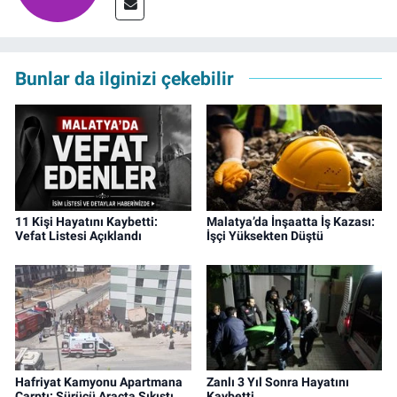
Bunlar da ilginizi çekebilir
11 Kişi Hayatını Kaybetti:
Malatya’da İnşaatta İş Kazası:
Vefat Listesi Açıklandı
İşçi Yüksekten Düştü
Hafriyat Kamyonu Apartmana
Zanlı 3 Yıl Sonra Hayatını
Çarptı: Sürücü Araçta Sıkıştı
Kaybetti