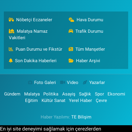
Nöbetçi Eczaneler
Hava Durumu
Malatya Namaz
Trafik Durumu
Vakitleri
Puan Durumu ve Fikstür
Tüm Manşetler
Son Dakika Haberleri
Haber Arşivi
Foto Galeri
Video
Yazarlar
Gündem
Malatya
Politika
Asayiş
Sağlık
Spor
Ekonomi
Eğitim
Kültür Sanat
Yerel Haber
Çevre
Haber Yazılımı:
TE Bilişim
En iyi site deneyimi sağlamak için çerezlerden