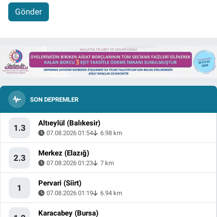
Gönder
SON DEPREMLER
Altıeylül (Balıkesir)
1.3
07.08.2026 01:54
6.98 km
Merkez (Elazığ)
2.3
07.08.2026 01:23
7 km
Pervari (Siirt)
1
07.08.2026 01:19
6.94 km
Karacabey (Bursa)