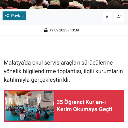
Paylaş
-
+
A
A
19.09.2025 - 13:39
Malatya’da okul servis araçları sürücülerine
yönelik bilgilendirme toplantısı, ilgili kurumların
katılımıyla gerçekleştirildi.
35 Öğrenci Kur’an-ı
Kerim Okumaya Geçti