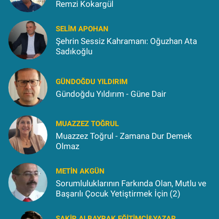
Remzi Kokargül
SELIM APOHAN
Şehrin Sessiz Kahramanı: Oğuzhan Ata
Sadıkoğlu
GÜNDOĞDU YILDIRIM
Gündoğdu Yıldırım - Güne Dair
MUAZZEZ TOĞRUL
Muazzez Toğrul - Zamana Dur Demek
Olmaz
METIN AKGÜN
Sorumluluklarının Farkında Olan, Mutlu ve
Başarılı Çocuk Yetiştirmek İçin (2)
ŞAKIR ALBAYRAK EĞITIMCI&YAZAR