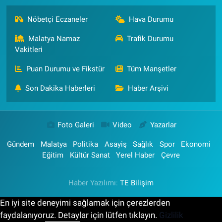
Nöbetçi Eczaneler
Hava Durumu
Malatya Namaz
Trafik Durumu
Vakitleri
Puan Durumu ve Fikstür
Tüm Manşetler
Son Dakika Haberleri
Haber Arşivi
Foto Galeri
Video
Yazarlar
Gündem
Malatya
Politika
Asayiş
Sağlık
Spor
Ekonomi
Eğitim
Kültür Sanat
Yerel Haber
Çevre
Haber Yazılımı:
TE Bilişim
En iyi site deneyimi sağlamak için çerezlerden
faydalanıyoruz. Detaylar için lütfen tıklayın.
Gizlilik