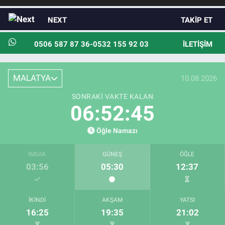
NEXT
TAKIP ET
0506 587 87 36-0532 155 92 03
İLETIŞIM
MALATYA
10.08.2026
SONRAKI VAKTE KALAN
06:52:43
Öğle Namazı
İMSAK
GÜNEŞ
ÖĞLE
03:56
05:30
12:37
İKINDI
AKŞAM
YATSI
16:25
19:35
21:02