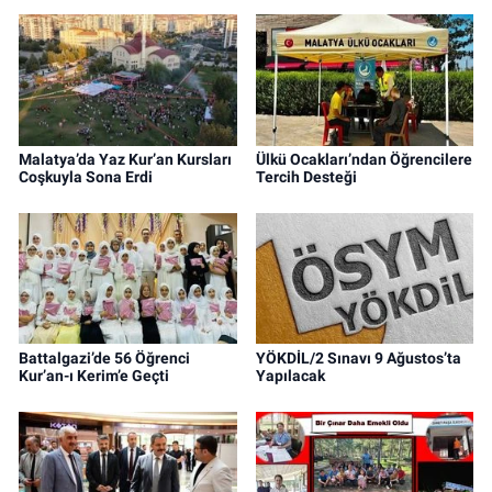
Malatya’da Yaz Kur’an Kursları
Ülkü Ocakları’ndan Öğrencilere
Coşkuyla Sona Erdi
Tercih Desteği
Battalgazi’de 56 Öğrenci
YÖKDİL/2 Sınavı 9 Ağustos’ta
Kur’an-ı Kerim’e Geçti
Yapılacak