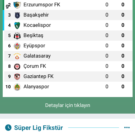
Erzurumspor FK
0
0
2
Başakşehir
0
0
3
Kocaelispor
0
0
4
Beşiktaş
0
0
5
Eyüpspor
0
0
6
Galatasaray
0
0
7
Çorum FK
0
0
8
Gaziantep FK
0
0
9
Alanyaspor
0
0
10
Detaylar için tıklayın
Süper Lig Fikstür