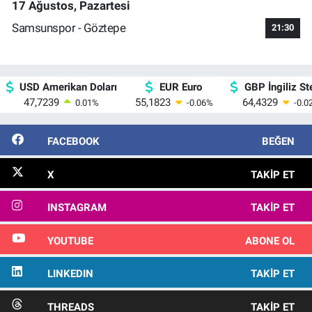
17 Ağustos, Pazartesi
Samsunspor - Göztepe
21:30
USD Amerikan Doları
EUR Euro
GBP İngiliz Ste
47,7239
55,1823
64,4329
0.01
%
-0.06
%
-0.0
FACEBOOK
BEĞEN
X
TAKIP ET
INSTAGRAM
TAKIP ET
YOUTUBE
ABONE OL
LINKEDIN
TAKIP ET
THREADS
TAKIP ET