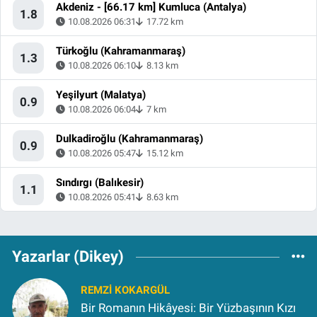
Akdeniz - [66.17 km] Kumluca (Antalya)
1.8
10.08.2026 06:31
17.72 km
Türkoğlu (Kahramanmaraş)
1.3
10.08.2026 06:10
8.13 km
Yeşilyurt (Malatya)
0.9
10.08.2026 06:04
7 km
Dulkadiroğlu (Kahramanmaraş)
0.9
10.08.2026 05:47
15.12 km
Sındırgı (Balıkesir)
1.1
10.08.2026 05:41
8.63 km
Yazarlar (Dikey)
REMZI KOKARGÜL
Bir Romanın Hikâyesi: Bir Yüzbaşının Kızı