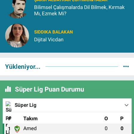
Bilimsel Çalışmalarda Dil Bilmek, Kırmak
Mı, Ezmek Mi?
SIDDIKA BALAKAN
Dijital Vicdan
Yükleniyor...
Süper Lig Puan Durumu
Süper Lig
#
Takım
O
P
Amed
0
0
1