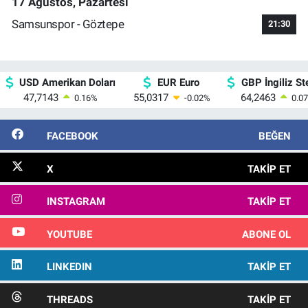
17 Ağustos, Pazartesi
Samsunspor - Göztepe
21:30
USD Amerikan Doları
EUR Euro
GBP İngiliz Ste
47,7143
55,0317
64,2463
0.16
%
-0.02
%
0.07
FACEBOOK
BEĞEN
X
TAKIP ET
INSTAGRAM
TAKIP ET
YOUTUBE
ABONE OL
LINKEDIN
TAKIP ET
THREADS
TAKIP ET