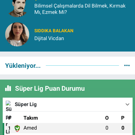
Bilimsel Çalışmalarda Dil Bilmek, Kırmak
Mı, Ezmek Mi?
SIDDIKA BALAKAN
Dijital Vicdan
Yükleniyor...
Süper Lig Puan Durumu
Süper Lig
#
Takım
O
P
Amed
0
0
1