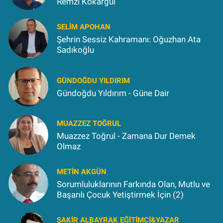
Remzi Kokargül
SELIM APOHAN
Şehrin Sessiz Kahramanı: Oğuzhan Ata
Sadıkoğlu
GÜNDOĞDU YILDIRIM
Gündoğdu Yıldırım - Güne Dair
MUAZZEZ TOĞRUL
Muazzez Toğrul - Zamana Dur Demek
Olmaz
METIN AKGÜN
Sorumluluklarının Farkında Olan, Mutlu ve
Başarılı Çocuk Yetiştirmek İçin (2)
ŞAKIR ALBAYRAK EĞITIMCI&YAZAR