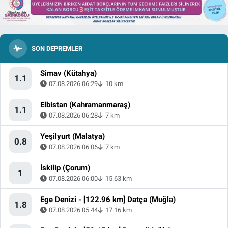
SON DEPREMLER
Simav (Kütahya)
1.1
07.08.2026 06:29
10 km
Elbistan (Kahramanmaraş)
1.1
07.08.2026 06:28
7 km
Yeşilyurt (Malatya)
0.8
07.08.2026 06:06
7 km
İskilip (Çorum)
1
07.08.2026 06:00
15.63 km
Ege Denizi - [122.96 km] Datça (Muğla)
1.8
07.08.2026 05:44
17.16 km