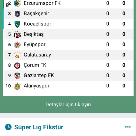
Erzurumspor FK
0
0
2
Başakşehir
0
0
3
Kocaelispor
0
0
4
Beşiktaş
0
0
5
Eyüpspor
0
0
6
Galatasaray
0
0
7
Çorum FK
0
0
8
Gaziantep FK
0
0
9
Alanyaspor
0
0
10
Detaylar için tıklayın
Süper Lig Fikstür