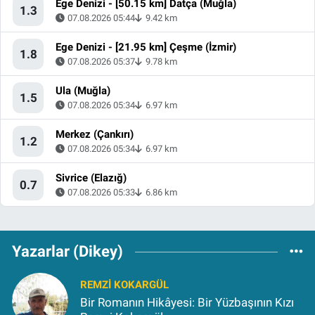
Ege Denizi - [50.15 km] Datça (Muğla)
1.3
07.08.2026 05:44
9.42 km
Ege Denizi - [21.95 km] Çeşme (İzmir)
1.8
07.08.2026 05:37
9.78 km
Ula (Muğla)
1.5
07.08.2026 05:34
6.97 km
Merkez (Çankırı)
1.2
07.08.2026 05:34
6.97 km
Sivrice (Elazığ)
0.7
07.08.2026 05:33
6.86 km
Yazarlar (Dikey)
REMZI KOKARGÜL
Bir Romanın Hikâyesi: Bir Yüzbaşının Kızı