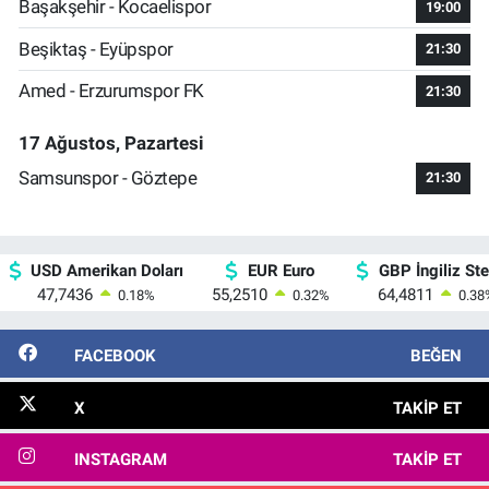
Başakşehir - Kocaelispor
19:00
Beşiktaş - Eyüpspor
21:30
Amed - Erzurumspor FK
21:30
17 Ağustos, Pazartesi
Samsunspor - Göztepe
21:30
USD Amerikan Doları
EUR Euro
GBP İngiliz Ster
47,7436
55,2510
64,4811
0.18
%
0.32
%
0.38
FACEBOOK
BEĞEN
X
TAKIP ET
INSTAGRAM
TAKIP ET