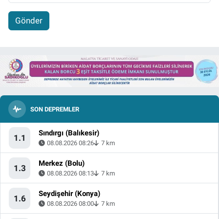
Gönder
SON DEPREMLER
Sındırgı (Balıkesir)
1.1
08.08.2026 08:26
7 km
Merkez (Bolu)
1.3
08.08.2026 08:13
7 km
Seydişehir (Konya)
1.6
08.08.2026 08:00
7 km