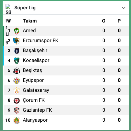
Süper Lig
#
Takım
O
P
Amed
0
0
1
Erzurumspor FK
0
0
2
Başakşehir
0
0
3
Kocaelispor
0
0
4
Beşiktaş
0
0
5
Eyüpspor
0
0
6
Galatasaray
0
0
7
Çorum FK
0
0
8
Gaziantep FK
0
0
9
Alanyaspor
0
0
10