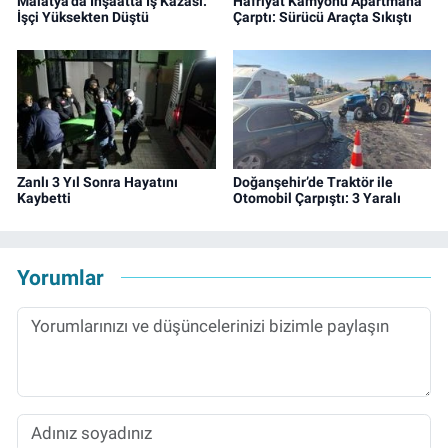
Malatya’da İnşaatta İş Kazası:
Hafriyat Kamyonu Apartmana
İşçi Yüksekten Düştü
Çarptı: Sürücü Araçta Sıkıştı
Zanlı 3 Yıl Sonra Hayatını
Doğanşehir’de Traktör ile
Kaybetti
Otomobil Çarpıştı: 3 Yaralı
Yorumlar