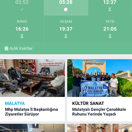
03:53
05:28
12:37
İKINDI
AKŞAM
YATSI
16:26
19:37
21:05
Aylık Vakitler
MALATYA
KÜLTÜR SANAT
Mhp Malatya İl Başkanlığına
Malatyalı Gençler Çanakkale
Ziyaretler Sürüyor
Ruhunu Yerinde Yaşadı