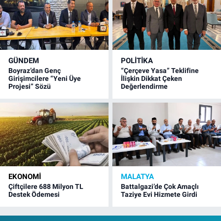
GÜNDEM
POLITIKA
Boyraz’dan Genç
“Çerçeve Yasa” Teklifine
Girişimcilere “Yeni Üye
İlişkin Dikkat Çeken
Projesi” Sözü
Değerlendirme
EKONOMI
MALATYA
Çiftçilere 688 Milyon TL
Battalgazi’de Çok Amaçlı
Destek Ödemesi
Taziye Evi Hizmete Girdi