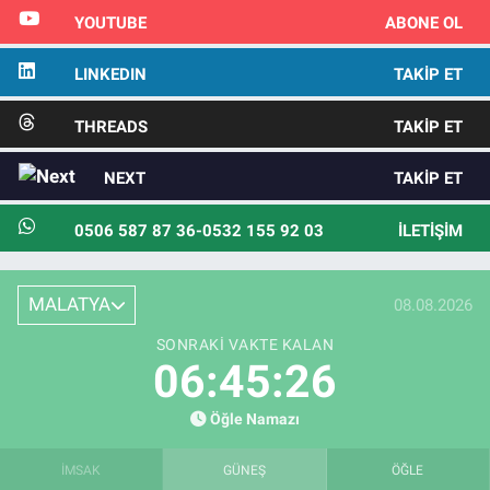
YOUTUBE
ABONE OL
LINKEDIN
TAKIP ET
THREADS
TAKIP ET
NEXT
TAKIP ET
0506 587 87 36-0532 155 92 03
İLETIŞIM
MALATYA
08.08.2026
SONRAKI VAKTE KALAN
06:45:25
Öğle Namazı
İMSAK
GÜNEŞ
ÖĞLE