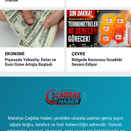
Olacak
EKONOMI
ÇEVRE
Piyasada Yükseliş: Dolar ve
Bölgede Kavurucu Sıcaklık!
Euro Güne Artışla Başladı
Devam Ediyor
Malatya Çağdaş Haber, yerelden ulusala uzanan geniş yayın
ağıyla doğru, tarafsız ve hızlı haberciliğin adresidir. Güncel
gelişmeler, siyaset, ekonomi, spor ve yaşam başlıklarında en