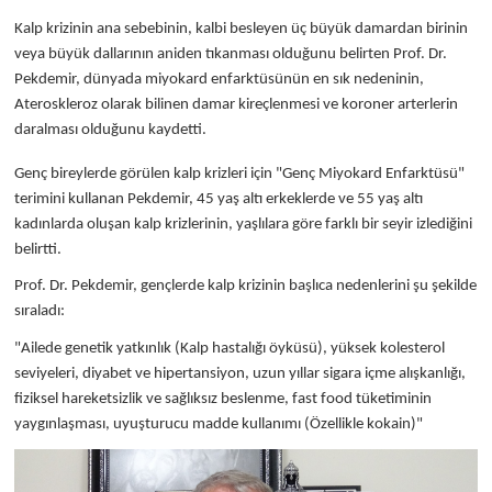
Kalp krizinin ana sebebinin, kalbi besleyen üç büyük damardan birinin
veya büyük dallarının aniden tıkanması olduğunu belirten Prof. Dr.
Pekdemir, dünyada miyokard enfarktüsünün en sık nedeninin,
Ateroskleroz olarak bilinen damar kireçlenmesi ve koroner arterlerin
daralması olduğunu kaydetti.
Genç bireylerde görülen kalp krizleri için "Genç Miyokard Enfarktüsü"
terimini kullanan Pekdemir, 45 yaş altı erkeklerde ve 55 yaş altı
kadınlarda oluşan kalp krizlerinin, yaşlılara göre farklı bir seyir izlediğini
belirtti.
Prof. Dr. Pekdemir, gençlerde kalp krizinin başlıca nedenlerini şu şekilde
sıraladı:
"Ailede genetik yatkınlık (Kalp hastalığı öyküsü), yüksek kolesterol
seviyeleri, diyabet ve hipertansiyon, uzun yıllar sigara içme alışkanlığı,
fiziksel hareketsizlik ve sağlıksız beslenme, fast food tüketiminin
yaygınlaşması, uyuşturucu madde kullanımı (Özellikle kokain)"