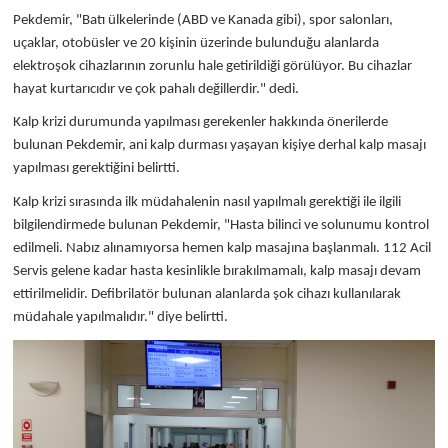
Pekdemir, "Batı ülkelerinde (ABD ve Kanada gibi), spor salonları,
uçaklar, otobüsler ve 20 kişinin üzerinde bulunduğu alanlarda
elektroşok cihazlarının zorunlu hale getirildiği görülüyor. Bu cihazlar
hayat kurtarıcıdır ve çok pahalı değillerdir." dedi.
Kalp krizi durumunda yapılması gerekenler hakkında önerilerde
bulunan Pekdemir, ani kalp durması yaşayan kişiye derhal kalp masajı
yapılması gerektiğini belirtti.
Kalp krizi sırasında ilk müdahalenin nasıl yapılmalı gerektiği ile ilgili
bilgilendirmede bulunan Pekdemir, "Hasta bilinci ve solunumu kontrol
edilmeli. Nabız alınamıyorsa hemen kalp masajına başlanmalı. 112 Acil
Servis gelene kadar hasta kesinlikle bırakılmamalı, kalp masajı devam
ettirilmelidir. Defibrilatör bulunan alanlarda şok cihazı kullanılarak
müdahale yapılmalıdır." diye belirtti.