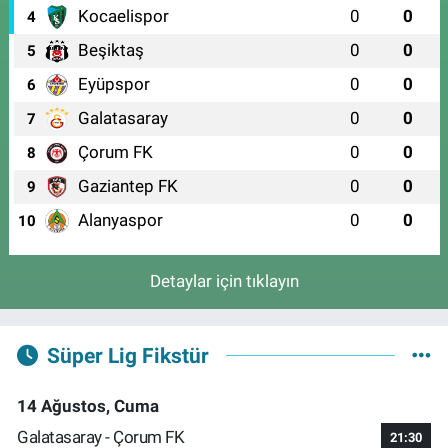
Kocaelispor
0
0
4
Beşiktaş
0
0
5
Eyüpspor
0
0
6
Galatasaray
0
0
7
Çorum FK
0
0
8
Gaziantep FK
0
0
9
Alanyaspor
0
0
10
Detaylar için tıklayın
Süper Lig Fikstür
14 Ağustos, Cuma
Galatasaray - Çorum FK
21:30