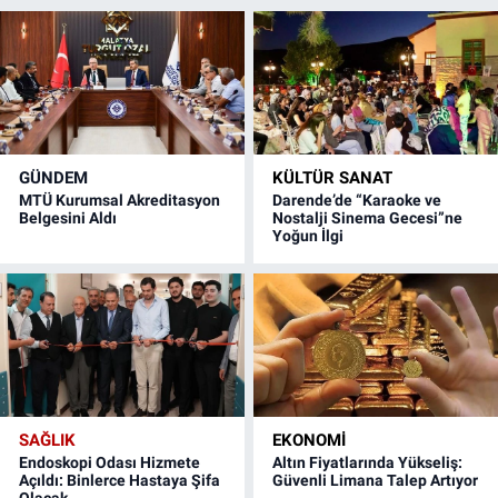
GÜNDEM
KÜLTÜR SANAT
MTÜ Kurumsal Akreditasyon
Darende’de “Karaoke ve
Belgesini Aldı
Nostalji Sinema Gecesi”ne
Yoğun İlgi
SAĞLIK
EKONOMI
Endoskopi Odası Hizmete
Altın Fiyatlarında Yükseliş:
Açıldı: Binlerce Hastaya Şifa
Güvenli Limana Talep Artıyor