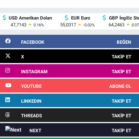
USD Amerikan Doları
EUR Euro
GBP İngiliz Ste
47,7143
55,0317
64,2463
0.16
%
-0.02
%
0.07
FACEBOOK
BEĞEN
X
TAKIP ET
INSTAGRAM
TAKIP ET
YOUTUBE
ABONE OL
LINKEDIN
TAKIP ET
THREADS
TAKIP ET
NEXT
TAKIP ET