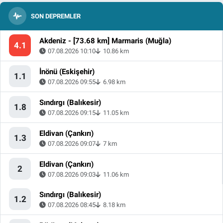
SON DEPREMLER
Akdeniz - [73.68 km] Marmaris (Muğla)
4.1
07.08.2026 10:10
10.86 km
İnönü (Eskişehir)
1.1
07.08.2026 09:55
6.98 km
Sındırgı (Balıkesir)
1.8
07.08.2026 09:15
11.05 km
Eldivan (Çankırı)
1.3
07.08.2026 09:07
7 km
Eldivan (Çankırı)
2
07.08.2026 09:03
11.06 km
Sındırgı (Balıkesir)
1.2
07.08.2026 08:45
8.18 km