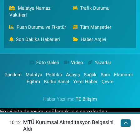
Malatya Namaz
Trafik Durumu
Vakitleri
Puan Durumu ve Fikstür
Tüm Manşetler
Son Dakika Haberleri
Haber Arşivi
Foto Galeri
Video
Yazarlar
Gündem
Malatya
Politika
Asayiş
Sağlık
Spor
Ekonomi
Eğitim
Kültür Sanat
Yerel Haber
Çevre
Haber Yazılımı:
TE Bilişim
En iyi site deneyimi sağlamak için çerezlerden
faydalanıyoruz. Detaylar için lütfen tıklayın.
Gizlilik
MTÜ Kurumsal Akreditasyon Belgesini
10:12
Sözleşmesi
Tamam
Aldı