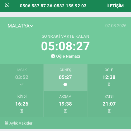
0506 587 87 36-0532 155 92 03
İLETIŞIM
MALATYA
07.08.2026
SONRAKI VAKTE KALAN
05:08:25
Öğle Namazı
İMSAK
GÜNEŞ
ÖĞLE
03:52
05:27
12:38
İKINDI
AKŞAM
YATSI
16:26
19:38
21:07
Aylık Vakitler