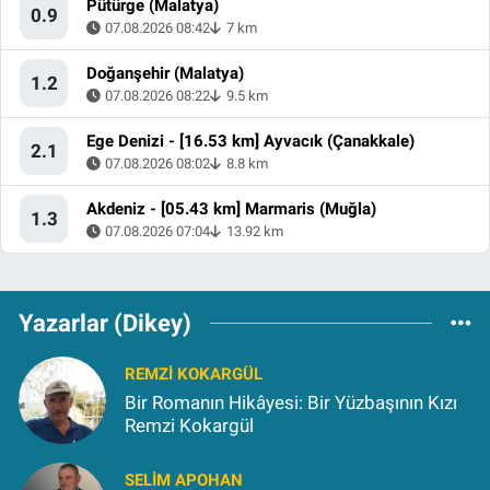
Pütürge (Malatya)
0.9
07.08.2026 08:42
7 km
Doğanşehir (Malatya)
1.2
07.08.2026 08:22
9.5 km
Ege Denizi - [16.53 km] Ayvacık (Çanakkale)
2.1
07.08.2026 08:02
8.8 km
Akdeniz - [05.43 km] Marmaris (Muğla)
1.3
07.08.2026 07:04
13.92 km
Yazarlar (Dikey)
REMZI KOKARGÜL
Bir Romanın Hikâyesi: Bir Yüzbaşının Kızı
Remzi Kokargül
SELIM APOHAN