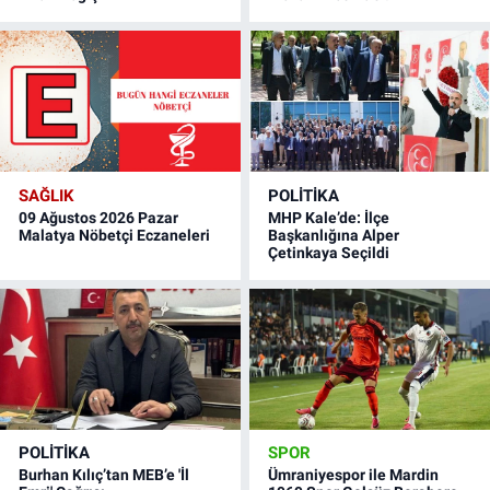
SAĞLIK
POLITIKA
09 Ağustos 2026 Pazar
MHP Kale’de: İlçe
Malatya Nöbetçi Eczaneleri
Başkanlığına Alper
Çetinkaya Seçildi
POLITIKA
SPOR
Burhan Kılıç’tan MEB’e 'İl
Ümraniyespor ile Mardin