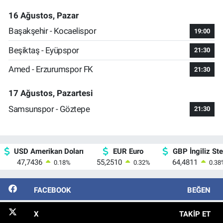
16 Ağustos, Pazar
Başakşehir - Kocaelispor
19:00
Beşiktaş - Eyüpspor
21:30
Amed - Erzurumspor FK
21:30
17 Ağustos, Pazartesi
Samsunspor - Göztepe
21:30
USD Amerikan Doları
EUR Euro
GBP İngiliz Ster
47,7436
55,2510
64,4811
0.18
%
0.32
%
0.38
FACEBOOK
BEĞEN
X
TAKIP ET