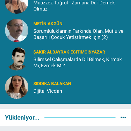
Muazzez Toğrul - Zamana Dur Demek
Olmaz
METIN AKGÜN
Sorumluluklarının Farkında Olan, Mutlu ve
Başarılı Çocuk Yetiştirmek İçin (2)
ŞAKIR ALBAYRAK EĞITIMCI&YAZAR
Bilimsel Çalışmalarda Dil Bilmek, Kırmak
Mı, Ezmek Mi?
SIDDIKA BALAKAN
Dijital Vicdan
Yükleniyor...