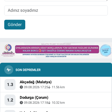
Gönder
SON DEPREMLER
Akçadağ (Malatya)
1.3
09.08.2026 17:25
11.56 km
Dodurga (Çorum)
1.2
09.08.2026 17:18
10.32 km