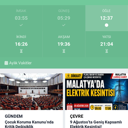
İMSAK
GÜNEŞ
ÖĞLE
03:55
05:29
12:37
İKINDI
AKŞAM
YATSI
16:26
19:36
21:04
Aylık Vakitler
GÜNDEM
ÇEVRE
Çocuk Koruma Kanunu’nda
9 Ağustos’ta Geniş Kapsamlı
Kritik Değişiklik
Elektrik Kesintisi!