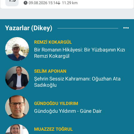
09.08.2026 15:14
11.29 km
Yazarlar (Dikey)
REMZI KOKARGÜL
Bir Romanın Hikâyesi: Bir Yüzbaşının Kızı
Remzi Kokargül
SELIM APOHAN
Şehrin Sessiz Kahramanı: Oğuzhan Ata
Sadıkoğlu
GÜNDOĞDU YILDIRIM
Gündoğdu Yıldırım - Güne Dair
MUAZZEZ TOĞRUL