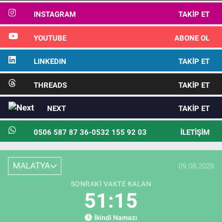
INSTAGRAM
TAKIP ET
YOUTUBE
ABONE OL
LINKEDIN
TAKIP ET
THREADS
TAKIP ET
NEXT
TAKIP ET
0506 587 87 36-0532 155 92 03
İLETIŞIM
MALATYA
09.08.2026
SONRAKI VAKTE KALAN
51:13
İkindi Namazı