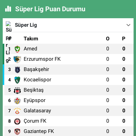
Süper Lig Puan Durumu
Süper Lig
#
Takım
O
P
Amed
0
0
1
Erzurumspor FK
0
0
2
Başakşehir
0
0
3
Kocaelispor
0
0
4
Beşiktaş
0
0
5
Eyüpspor
0
0
6
Galatasaray
0
0
7
Çorum FK
0
0
8
Gaziantep FK
0
0
9