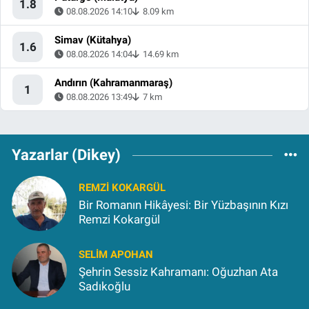
1.8
08.08.2026 14:10
8.09 km
Simav (Kütahya)
1.6
08.08.2026 14:04
14.69 km
Andırın (Kahramanmaraş)
1
08.08.2026 13:49
7 km
Yazarlar (Dikey)
REMZI KOKARGÜL
Bir Romanın Hikâyesi: Bir Yüzbaşının Kızı
Remzi Kokargül
SELIM APOHAN
Şehrin Sessiz Kahramanı: Oğuzhan Ata
Sadıkoğlu