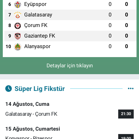
Eyüpspor
0
0
6
Galatasaray
0
0
7
Çorum FK
0
0
8
Gaziantep FK
0
0
9
Alanyaspor
0
0
10
Detaylar için tıklayın
Süper Lig Fikstür
14 Ağustos, Cuma
Galatasaray - Çorum FK
21:30
15 Ağustos, Cumartesi
Konyaspor - Rizespor
19:00