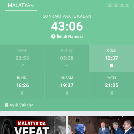
MALATYA
08.08.2026
SONRAKI VAKTE KALAN
43:04
İkindi Namazı
İMSAK
GÜNEŞ
ÖĞLE
03:53
05:28
12:37
İKINDI
AKŞAM
YATSI
16:26
19:37
21:05
Aylık Vakitler