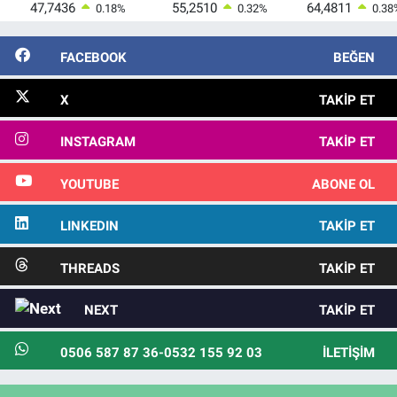
47,7436
55,2510
64,4811
0.18
%
0.32
%
0.38
FACEBOOK
BEĞEN
X
TAKIP ET
INSTAGRAM
TAKIP ET
YOUTUBE
ABONE OL
LINKEDIN
TAKIP ET
THREADS
TAKIP ET
NEXT
TAKIP ET
0506 587 87 36-0532 155 92 03
İLETIŞIM