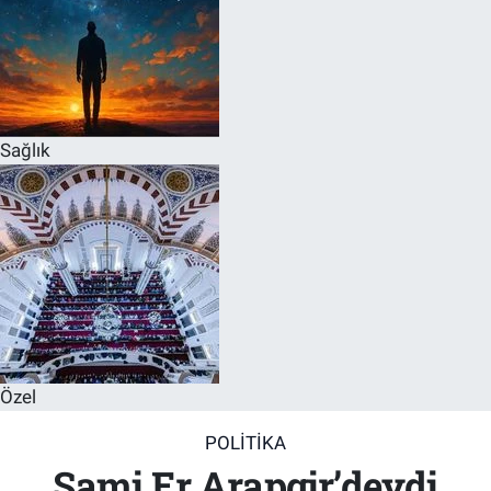
Sağlık
Özel
POLITIKA
Sami Er Arapgir’deydi