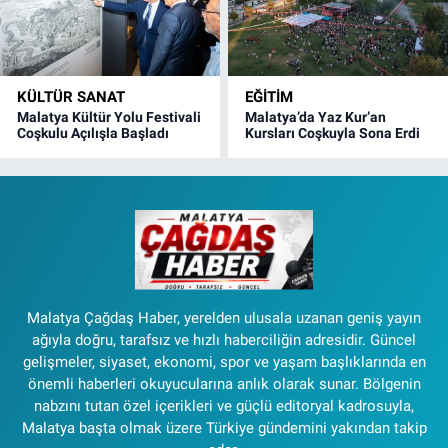
KÜLTÜR SANAT
EĞITIM
Malatya Kültür Yolu Festivali
Malatya’da Yaz Kur’an
Coşkulu Açılışla Başladı
Kursları Coşkuyla Sona Erdi
Malatya Çağdaş Haber, yerelden ulusala uzanan geniş yayın
ağıyla doğru, tarafsız ve hızlı haberciliğin adresidir. Güncel
gelişmeler, siyaset, ekonomi, spor ve yaşam başlıklarında en
önemli haberleri okuyucularına anlık olarak sunar. Bölgenin
nabzını tutan özel içerikleri ve güçlü editoryal kadrosuyla,
Malatya başta olmak üzere Türkiye gündemini yakından takip