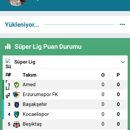
Yükleniyor...
Süper Lig Puan Durumu
Süper Lig
#
Takım
O
P
Amed
0
0
1
Erzurumspor FK
0
0
2
Başakşehir
0
0
3
Kocaelispor
0
0
4
Beşiktaş
0
0
5