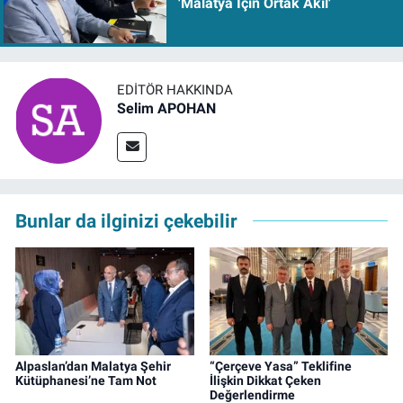
'Malatya İçin Ortak Akıl'
EDITÖR HAKKINDA
Selim APOHAN
Bunlar da ilginizi çekebilir
Alpaslan’dan Malatya Şehir
“Çerçeve Yasa” Teklifine
Kütüphanesi’ne Tam Not
İlişkin Dikkat Çeken
Değerlendirme