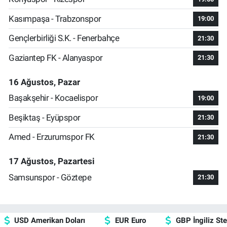
Kasımpaşa - Trabzonspor
19:00
Gençlerbirliği S.K. - Fenerbahçe
21:30
Gaziantep FK - Alanyaspor
21:30
16 Ağustos, Pazar
Başakşehir - Kocaelispor
19:00
Beşiktaş - Eyüpspor
21:30
Amed - Erzurumspor FK
21:30
17 Ağustos, Pazartesi
Samsunspor - Göztepe
21:30
USD Amerikan Doları
EUR Euro
GBP İngiliz Ster