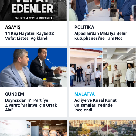
ASAYIŞ
POLITIKA
14 Kişi Hayatını Kaybetti:
Alpaslan’dan Malatya Şehir
Vefat Listesi Açıklandı
Kütüphanesi’ne Tam Not
GÜNDEM
MALATYA
Boyraz’dan İYİ Parti’ye
Adliye ve Kırsal Konut
Ziyaret: 'Malatya İçin Ortak
Çalışmaları Yerinde
Akıl'
İncelendi