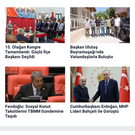
15. Olağan Kongre
Başkan Ulutaş
Tamamlandı: Güçlü İlçe
Bayramuşağı’nda
Başkanı Seçildi
Vatandaşlarla Buluştu
Fendoğlu: Sosyal Konut
Cumhurbaşkanı Erdoğan, MHP
Taksitlerini TBMM Gündemine
Lideri Bahçeli ile Görüştü
Taşıdı