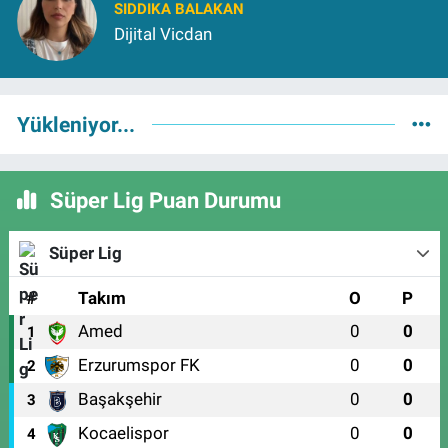
SIDDIKA BALAKAN
Dijital Vicdan
Yükleniyor...
Süper Lig Puan Durumu
Süper Lig
#
Takım
O
P
Amed
0
0
1
Erzurumspor FK
0
0
2
Başakşehir
0
0
3
Kocaelispor
0
0
4