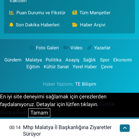
Vakitleri
Puan Durumu ve Fikstür
Tüm Manşetler
Son Dakika Haberleri
Haber Arşivi
Foto Galeri
Video
Yazarlar
Gündem
Malatya
Politika
Asayiş
Sağlık
Spor
Ekonomi
Eğitim
Kültür Sanat
Yerel Haber
Çevre
Haber Yazılımı:
TE Bilişim
En iyi site deneyimi sağlamak için çerezlerden
faydalanıyoruz. Detaylar için lütfen tıklayın.
Gizlilik
Sözleşmesi
Tamam
Mhp Malatya İl Başkanlığına Ziyaretler
00:14
Sürüyor