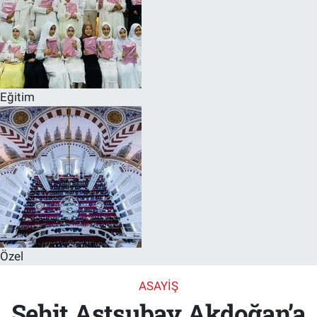
Eğitim
Özel
ASAYIŞ
Şehit Astsubay Akdoğan’a