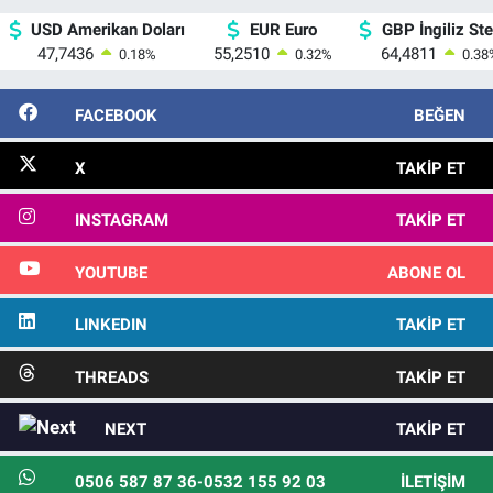
USD Amerikan Doları
EUR Euro
GBP İngiliz Ster
47,7436
55,2510
64,4811
0.18
%
0.32
%
0.38
FACEBOOK
BEĞEN
X
TAKIP ET
INSTAGRAM
TAKIP ET
YOUTUBE
ABONE OL
LINKEDIN
TAKIP ET
THREADS
TAKIP ET
NEXT
TAKIP ET
0506 587 87 36-0532 155 92 03
İLETIŞIM