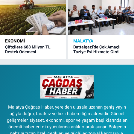
EKONOMI
MALATYA
Çiftçilere 688 Milyon TL
Battalgazi’de Çok Amaçlı
Destek Ödemesi
Taziye Evi Hizmete Girdi
Malatya Çağdaş Haber, yerelden ulusala uzanan geniş yayın
ağıyla doğru, tarafsız ve hızlı haberciliğin adresidir. Güncel
gelişmeler, siyaset, ekonomi, spor ve yaşam başlıklarında en
önemli haberleri okuyucularına anlık olarak sunar. Bölgenin
nabzını tutan özel içerikleri ve güçlü editoryal kadrosuyla,