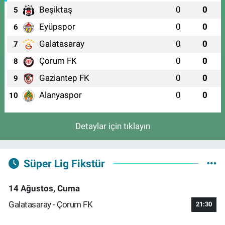
Beşiktaş
0
0
5
Eyüpspor
0
0
6
Galatasaray
0
0
7
Çorum FK
0
0
8
Gaziantep FK
0
0
9
Alanyaspor
0
0
10
Detaylar için tıklayın
Süper Lig Fikstür
14 Ağustos, Cuma
Galatasaray - Çorum FK
21:30