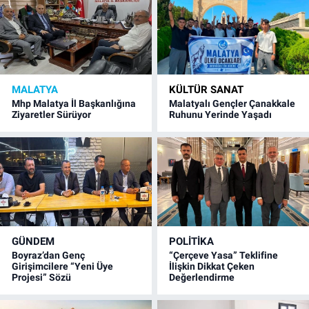
MALATYA
KÜLTÜR SANAT
Mhp Malatya İl Başkanlığına
Malatyalı Gençler Çanakkale
Ziyaretler Sürüyor
Ruhunu Yerinde Yaşadı
GÜNDEM
POLITIKA
Boyraz’dan Genç
“Çerçeve Yasa” Teklifine
Girişimcilere “Yeni Üye
İlişkin Dikkat Çeken
Projesi” Sözü
Değerlendirme