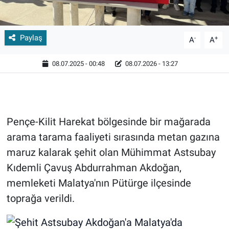
Paylaş
-
+
A
A
08.07.2025 - 00:48
08.07.2026 - 13:27
Pençe-Kilit Harekat bölgesinde bir mağarada
arama tarama faaliyeti sırasında metan gazına
maruz kalarak şehit olan Mühimmat Astsubay
Kıdemli Çavuş Abdurrahman Akdoğan,
memleketi Malatya'nın Pütürge ilçesinde
toprağa verildi.