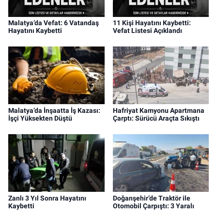
Malatya’da Vefat: 6 Vatandaş
11 Kişi Hayatını Kaybetti:
Hayatını Kaybetti
Vefat Listesi Açıklandı
Malatya’da İnşaatta İş Kazası:
Hafriyat Kamyonu Apartmana
İşçi Yüksekten Düştü
Çarptı: Sürücü Araçta Sıkıştı
Zanlı 3 Yıl Sonra Hayatını
Doğanşehir’de Traktör ile
Kaybetti
Otomobil Çarpıştı: 3 Yaralı