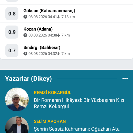
Göksun (Kahramanmaraş)
0.8
08.08.2026 04:41
7.18 km
Kozan (Adana)
0.9
08.08.2026 04:38
7 km
Sındırgı (Balıkesir)
0.7
08.08.2026 04:32
7 km
Yazarlar (Dikey)
REMZI KOKARGÜL
Bir Romanın Hikâyesi: Bir Yüzbaşının Kızı
Remzi Kokargül
SELIM APOHAN
Şehrin Sessiz Kahramanı: Oğuzhan Ata