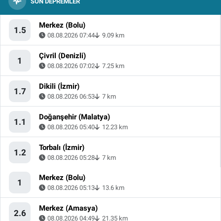
SON DEPREMLER
Merkez (Bolu)
1.5
08.08.2026 07:44
9.09 km
Çivril (Denizli)
1
08.08.2026 07:02
7.25 km
Dikili (İzmir)
1.7
08.08.2026 06:53
7 km
Doğanşehir (Malatya)
1.1
08.08.2026 05:40
12.23 km
Torbalı (İzmir)
1.2
08.08.2026 05:28
7 km
Merkez (Bolu)
1
08.08.2026 05:13
13.6 km
Merkez (Amasya)
2.6
08.08.2026 04:49
21.35 km