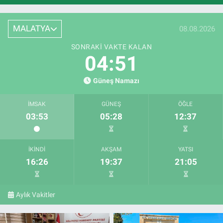
MALATYA
08.08.2026
SONRAKI VAKTE KALAN
04:50
Güneş Namazı
İMSAK
GÜNEŞ
ÖĞLE
03:53
05:28
12:37
İKINDI
AKŞAM
YATSI
16:26
19:37
21:05
Aylık Vakitler