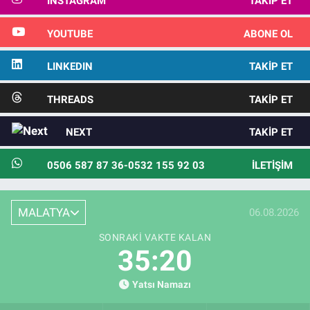
INSTAGRAM
TAKIP ET
YOUTUBE
ABONE OL
LINKEDIN
TAKIP ET
THREADS
TAKIP ET
NEXT
TAKIP ET
0506 587 87 36-0532 155 92 03
İLETIŞIM
MALATYA
06.08.2026
SONRAKI VAKTE KALAN
35:19
Yatsı Namazı