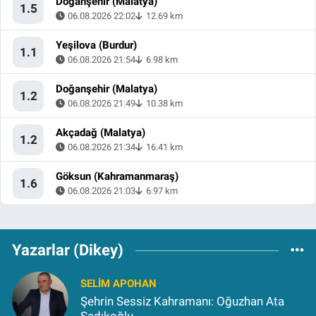
Doğanşehir (Malatya)
1.5
06.08.2026 22:02
12.69 km
Yeşilova (Burdur)
1.1
06.08.2026 21:54
6.98 km
Doğanşehir (Malatya)
1.2
06.08.2026 21:49
10.38 km
Akçadağ (Malatya)
1.2
06.08.2026 21:34
16.41 km
Göksun (Kahramanmaraş)
1.6
06.08.2026 21:03
6.97 km
Yazarlar (Dikey)
SELIM APOHAN
Şehrin Sessiz Kahramanı: Oğuzhan Ata