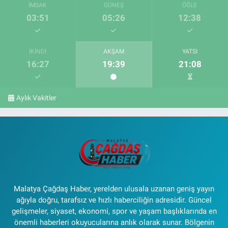
İMSAK
GÜNEŞ
ÖĞLE
03:51
05:26
12:38
İKINDI
AKŞAM
YATSI
16:27
19:39
21:08
Aylık Vakitler
Malatya Çağdaş Haber, yerelden ulusala uzanan geniş yayın
ağıyla doğru, tarafsız ve hızlı haberciliğin adresidir. Güncel
gelişmeler, siyaset, ekonomi, spor ve yaşam başlıklarında en
önemli haberleri okuyucularına anlık olarak sunar. Bölgenin