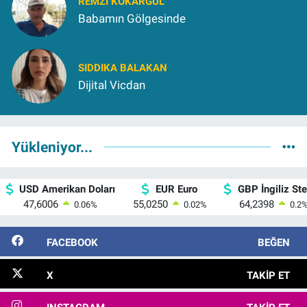
REMZI KOKARGÜL
Babamın Gölgesinde
SIDDIKA BALAKAN
Dijital Vicdan
Yükleniyor...
USD Amerikan Doları
EUR Euro
GBP İngiliz Ster
47,6006
55,0250
64,2398
0.06
%
0.02
%
0.2
FACEBOOK
BEĞEN
X
TAKIP ET