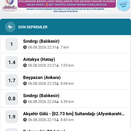
SON DEPREMLER
Sındırgı (Balıkesir)
1
06.08.2026 22:31
7 km
Antakya (Hatay)
1.4
06.08.2026 22:27
7.03 km
Beypazarı (Ankara)
1.7
06.08.2026 22:25
8.04 km
Sındırgı (Balıkesir)
0.8
06.08.2026 22:24
6.59 km
Akşehir Gölü - [02.73 km] Sultandağı (Afyonkarahisar)
1.9
06.08.2026 22:15
8.83 km