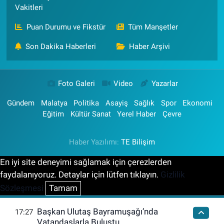
Vakitleri
Puan Durumu ve Fikstür
Tüm Manşetler
Son Dakika Haberleri
Haber Arşivi
Foto Galeri
Video
Yazarlar
Gündem
Malatya
Politika
Asayiş
Sağlık
Spor
Ekonomi
Eğitim
Kültür Sanat
Yerel Haber
Çevre
Haber Yazılımı:
TE Bilişim
En iyi site deneyimi sağlamak için çerezlerden
faydalanıyoruz. Detaylar için lütfen tıklayın.
Gizlilik
Sözleşmesi
Tamam
Başkan Ulutaş Bayramuşağı’nda
17:27
Vatandaşlarla Buluştu