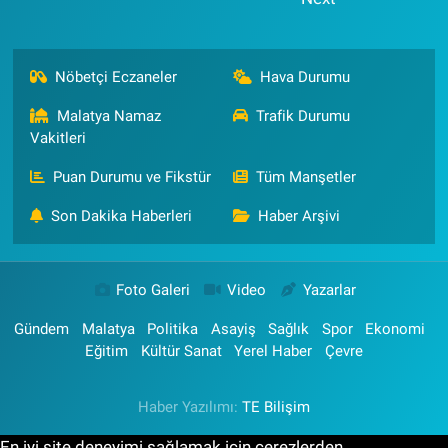
Nöbetçi Eczaneler
Hava Durumu
Malatya Namaz
Trafik Durumu
Vakitleri
Puan Durumu ve Fikstür
Tüm Manşetler
Son Dakika Haberleri
Haber Arşivi
Foto Galeri
Video
Yazarlar
Gündem
Malatya
Politika
Asayiş
Sağlık
Spor
Ekonomi
Eğitim
Kültür Sanat
Yerel Haber
Çevre
Haber Yazılımı:
TE Bilişim
En iyi site deneyimi sağlamak için çerezlerden