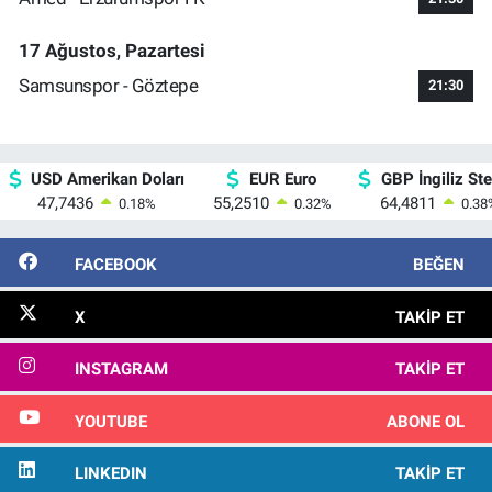
17 Ağustos, Pazartesi
Samsunspor - Göztepe
21:30
USD Amerikan Doları
EUR Euro
GBP İngiliz Ster
47,7436
55,2510
64,4811
0.18
%
0.32
%
0.38
FACEBOOK
BEĞEN
X
TAKIP ET
INSTAGRAM
TAKIP ET
YOUTUBE
ABONE OL
LINKEDIN
TAKIP ET