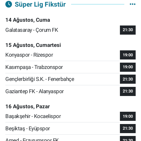
Süper Lig Fikstür
14 Ağustos, Cuma
Galatasaray - Çorum FK
21:30
15 Ağustos, Cumartesi
Konyaspor - Rizespor
19:00
Kasımpaşa - Trabzonspor
19:00
Gençlerbirliği S.K. - Fenerbahçe
21:30
Gaziantep FK - Alanyaspor
21:30
16 Ağustos, Pazar
Başakşehir - Kocaelispor
19:00
Beşiktaş - Eyüpspor
21:30
Amed - Erzurumspor FK
21:30