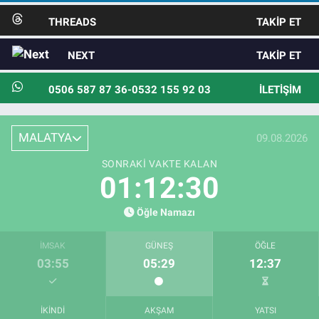
THREADS
TAKIP ET
NEXT
TAKIP ET
0506 587 87 36-0532 155 92 03
İLETIŞIM
MALATYA
09.08.2026
SONRAKI VAKTE KALAN
01:12:28
Öğle Namazı
İMSAK
GÜNEŞ
ÖĞLE
03:55
05:29
12:37
İKINDI
AKŞAM
YATSI