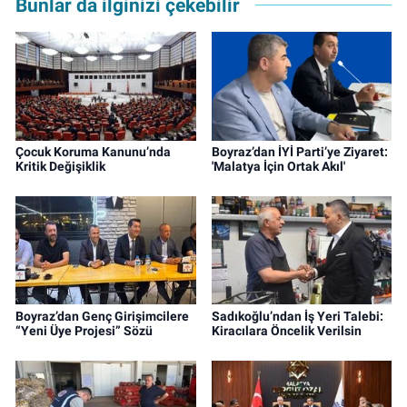
Bunlar da ilginizi çekebilir
Çocuk Koruma Kanunu’nda
Boyraz’dan İYİ Parti’ye Ziyaret:
Kritik Değişiklik
'Malatya İçin Ortak Akıl'
Boyraz’dan Genç Girişimcilere
Sadıkoğlu’ndan İş Yeri Talebi:
“Yeni Üye Projesi” Sözü
Kiracılara Öncelik Verilsin