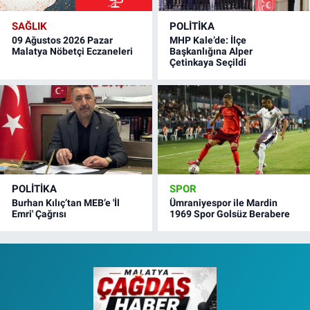
SAĞLIK
POLITIKA
09 Ağustos 2026 Pazar
MHP Kale’de: İlçe
Malatya Nöbetçi Eczaneleri
Başkanlığına Alper
Çetinkaya Seçildi
POLITIKA
SPOR
Burhan Kılıç’tan MEB’e 'İl
Ümraniyespor ile Mardin
Emri' Çağrısı
1969 Spor Golsüz Berabere