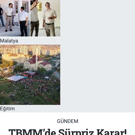
Malatya
Eğitim
GÜNDEM
TBMM’de Sürpriz Karar!