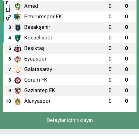
Amed
0
0
1
Erzurumspor FK
0
0
2
Başakşehir
0
0
3
Kocaelispor
0
0
4
Beşiktaş
0
0
5
Eyüpspor
0
0
6
Galatasaray
0
0
7
Çorum FK
0
0
8
Gaziantep FK
0
0
9
Alanyaspor
0
0
10
Detaylar için tıklayın