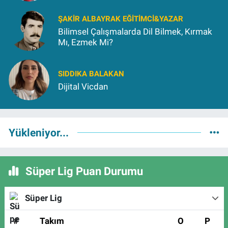
ŞAKIR ALBAYRAK EĞITIMCI&YAZAR
Bilimsel Çalışmalarda Dil Bilmek, Kırmak
Mı, Ezmek Mi?
SIDDIKA BALAKAN
Dijital Vicdan
Yükleniyor...
Süper Lig Puan Durumu
Süper Lig
#
Takım
O
P