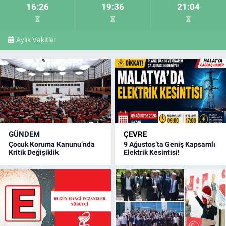
16:26
19:36
21:04
Aylık Vakitler
GÜNDEM
ÇEVRE
Çocuk Koruma Kanunu’nda
9 Ağustos’ta Geniş Kapsamlı
Kritik Değişiklik
Elektrik Kesintisi!