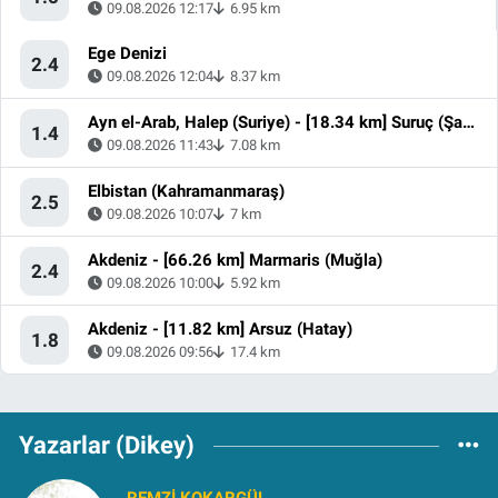
09.08.2026 12:17
6.95 km
Ege Denizi
2.4
09.08.2026 12:04
8.37 km
Ayn el-Arab, Halep (Suriye) - [18.34 km] Suruç (Şanlıurfa)
1.4
09.08.2026 11:43
7.08 km
Elbistan (Kahramanmaraş)
2.5
09.08.2026 10:07
7 km
Akdeniz - [66.26 km] Marmaris (Muğla)
2.4
09.08.2026 10:00
5.92 km
Akdeniz - [11.82 km] Arsuz (Hatay)
1.8
09.08.2026 09:56
17.4 km
Yazarlar (Dikey)