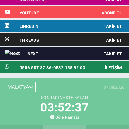
YOUTUBE
ABONE OL
LINKEDIN
TAKIP ET
THREADS
TAKIP ET
NEXT
TAKIP ET
0506 587 87 36-0532 155 92 03
İLETIŞIM
MALATYA
07.08.2026
SONRAKI VAKTE KALAN
03:52:35
Öğle Namazı