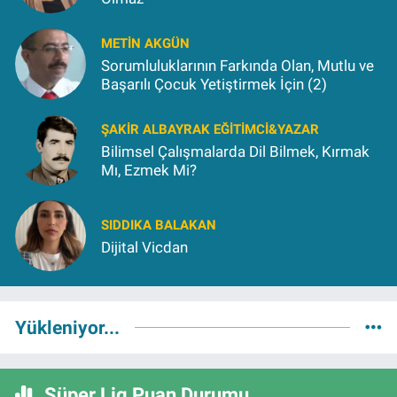
METIN AKGÜN
Sorumluluklarının Farkında Olan, Mutlu ve
Başarılı Çocuk Yetiştirmek İçin (2)
ŞAKIR ALBAYRAK EĞITIMCI&YAZAR
Bilimsel Çalışmalarda Dil Bilmek, Kırmak
Mı, Ezmek Mi?
SIDDIKA BALAKAN
Dijital Vicdan
Yükleniyor...
Süper Lig Puan Durumu