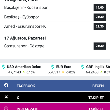
Başakşehir - Kocaelispor
19:00
Beşiktaş - Eyüpspor
21:30
Amed - Erzurumspor FK
21:30
17 Ağustos, Pazartesi
Samsunspor - Göztepe
21:30
USD Amerikan Doları
EUR Euro
GBP İngiliz Ste
47,7143
55,0317
64,2463
0.16
%
-0.02
%
0.07
FACEBOOK
BEĞEN
X
TAKIP ET
INSTAGRAM
TAKIP ET