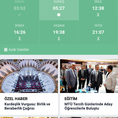
İMSAK
GÜNEŞ
ÖĞLE
03:52
05:27
12:38
İKINDI
AKŞAM
YATSI
16:26
19:38
21:07
Aylık Vakitler
ÖZEL HABER
EĞITIM
Kardeşlik Vurgusu: Birlik ve
MTÜ Tercih Günlerinde Aday
Beraberlik Çağrısı
Öğrencilerle Buluştu