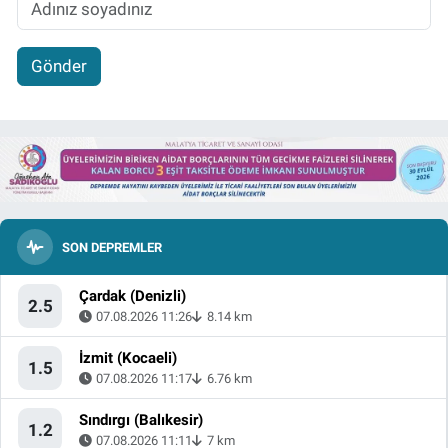
Gönder
SON DEPREMLER
Çardak (Denizli)
2.5
07.08.2026 11:26
8.14 km
İzmit (Kocaeli)
1.5
07.08.2026 11:17
6.76 km
Sındırgı (Balıkesir)
1.2
07.08.2026 11:11
7 km