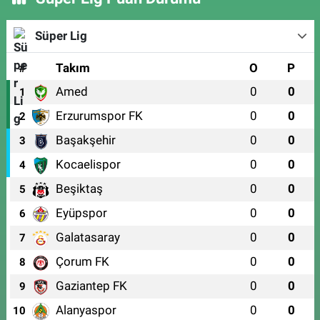
Süper Lig
#
Takım
O
P
Amed
0
0
1
Erzurumspor FK
0
0
2
Başakşehir
0
0
3
Kocaelispor
0
0
4
Beşiktaş
0
0
5
Eyüpspor
0
0
6
Galatasaray
0
0
7
Çorum FK
0
0
8
Gaziantep FK
0
0
9
Alanyaspor
0
0
10