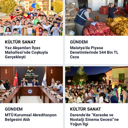
KÜLTÜR SANAT
GÜNDEM
Yaz Akşamları İlyas
Malatya’da Piyasa
Mahallesi’nde Coşkuyla
Denetimlerinde 544 Bin TL
Gerçekleşti
Ceza
GÜNDEM
KÜLTÜR SANAT
MTÜ Kurumsal Akreditasyon
Darende’de “Karaoke ve
Belgesini Aldı
Nostalji Sinema Gecesi”ne
Yoğun İlgi