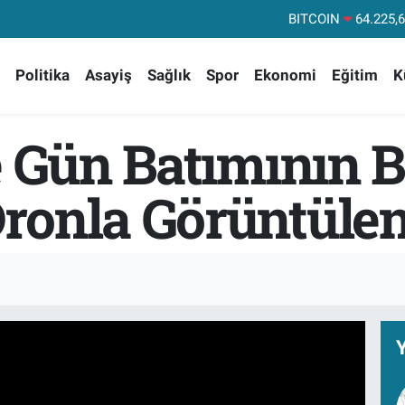
DOLAR
47,71
EURO
55,03
Politika
Asayiş
Sağlık
Spor
Ekonomi
Eğitim
K
STERLİN
64,24
GRAM ALTIN
6510.
e Gün Batımının 
BİST100
13
ronla Görüntülen
Y