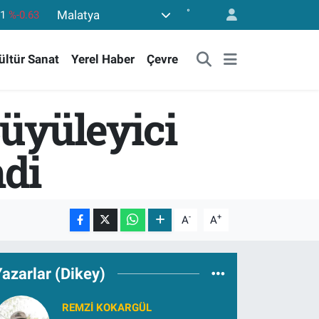
°
Malatya
43
%0.16
17
%-0.02
ültür Sanat
Yerel Haber
Çevre
63
%0.07
40
%0.45
Büyüleyici
.799
%70
di
-
+
A
A
azarlar (Dikey)
REMZI KOKARGÜL