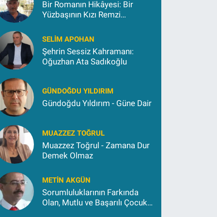
Bir Romanın Hikâyesi: Bir
Yüzbaşının Kızı Remzi
Kokargül
SELIM APOHAN
Şehrin Sessiz Kahramanı:
Oğuzhan Ata Sadıkoğlu
GÜNDOĞDU YILDIRIM
Gündoğdu Yıldırım - Güne Dair
MUAZZEZ TOĞRUL
Muazzez Toğrul - Zamana Dur
Demek Olmaz
METIN AKGÜN
Sorumluluklarının Farkında
Olan, Mutlu ve Başarılı Çocuk
Yetiştirmek İçin (2)