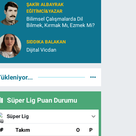
ŞAKIR ALBAYRAK
EĞITIMCI&YAZAR
Bilimsel Çalışmalarda Dil
Bilmek, Kırmak Mı, Ezmek Mi?
SIDDIKA BALAKAN
Dijital Vicdan
ükleniyor...
Süper Lig Puan Durumu
Süper Lig
#
Takım
O
P