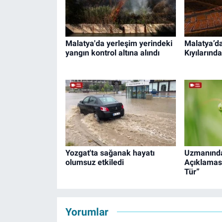
Malatya'da yerleşim yerindeki
Malatya’da
yangın kontrol altına alındı
Kıyılarınd
Yozgat'ta sağanak hayatı
Uzmanında
olumsuz etkiledi
Açıklaması:
Tür”
Yorumlar