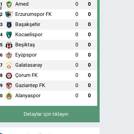
Amed
0
0
1
Erzurumspor FK
0
0
2
Başakşehir
0
0
3
Kocaelispor
0
0
4
Beşiktaş
0
0
5
Eyüpspor
0
0
6
Galatasaray
0
0
7
Çorum FK
0
0
8
Gaziantep FK
0
0
9
Alanyaspor
0
0
10
Detaylar için tıklayın