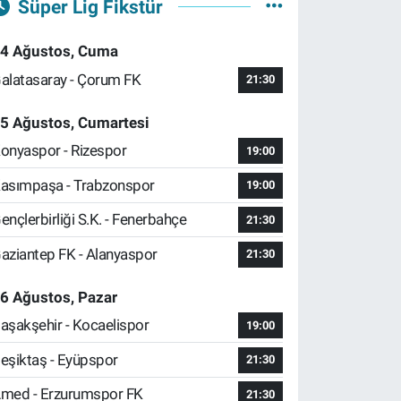
Süper Lig Fikstür
4 Ağustos, Cuma
alatasaray - Çorum FK
21:30
5 Ağustos, Cumartesi
onyaspor - Rizespor
19:00
asımpaşa - Trabzonspor
19:00
ençlerbirliği S.K. - Fenerbahçe
21:30
aziantep FK - Alanyaspor
21:30
6 Ağustos, Pazar
aşakşehir - Kocaelispor
19:00
eşiktaş - Eyüpspor
21:30
med - Erzurumspor FK
21:30