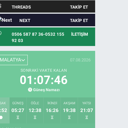
THREADS
TAKIP ET
NEXT
TAKIP ET
0506 587 87 36-0532 155
İLETIŞIM
92 03
MALATYA
07.08.2026
SONRAKI VAKTE KALAN
01:07:45
Güneş Namazı
SAK
GÜNEŞ
ÖĞLE
İKINDI
AKŞAM
YATSI
:52
05:27
12:38
16:26
19:38
21:07