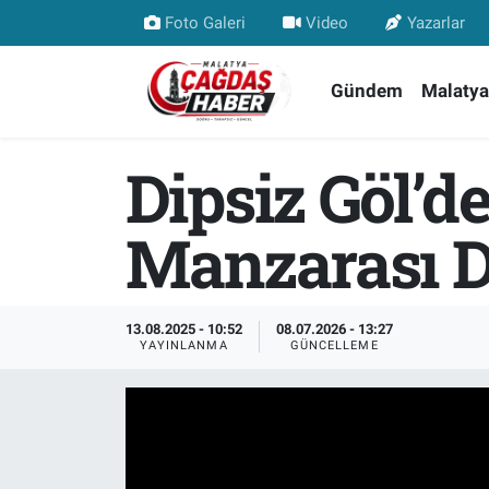
Foto Galeri
Video
Yazarlar
Nöbetçi Eczaneler
Gündem
Malatya
Hava Durumu
Dipsiz Göl’d
Malatya Namaz Vakitleri
Manzarası D
Trafik Durumu
Süper Lig Puan Durumu ve Fikstür
13.08.2025 - 10:52
08.07.2026 - 13:27
YAYINLANMA
GÜNCELLEME
Tüm Manşetler
Son Dakika Haberleri
Haber Arşivi