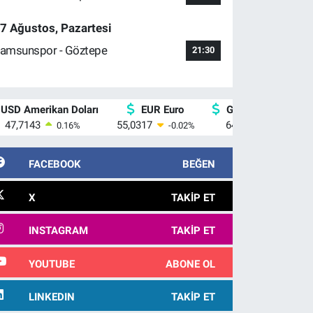
7 Ağustos, Pazartesi
amsunspor - Göztepe
21:30
USD Amerikan Doları
EUR Euro
GBP İngiliz Sterlin
47,7143
55,0317
64,2463
0.16
%
-0.02
%
0.07
%
FACEBOOK
BEĞEN
X
TAKIP ET
INSTAGRAM
TAKIP ET
YOUTUBE
ABONE OL
LINKEDIN
TAKIP ET