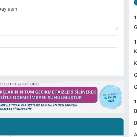
1
G
1
K
K
G
G
1
B
B
A