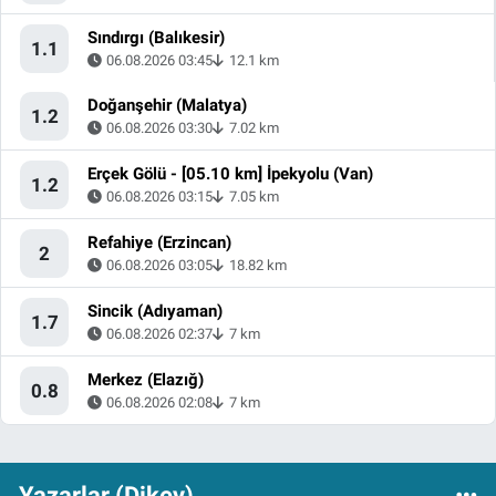
Sındırgı (Balıkesir)
1.1
06.08.2026 03:45
12.1 km
Doğanşehir (Malatya)
1.2
06.08.2026 03:30
7.02 km
Erçek Gölü - [05.10 km] İpekyolu (Van)
1.2
06.08.2026 03:15
7.05 km
Refahiye (Erzincan)
2
06.08.2026 03:05
18.82 km
Sincik (Adıyaman)
1.7
06.08.2026 02:37
7 km
Merkez (Elazığ)
0.8
06.08.2026 02:08
7 km
Yazarlar (Dikey)