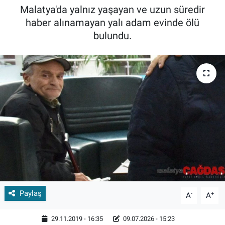
Malatya'da yalnız yaşayan ve uzun süredir
haber alınamayan yalı adam evinde ölü
bulundu.
Paylaş
-
+
A
A
29.11.2019 - 16:35
09.07.2026 - 15:23