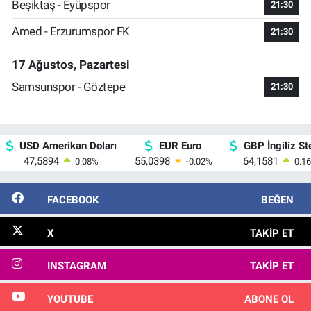
Beşiktaş - Eyüpspor
21:30
Amed - Erzurumspor FK
21:30
17 Ağustos, Pazartesi
Samsunspor - Göztepe
21:30
USD Amerikan Doları
EUR Euro
GBP İngiliz Ste
47,5894
55,0398
64,1581
0.08
%
-0.02
%
0.16
FACEBOOK
BEĞEN
X
TAKIP ET
INSTAGRAM
TAKIP ET
YOUTUBE
ABONE OL