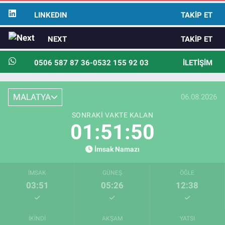
LINKEDIN
TAKIP ET
NEXT
TAKIP ET
0506 587 87 36-0532 155 92 03
İLETIŞIM
MALATYA
06.08.2026
SONRAKI VAKTE KALAN
01:51:49
İmsak Namazı
İMSAK
GÜNEŞ
ÖĞLE
03:51
05:26
12:38
İKINDI
AKŞAM
YATSI