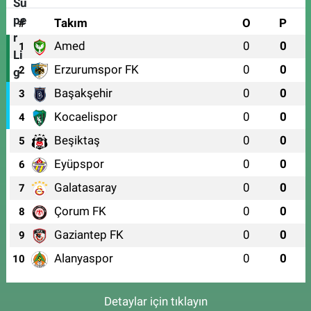
#
Takım
O
P
Amed
0
0
1
Erzurumspor FK
0
0
2
Başakşehir
0
0
3
Kocaelispor
0
0
4
Beşiktaş
0
0
5
Eyüpspor
0
0
6
Galatasaray
0
0
7
Çorum FK
0
0
8
Gaziantep FK
0
0
9
Alanyaspor
0
0
10
Detaylar için tıklayın