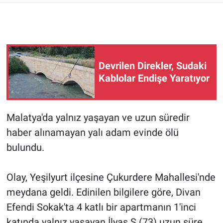
Devrilen Direkler, Sudaki
Kablolar Endişe Yaratıyor
Malatya'da yalnız yaşayan ve uzun süredir
haber alınamayan yalı adam evinde ölü
bulundu.
Olay, Yeşilyurt ilçesine Çukurdere Mahallesi'nde
meydana geldi. Edinilen bilgilere göre, Divan
Efendi Sokak'ta 4 katlı bir apartmanın 1'inci
katında yalnız yaşayan İlyas Ş.(73) uzun süre