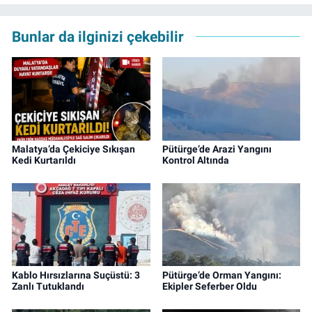
Bunlar da ilginizi çekebilir
Malatya’da Çekiciye Sıkışan
Pütürge’de Arazi Yangını
Kedi Kurtarıldı
Kontrol Altında
Kablo Hırsızlarına Suçüstü: 3
Pütürge’de Orman Yangını:
Zanlı Tutuklandı
Ekipler Seferber Oldu