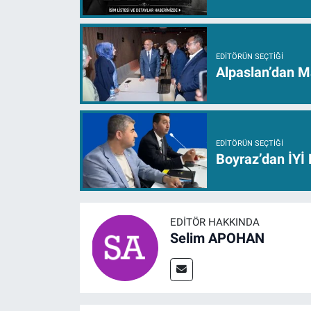
EDITÖRÜN SEÇTIĞI
Alpaslan’dan M
EDITÖRÜN SEÇTIĞI
Boyraz’dan İYİ P
EDITÖR HAKKINDA
Selim APOHAN