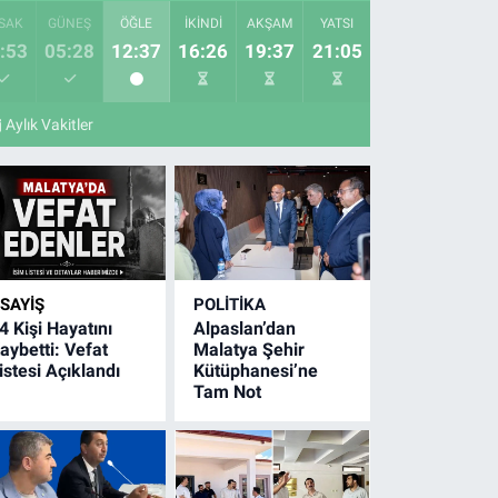
SAK
GÜNEŞ
ÖĞLE
İKINDI
AKŞAM
YATSI
:53
05:28
12:37
16:26
19:37
21:05
Aylık Vakitler
SAYIŞ
POLITIKA
4 Kişi Hayatını
Alpaslan’dan
aybetti: Vefat
Malatya Şehir
istesi Açıklandı
Kütüphanesi’ne
Tam Not