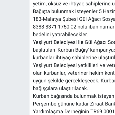
yetim, öksüz ve ihtiyaç sahiplerine ul
Bağışta bulunmak isteyenler 5 Haz
183-Malatya Şubesi Gül Ağacı Sosy
8388 8371 1750 02 nolu iban numara
bedelini yatırabilecekler.
Yeşilyurt Belediyesi ile Gül Ağacı 
başlatılan ‘Kurban Bağış’ kampanyası
kurbanlar ihtiyaç sahiplerine ulaştırı
Yeşilyurt Belediyesi yetkilileri ve v
olan kurbanlar, veteriner hekim kontr
uygun şekilde gerçekleşecek. Kurban
bağışçılara ulaştırılacak.
Kurban bağışında bulunmak isteyen 
Perşembe gününe kadar Ziraat Bank
Yardımlaşma Derneğinin TR69 0001 