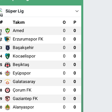
Süper Lig
#
Takım
O
P
Amed
0
0
1
Erzurumspor FK
0
0
2
Başakşehir
0
0
3
Kocaelispor
0
0
4
Beşiktaş
0
0
5
Eyüpspor
0
0
6
Galatasaray
0
0
7
Çorum FK
0
0
8
Gaziantep FK
0
0
9
Alanyaspor
0
0
10