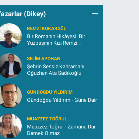
azarlar (Dikey)
REMZI KOKARGÜL
Bir Romanın Hikâyesi: Bir
Yüzbaşının Kızı Remzi
Kokargül
SELIM APOHAN
Şehrin Sessiz Kahramanı:
Oğuzhan Ata Sadıkoğlu
GÜNDOĞDU YILDIRIM
Gündoğdu Yıldırım - Güne Dair
MUAZZEZ TOĞRUL
Muazzez Toğrul - Zamana Dur
Demek Olmaz