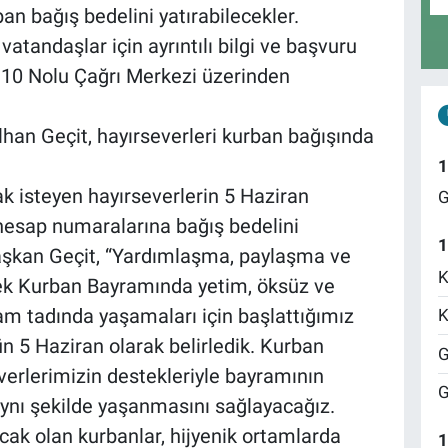
n bağış bedelini yatırabilecekler.
tandaşlar için ayrıntılı bilgi ve başvuru
 910 Nolu Çağrı Merkezi üzerinden
İlhan Geçit, hayırseverleri kurban bağışında
1
 isteyen hayırseverlerin 5 Haziran
G
esap numaralarına bağış bedelini
1
Başkan Geçit, “Yardımlaşma, paylaşma ve
K
k Kurban Bayramında yetim, öksüz ve
am tadında yaşamaları için başlattığımız
K
 5 Haziran olarak belirledik. Kurban
G
erlerimizin destekleriyle bayramının
G
ynı şekilde yaşanmasını sağlayacağız.
acak olan kurbanlar, hijyenik ortamlarda
1