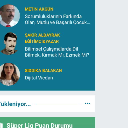
METIN AKGÜN
Sorumluluklarının Farkında
Olan, Mutlu ve Başarılı Çocuk
Yetiştirmek İçin (2)
ŞAKIR ALBAYRAK
EĞITIMCI&YAZAR
Bilimsel Çalışmalarda Dil
Bilmek, Kırmak Mı, Ezmek Mi?
SIDDIKA BALAKAN
Dijital Vicdan
ükleniyor...
Süper Lig Puan Durumu