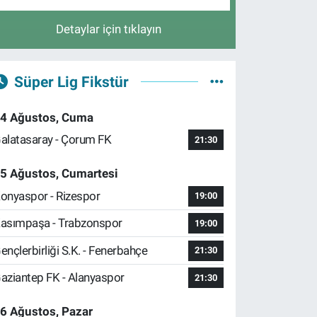
Detaylar için tıklayın
Süper Lig Fikstür
4 Ağustos, Cuma
alatasaray - Çorum FK
21:30
5 Ağustos, Cumartesi
onyaspor - Rizespor
19:00
asımpaşa - Trabzonspor
19:00
ençlerbirliği S.K. - Fenerbahçe
21:30
aziantep FK - Alanyaspor
21:30
6 Ağustos, Pazar