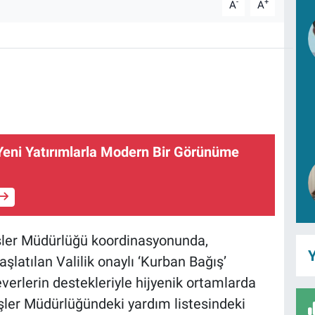
-
+
A
A
Yeni Yatırımlarla Modern Bir Görünüme
İşler Müdürlüğü koordinasyonunda,
Y
latılan Valilik onaylı ‘Kurban Bağış’
rlerin destekleriyle hijyenik ortamlarda
İşler Müdürlüğündeki yardım listesindeki