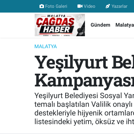
Foto Galeri
Video
Yazarlar
Nöbetçi Eczaneler
Gündem
Malatya
Hava Durumu
MALATYA
Yeşilyurt Be
Malatya Namaz Vakitleri
Trafik Durumu
Kampanyasın
Süper Lig Puan Durumu ve Fikstür
Yeşilyurt Belediyesi Sosyal 
Tüm Manşetler
temalı başlatılan Valilik onay
destekleriyle hijyenik ortamla
Son Dakika Haberleri
listesindeki yetim, öksüz ve iht
Haber Arşivi