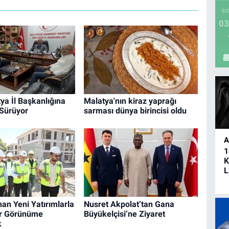
İM
03
a İl Başkanlığına
Malatya'nın kiraz yaprağı
 Sürüyor
sarması dünya birincisi oldu
A
1
K
L
an Yeni Yatırımlarla
Nusret Akpolat’tan Gana
r Görünüme
Büyükelçisi’ne Ziyaret
k