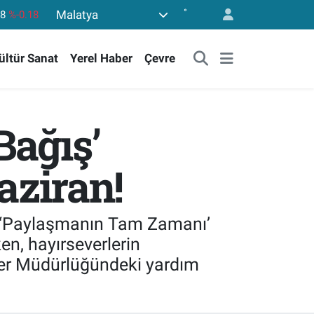
°
Malatya
36
%0.18
10
%0.32
ültür Sanat
Yerel Haber
Çevre
11
%0.38
55
%0.03
779
%-14
Bağış’
ziran!
, ‘Paylaşmanın Tam Zamanı’
en, hayırseverlerin
şler Müdürlüğündeki yardım