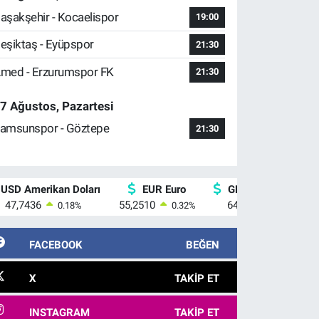
aşakşehir - Kocaelispor
19:00
eşiktaş - Eyüpspor
21:30
med - Erzurumspor FK
21:30
7 Ağustos, Pazartesi
amsunspor - Göztepe
21:30
USD Amerikan Doları
EUR Euro
GBP İngiliz Sterlini
47,7436
55,2510
64,4811
0.18
%
0.32
%
0.38
%
FACEBOOK
BEĞEN
X
TAKIP ET
INSTAGRAM
TAKIP ET