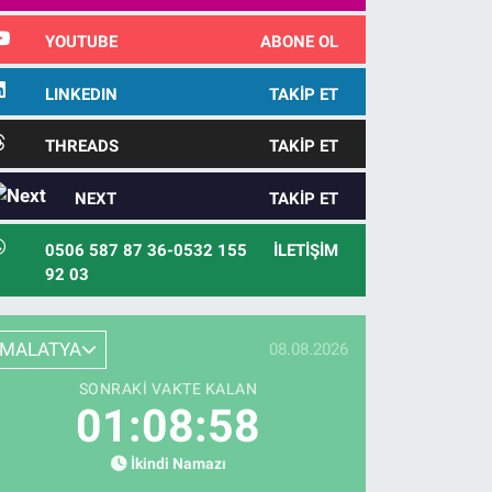
YOUTUBE
ABONE OL
LINKEDIN
TAKIP ET
THREADS
TAKIP ET
NEXT
TAKIP ET
0506 587 87 36-0532 155
İLETIŞIM
92 03
MALATYA
08.08.2026
SONRAKI VAKTE KALAN
01:08:57
İkindi Namazı