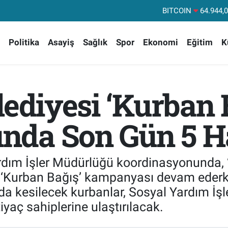
DOLAR
47,74
EURO
55,25
Politika
Asayiş
Sağlık
Spor
Ekonomi
Eğitim
K
STERLİN
64,48
GRAM ALTIN
6660.
BİST100
13.
lediyesi ‘Kurban 
da Son Gün 5 Ha
Yardım İşler Müdürlüğü koordinasyonunda
lı ‘Kurban Bağış’ kampanyası devam ederk
rda kesilecek kurbanlar, Sosyal Yardım İ
iyaç sahiplerine ulaştırılacak.