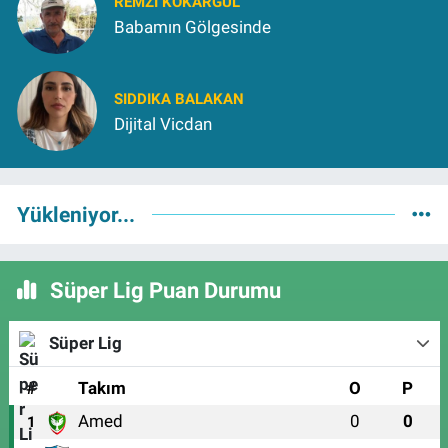
REMZI KOKARGÜL
Babamın Gölgesinde
SIDDIKA BALAKAN
Dijital Vicdan
Yükleniyor...
Süper Lig Puan Durumu
Süper Lig
#
Takım
O
P
Amed
0
0
1