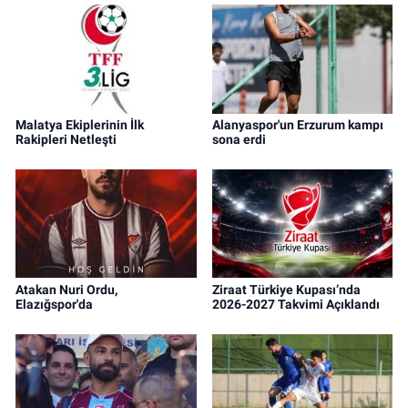
Malatya Ekiplerinin İlk
Alanyaspor'un Erzurum kampı
Rakipleri Netleşti
sona erdi
Atakan Nuri Ordu,
Ziraat Türkiye Kupası’nda
Elazığspor'da
2026-2027 Takvimi Açıklandı