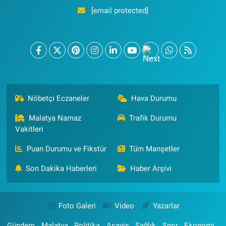
[email protected]
Nöbetçi Eczaneler
Hava Durumu
Malatya Namaz
Trafik Durumu
Vakitleri
Puan Durumu ve Fikstür
Tüm Manşetler
Son Dakika Haberleri
Haber Arşivi
Foto Galeri
Video
Yazarlar
Gündem
Malatya
Politika
Asayiş
Sağlık
Spor
Ekonomi