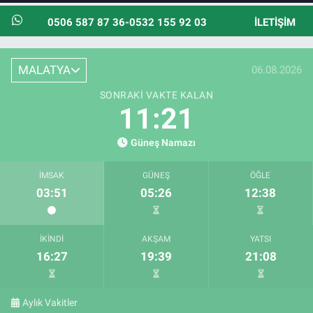
0506 587 87 36-0532 155 92 03
İLETIŞIM
MALATYA
06.08.2026
SONRAKI VAKTE KALAN
11:20
Güneş Namazı
İMSAK
GÜNEŞ
ÖĞLE
03:51
05:26
12:38
İKINDI
AKŞAM
YATSI
16:27
19:39
21:08
Aylık Vakitler