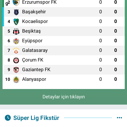
Erzurumspor FK
0
0
2
Başakşehir
0
0
3
Kocaelispor
0
0
4
Beşiktaş
0
0
5
Eyüpspor
0
0
6
Galatasaray
0
0
7
Çorum FK
0
0
8
Gaziantep FK
0
0
9
Alanyaspor
0
0
10
Detaylar için tıklayın
Süper Lig Fikstür