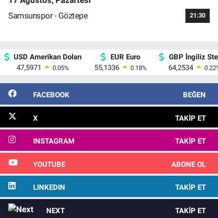
17 Ağustos, Pazartesi
Samsunspor - Göztepe
21:30
USD Amerikan Doları
EUR Euro
GBP İngiliz Ster
47,5971
55,1336
64,2534
0.05
%
0.18
%
0.22
FACEBOOK
BEĞEN
X
TAKIP ET
INSTAGRAM
TAKIP ET
YOUTUBE
ABONE OL
LINKEDIN
TAKIP ET
NEXT
TAKIP ET