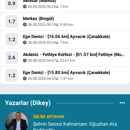
Akhisar (Manisa)
0.9
06.08.2026 06:23
7 km
Merkez (Bingöl)
1.7
06.08.2026 06:10
9.96 km
Ege Denizi - [16.06 km] Ayvacık (Çanakkale)
1.2
06.08.2026 05:34
7 km
Akdeniz - Fethiye Körfezi - [01.57 km] Fethiye (Muğla)
2.6
06.08.2026 04:57
25.61 km
Ege Denizi - [15.80 km] Ayvacık (Çanakkale)
1.2
06.08.2026 04:53
7.47 km
Yazarlar (Dikey)
SELIM APOHAN
Şehrin Sessiz Kahramanı: Oğuzhan Ata