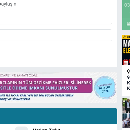
03
Ç
9
K
K