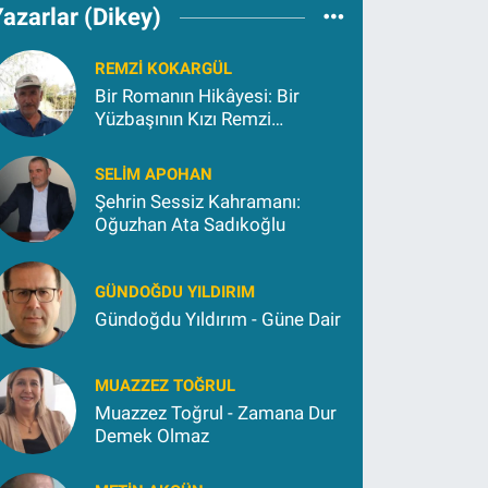
azarlar (Dikey)
REMZI KOKARGÜL
Bir Romanın Hikâyesi: Bir
Yüzbaşının Kızı Remzi
Kokargül
SELIM APOHAN
Şehrin Sessiz Kahramanı:
Oğuzhan Ata Sadıkoğlu
GÜNDOĞDU YILDIRIM
Gündoğdu Yıldırım - Güne Dair
MUAZZEZ TOĞRUL
Muazzez Toğrul - Zamana Dur
Demek Olmaz