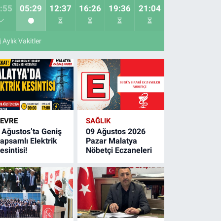
:55
05:29
12:37
16:26
19:36
21:04
Aylık Vakitler
EVRE
SAĞLIK
 Ağustos’ta Geniş
09 Ağustos 2026
apsamlı Elektrik
Pazar Malatya
esintisi!
Nöbetçi Eczaneleri