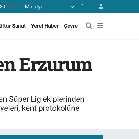
°
Malatya
36
%0.18
10
%0.32
ültür Sanat
Yerel Haber
Çevre
11
%0.38
60.55
%0
779
%-14
en Erzurum
,30
%-0.1
en Süper Lig ekiplerinden
eleri, kent protokolüne