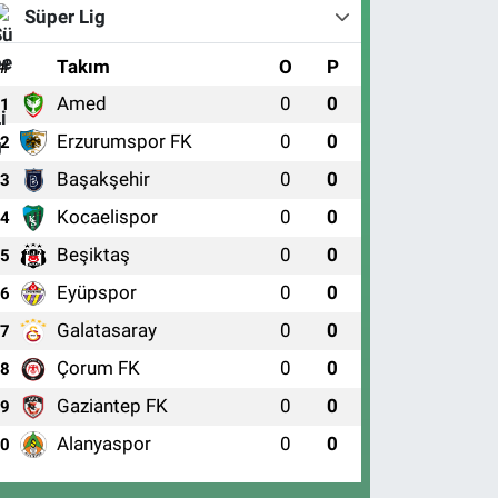
Süper Lig
#
Takım
O
P
Amed
0
0
1
Erzurumspor FK
0
0
2
Başakşehir
0
0
3
Kocaelispor
0
0
4
Beşiktaş
0
0
5
Eyüpspor
0
0
6
Galatasaray
0
0
7
Çorum FK
0
0
8
Gaziantep FK
0
0
9
Alanyaspor
0
0
10