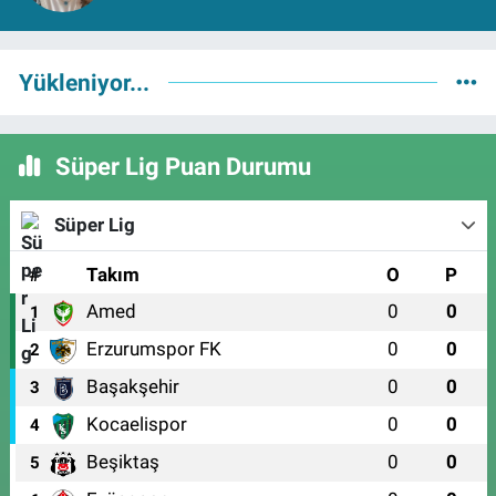
Yükleniyor...
Süper Lig Puan Durumu
Süper Lig
#
Takım
O
P
Amed
0
0
1
Erzurumspor FK
0
0
2
Başakşehir
0
0
3
Kocaelispor
0
0
4
Beşiktaş
0
0
5