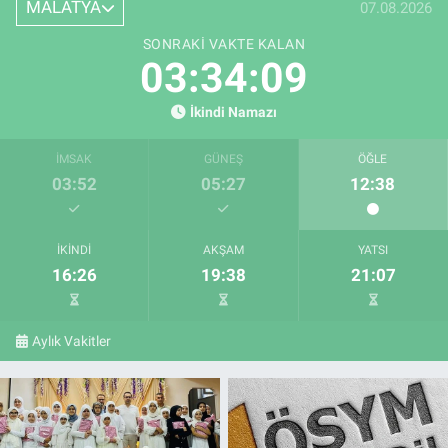
MALATYA
07.08.2026
SONRAKI VAKTE KALAN
03:34:07
İkindi Namazı
İMSAK
GÜNEŞ
ÖĞLE
03:52
05:27
12:38
İKINDI
AKŞAM
YATSI
16:26
19:38
21:07
Aylık Vakitler