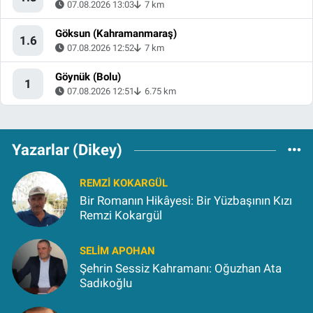
07.08.2026 13:03
7 km
Göksun (Kahramanmaraş)
1.6
07.08.2026 12:52
7 km
Göynük (Bolu)
1
07.08.2026 12:51
6.75 km
Yazarlar (Dikey)
REMZI KOKARGÜL
Bir Romanın Hikâyesi: Bir Yüzbaşının Kızı
Remzi Kokargül
SELIM APOHAN
Şehrin Sessiz Kahramanı: Oğuzhan Ata
Sadıkoğlu