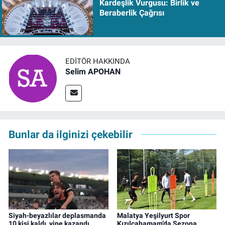
Kardeşlik Vurgusu: Birlik ve
Beraberlik Çağrısı
EDITÖR HAKKINDA
Selim APOHAN
Bunlar da ilginizi çekebilir
Siyah-beyazlılar deplasmanda
Malatya Yeşilyurt Spor
10 kişi kaldı, yine kazandı
Kızılcahamam’da Sezona