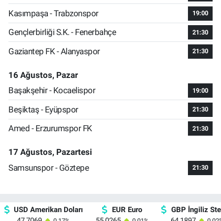
Kasımpaşa - Trabzonspor
19:00
Gençlerbirliği S.K. - Fenerbahçe
21:30
Gaziantep FK - Alanyaspor
21:30
16 Ağustos, Pazar
Başakşehir - Kocaelispor
19:00
Beşiktaş - Eyüpspor
21:30
Amed - Erzurumspor FK
21:30
17 Ağustos, Pazartesi
Samsunspor - Göztepe
21:30
USD Amerikan Doları
EUR Euro
GBP İngiliz Ster
47,7069
55,0265
64,1897
0.17
%
0.01
%
0.02