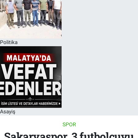
Politika
Asayiş
SPOR
Sakaryaspor, 3 futbolcuyu