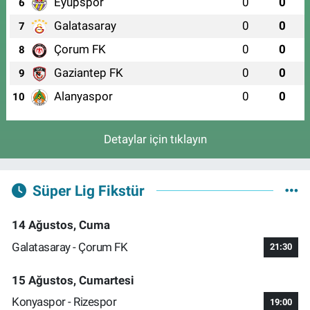
Eyüpspor
0
0
6
Galatasaray
0
0
7
Çorum FK
0
0
8
Gaziantep FK
0
0
9
Alanyaspor
0
0
10
Detaylar için tıklayın
Süper Lig Fikstür
14 Ağustos, Cuma
Galatasaray - Çorum FK
21:30
15 Ağustos, Cumartesi
Konyaspor - Rizespor
19:00