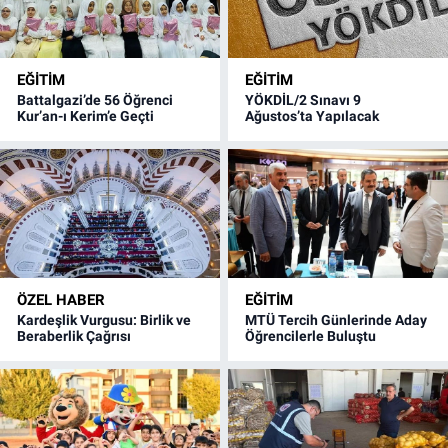
EĞITIM
EĞITIM
Battalgazi’de 56 Öğrenci
YÖKDİL/2 Sınavı 9
Kur’an-ı Kerim’e Geçti
Ağustos’ta Yapılacak
ÖZEL HABER
EĞITIM
Kardeşlik Vurgusu: Birlik ve
MTÜ Tercih Günlerinde Aday
Beraberlik Çağrısı
Öğrencilerle Buluştu