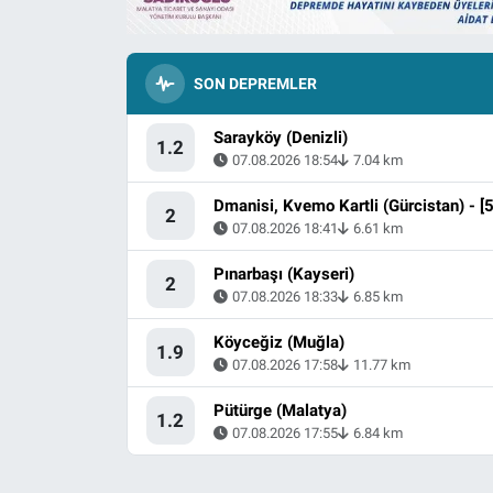
SON DEPREMLER
Sarayköy (Denizli)
1.2
07.08.2026 18:54
7.04 km
2
07.08.2026 18:41
6.61 km
Pınarbaşı (Kayseri)
2
07.08.2026 18:33
6.85 km
Köyceğiz (Muğla)
1.9
07.08.2026 17:58
11.77 km
Pütürge (Malatya)
1.2
07.08.2026 17:55
6.84 km