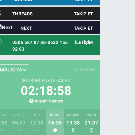
THREADS
TAKIP ET
NEXT
TAKIP ET
0506 587 87 36-0532 155
İLETIŞIM
92 03
MALATYA
07.08.2026
SONRAKI VAKTE KALAN
02:18:57
Akşam Namazı
SAK
GÜNEŞ
ÖĞLE
İKINDI
AKŞAM
YATSI
:52
05:27
12:38
16:26
19:38
21:07