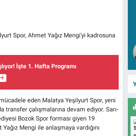
ilyurt Spor, Ahmet Yağız Mengi'yi kadrosuna
lıyor! İşte 1. Hafta Programı
Y
mücadele eden Malatya Yeşilyurt Spor, yeni
 transfer çalışmalarına devam ediyor. Sarı-
lediyesi Bozok Spor forması giyen 19
 Yağız Mengi ile anlaşmaya vardığını