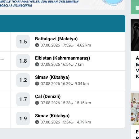
Battalgazi (Malatya)
1.5
07.08.2026 17:52
14.62 km
A
Dmanisi, Kvemo Kartli (Gürcistan) - [53.36 km] Akyaka (Kars)
Elbistan (Kahramanmaraş)
1.8
M
07.08.2026 16:54
7 km
V
K
Simav (Kütahya)
1.2
07.08.2026 16:29
9.34 km
Çal (Denizli)
1.7
07.08.2026 15:38
15.15 km
Simav (Kütahya)
1.9
07.08.2026 15:34
14.79 km
E
B