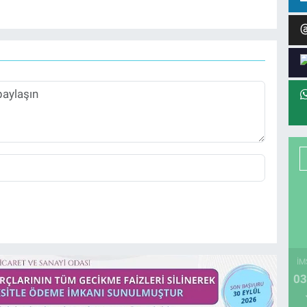
İM
03