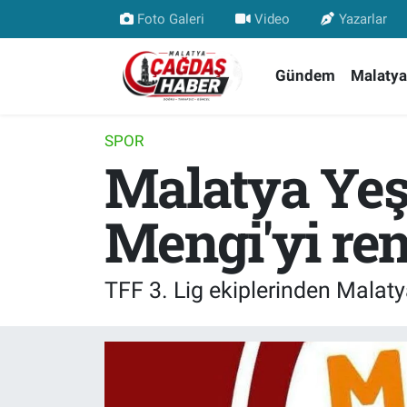
Foto Galeri
Video
Yazarlar
Nöbetçi Eczaneler
Gündem
Malatya
Hava Durumu
SPOR
Malatya Yeş
Malatya Namaz Vakitleri
Trafik Durumu
Mengi'yi ren
Süper Lig Puan Durumu ve Fikstür
TFF 3. Lig ekiplerinden Malaty
Tüm Manşetler
Son Dakika Haberleri
Haber Arşivi