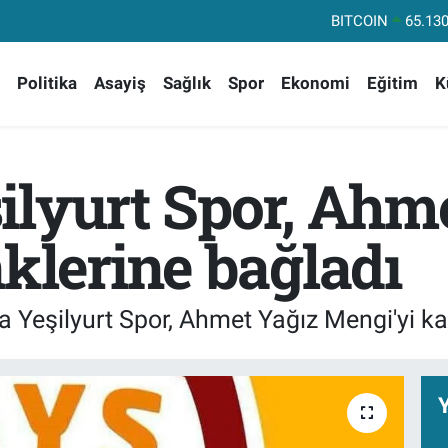
DOLAR
47,71
EURO
55,16
Politika
Asayiş
Sağlık
Spor
Ekonomi
Eğitim
K
STERLİN
64,40
GRAM ALTIN
6618.
BİST100
13.
ilyurt Spor, Ahm
klerine bağladı
a Yeşilyurt Spor, Ahmet Yağız Mengi'yi ka
Y