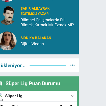
Yetiştirmek İçin (2)
ŞAKIR ALBAYRAK
EĞITIMCI&YAZAR
Bilimsel Çalışmalarda Dil
Bilmek, Kırmak Mı, Ezmek Mi?
SIDDIKA BALAKAN
Dijital Vicdan
ükleniyor...
Süper Lig Puan Durumu
Süper Lig