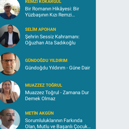
REMZI KOKARGÜL
Bir Romanın Hikâyesi: Bir
Yüzbaşının Kızı Remzi
Kokargül
SELIM APOHAN
Şehrin Sessiz Kahramanı:
Oğuzhan Ata Sadıkoğlu
GÜNDOĞDU YILDIRIM
Gündoğdu Yıldırım - Güne Dair
MUAZZEZ TOĞRUL
Muazzez Toğrul - Zamana Dur
Demek Olmaz
METIN AKGÜN
Sorumluluklarının Farkında
Olan, Mutlu ve Başarılı Çocuk