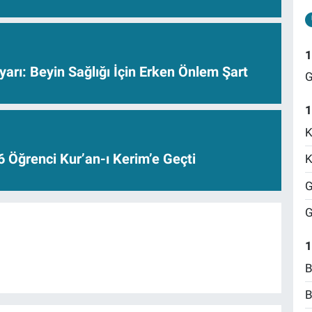
1
rı: Beyin Sağlığı İçin Erken Önlem Şart
G
1
K
6 Öğrenci Kur’an-ı Kerim’e Geçti
K
G
G
1
B
B