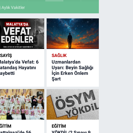
Aylık Vakitler
SAYIŞ
SAĞLIK
alatya’da Vefat: 6
Uzmanlardan
atandaş Hayatını
Uyarı: Beyin Sağlığı
aybetti
İçin Erken Önlem
Şart
ĞITIM
EĞITIM
attalgazi’de 56
YÖKDİL/2 Sınavı 9