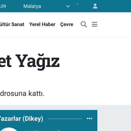
°
Malatya
06
%0.17
52
%0.27
ültür Sanat
Yerel Haber
Çevre
46
%0.35
49
%2.12
773
%-19
et Yağız
drosuna kattı.
azarlar (Dikey)