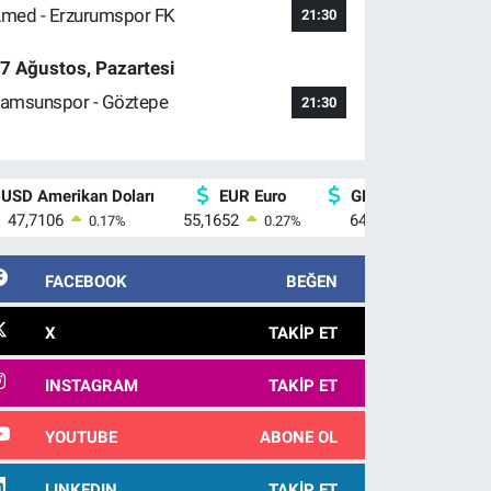
med - Erzurumspor FK
21:30
7 Ağustos, Pazartesi
amsunspor - Göztepe
21:30
USD Amerikan Doları
EUR Euro
GBP İngiliz Sterlini
47,7106
55,1652
64,4046
0.17
%
0.27
%
0.35
%
FACEBOOK
BEĞEN
X
TAKIP ET
INSTAGRAM
TAKIP ET
YOUTUBE
ABONE OL
LINKEDIN
TAKIP ET