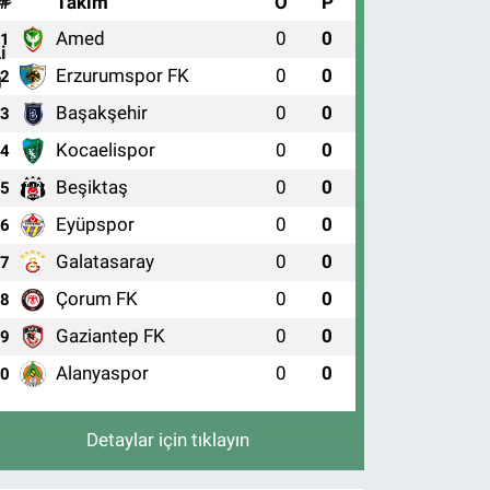
#
Takım
O
P
Amed
0
0
1
Erzurumspor FK
0
0
2
Başakşehir
0
0
3
Kocaelispor
0
0
4
Beşiktaş
0
0
5
Eyüpspor
0
0
6
Galatasaray
0
0
7
Çorum FK
0
0
8
Gaziantep FK
0
0
9
Alanyaspor
0
0
10
Detaylar için tıklayın