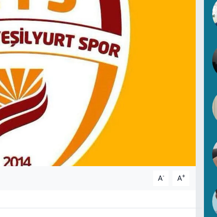
-
+
A
A