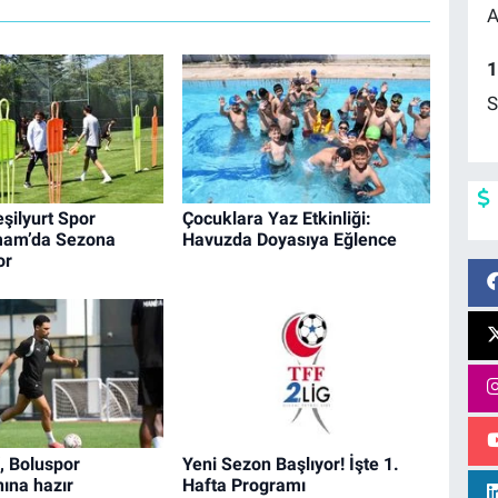
A
1
S
şilyurt Spor
Çocuklara Yaz Etkinliği:
mam’da Sezona
Havuzda Doyasıya Eğlence
or
, Boluspor
Yeni Sezon Başlıyor! İşte 1.
ına hazır
Hafta Programı