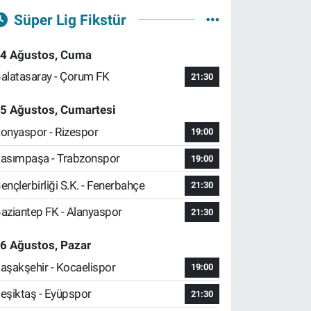
Süper Lig Fikstür
4 Ağustos, Cuma
alatasaray - Çorum FK
21:30
5 Ağustos, Cumartesi
onyaspor - Rizespor
19:00
asımpaşa - Trabzonspor
19:00
ençlerbirliği S.K. - Fenerbahçe
21:30
aziantep FK - Alanyaspor
21:30
6 Ağustos, Pazar
aşakşehir - Kocaelispor
19:00
eşiktaş - Eyüpspor
21:30