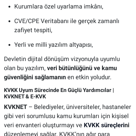
Kurumlara
ö
zel uyarlama imkânı,
CVE/CPE Veritaban
ı
ile ger
ç
ek zamanl
ı
zafiyet tespiti,
Yerli ve milli yaz
ı
l
ı
m altyap
ı
s
ı,
Devletin dijital dönüşüm vizyonuyla uyumlu
olan bu yazılım,
veri bütünlüğünü ve kamu
güvenliğini sağlamanın
en etkin yoludur.
KVKK Uyum Sürecinde En Güçlü Yardımcılar |
KVKNET & E-KVK
KVKNET
– Belediyeler, üniversiteler, hastaneler
gibi veri sorumlusu kamu kurumları için kişisel
veri envanteri oluşturmayı ve
KVKK süreçleri
ni
düzenlemeyi sağlar. KVKK’nın ağır para