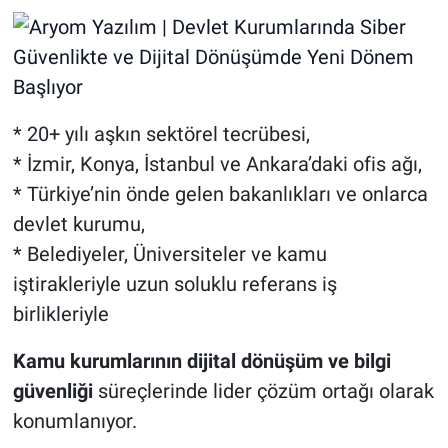
* 20+ y
ı
l
ı
a
ş
k
ı
n sekt
ö
rel tecr
ü
besi,
* İ
zmir, Konya,
İ
stanbul ve Ankara
’
daki ofis a
ğı
,
* T
ü
rkiye
’
nin
ö
nde gelen bakanl
ı
klar
ı
ve onlarca
devlet kurumu,
* Belediyeler, Üniversiteler ve kamu
i
ş
tirakleriyle uzun soluklu referans i
ş
birlikleriyle
Kamu kurumlarının dijital dönüşüm ve bilgi
güvenliği
süreçlerinde lider çözüm ortağı olarak
konumlanıyor.