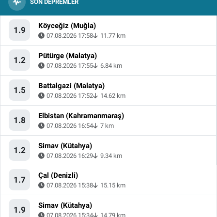
SON DEPREMLER
Köyceğiz (Muğla)
1.9
07.08.2026 17:58
11.77 km
Pütürge (Malatya)
1.2
07.08.2026 17:55
6.84 km
Battalgazi (Malatya)
1.5
07.08.2026 17:52
14.62 km
Elbistan (Kahramanmaraş)
1.8
07.08.2026 16:54
7 km
Simav (Kütahya)
1.2
07.08.2026 16:29
9.34 km
Çal (Denizli)
1.7
07.08.2026 15:38
15.15 km
Simav (Kütahya)
1.9
07.08.2026 15:34
14.79 km