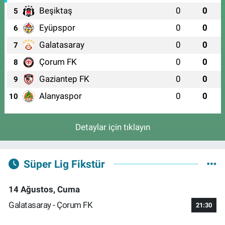
Beşiktaş
0
0
5
Eyüpspor
0
0
6
Galatasaray
0
0
7
Çorum FK
0
0
8
Gaziantep FK
0
0
9
Alanyaspor
0
0
10
Detaylar için tıklayın
Süper Lig Fikstür
14 Ağustos, Cuma
Galatasaray - Çorum FK
21:30