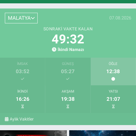
MALATYA
07.08.2026
SONRAKI VAKTE KALAN
49:31
İkindi Namazı
İMSAK
GÜNEŞ
ÖĞLE
03:52
05:27
12:38
İKINDI
AKŞAM
YATSI
16:26
19:38
21:07
Aylık Vakitler