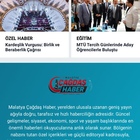
ÖZEL HABER
EĞITIM
Kardeşlik Vurgusu: Birlik ve
MTÜ Tercih Günlerinde Aday
Beraberlik Çağrısı
Öğrencilerle Buluştu
Malatya Çağdaş Haber, yerelden ulusala uzanan geniş yayın
ağıyla doğru, tarafsız ve hızlı haberciliğin adresidir. Güncel
gelişmeler, siyaset, ekonomi, spor ve yaşam başlıklarında en
önemli haberleri okuyucularına anlık olarak sunar. Bölgenin
nabzını tutan özel içerikleri ve güçlü editoryal kadrosuyla,