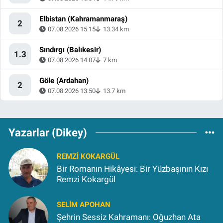
Elbistan (Kahramanmaraş)
2
07.08.2026 15:15
13.34 km
Sındırgı (Balıkesir)
1.3
07.08.2026 14:07
7 km
Göle (Ardahan)
2
07.08.2026 13:50
13.7 km
Yazarlar (Dikey)
REMZI KOKARGÜL
Bir Romanın Hikâyesi: Bir Yüzbaşının Kızı
Remzi Kokargül
SELIM APOHAN
Şehrin Sessiz Kahramanı: Oğuzhan Ata