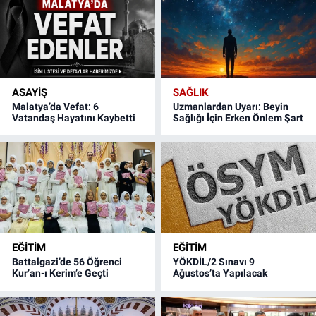
ASAYIŞ
SAĞLIK
Malatya’da Vefat: 6
Uzmanlardan Uyarı: Beyin
Vatandaş Hayatını Kaybetti
Sağlığı İçin Erken Önlem Şart
EĞITIM
EĞITIM
Battalgazi’de 56 Öğrenci
YÖKDİL/2 Sınavı 9
Kur’an-ı Kerim’e Geçti
Ağustos’ta Yapılacak