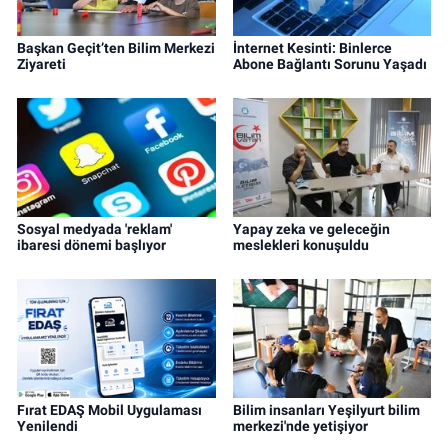
Başkan Geçit’ten Bilim Merkezi
İnternet Kesinti: Binlerce
Ziyareti
Abone Bağlantı Sorunu Yaşadı
Sosyal medyada 'reklam'
Yapay zeka ve geleceğin
ibaresi dönemi başlıyor
meslekleri konuşuldu
Fırat EDAŞ Mobil Uygulaması
Bilim insanları Yeşilyurt bilim
Yenilendi
merkezi'nde yetişiyor