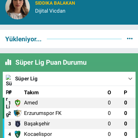
SIDDIKA BALAKAN
Dijital Vicdan
Yükleniyor...
Süper Lig Puan Durumu
Süper Lig
#
Takım
O
P
Amed
0
0
1
Erzurumspor FK
0
0
2
Başakşehir
0
0
3
Kocaelispor
0
0
4