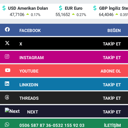
USD Amerikan Doları
EUR Euro
GBP İngiliz Ster
47,7106
55,1652
64,4046
0.17
%
0.27
%
0.35
FACEBOOK
BEĞEN
X
TAKIP ET
INSTAGRAM
TAKIP ET
YOUTUBE
ABONE OL
LINKEDIN
TAKIP ET
THREADS
TAKIP ET
NEXT
TAKIP ET
0506 587 87 36-0532 155 92 03
İLETIŞIM