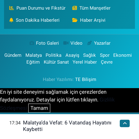
Puan Durumu ve Fikstür
Tüm Manşetler
Son Dakika Haberleri
Haber Arşivi
Foto Galeri
Video
Yazarlar
Gündem
Malatya
Politika
Asayiş
Sağlık
Spor
Ekonomi
Eğitim
Kültür Sanat
Yerel Haber
Çevre
Haber Yazılımı:
TE Bilişim
En iyi site deneyimi sağlamak için çerezlerden
faydalanıyoruz. Detaylar için lütfen tıklayın.
Gizlilik
Sözleşmesi
Tamam
Malatya’da Vefat: 6 Vatandaş Hayatını
17:34
Kaybetti