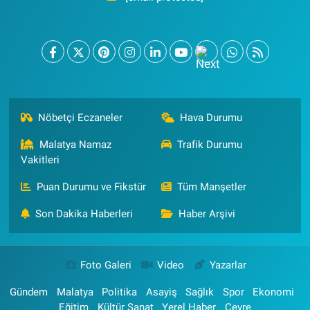
Nöbetçi Eczaneler
Hava Durumu
Malatya Namaz
Trafik Durumu
Vakitleri
Puan Durumu ve Fikstür
Tüm Manşetler
Son Dakika Haberleri
Haber Arşivi
Foto Galeri
Video
Yazarlar
Gündem
Malatya
Politika
Asayiş
Sağlık
Spor
Ekonomi
Eğitim
Kültür Sanat
Yerel Haber
Çevre