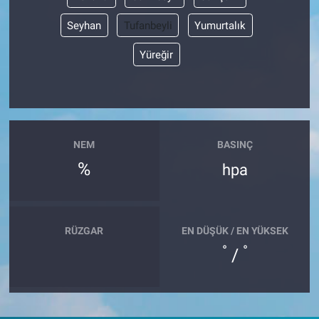
Seyhan
Tufanbeyli
Yumurtalık
Yüreğir
NEM
BASINÇ
%
hpa
RÜZGAR
EN DÜŞÜK / EN YÜKSEK
°
°
/