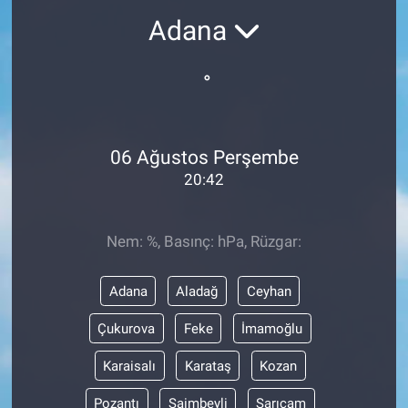
Adana
°
06 Ağustos Perşembe
20:42
Nem: %, Basınç: hPa, Rüzgar:
Adana
Aladağ
Ceyhan
Çukurova
Feke
İmamoğlu
Karaisalı
Karataş
Kozan
Pozantı
Saimbeyli
Sarıçam