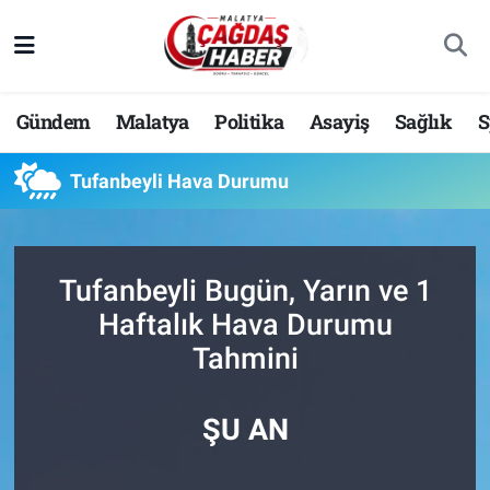
Nöbetçi Eczaneler
Gündem
Malatya
Politika
Asayiş
Sağlık
S
Hava Durumu
Tufanbeyli Hava Durumu
Malatya Namaz Vakitleri
Trafik Durumu
Tufanbeyli Bugün, Yarın ve 1
Süper Lig Puan Durumu ve Fikstür
Haftalık Hava Durumu
Tahmini
Tüm Manşetler
Son Dakika Haberleri
ŞU AN
Haber Arşivi