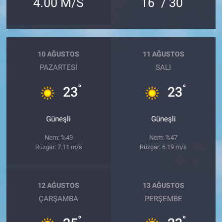
4.00 M/S
16
/ 30
10 AĞUSTOS
11 AĞUSTOS
PAZARTESI
SALI
°
°
23
23
Güneşli
Güneşli
Nem: %49
Nem: %47
Rüzgar: 7.11 m/s
Rüzgar: 6.19 m/s
12 AĞUSTOS
13 AĞUSTOS
ÇARŞAMBA
PERŞEMBE
°
°