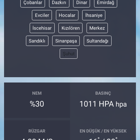
Çobanlar
Dazkırı
Dinar
Emirdağ
Evciler
Hocalar
İhsaniye
İscehisar
Kızılören
Merkez
Sandıklı
Sinanpaşa
Sultandağı
Şuhut
NEM
BASINÇ
%30
1011 HPA
hpa
RÜZGAR
EN DÜŞÜK / EN YÜKSEK
°
°