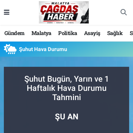
Nöbetçi Eczaneler
Gündem
Malatya
Politika
Asayiş
Sağlık
S
Hava Durumu
Şuhut Hava Durumu
Malatya Namaz Vakitleri
Trafik Durumu
Şuhut Bugün, Yarın ve 1
Süper Lig Puan Durumu ve Fikstür
Haftalık Hava Durumu
Tahmini
Tüm Manşetler
Son Dakika Haberleri
ŞU AN
Haber Arşivi