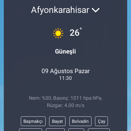
Afyonkarahisar
°
26
Güneşli
09 Ağustos Pazar
11:30
Nem: %30, Basınç: 1011 hpa hPa,
Rüzgar: 4.00 m/s
Başmakçı
Bayat
Bolvadin
Çay