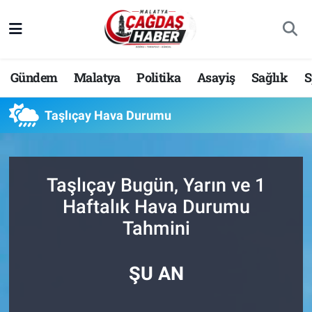
Nöbetçi Eczaneler
Gündem
Malatya
Politika
Asayiş
Sağlık
S
Hava Durumu
Taşlıçay Hava Durumu
Malatya Namaz Vakitleri
Trafik Durumu
Taşlıçay Bugün, Yarın ve 1
Süper Lig Puan Durumu ve Fikstür
Haftalık Hava Durumu
Tahmini
Tüm Manşetler
Son Dakika Haberleri
ŞU AN
Haber Arşivi