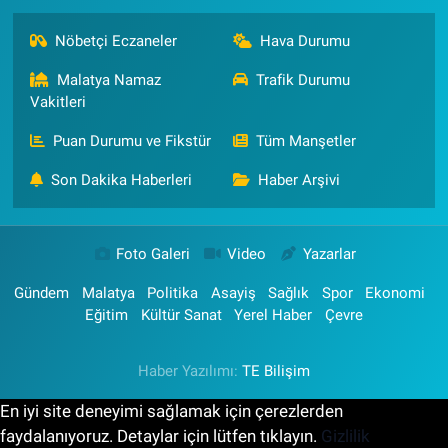
Nöbetçi Eczaneler
Hava Durumu
Malatya Namaz
Trafik Durumu
Vakitleri
Puan Durumu ve Fikstür
Tüm Manşetler
Son Dakika Haberleri
Haber Arşivi
Foto Galeri
Video
Yazarlar
Gündem
Malatya
Politika
Asayiş
Sağlık
Spor
Ekonomi
Eğitim
Kültür Sanat
Yerel Haber
Çevre
Haber Yazılımı:
TE Bilişim
En iyi site deneyimi sağlamak için çerezlerden
faydalanıyoruz. Detaylar için lütfen tıklayın.
Gizlilik