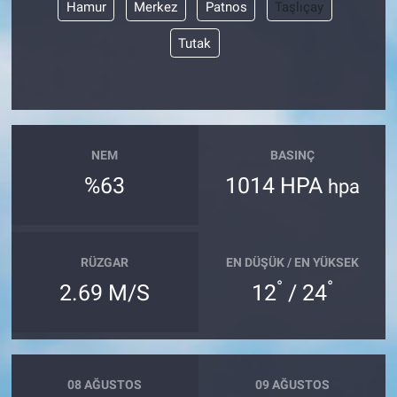
Hamur
Merkez
Patnos
Taşlıçay
Tutak
NEM
BASINÇ
%63
1014 HPA
hpa
RÜZGAR
EN DÜŞÜK / EN YÜKSEK
°
°
2.69 M/S
12
/ 24
08 AĞUSTOS
09 AĞUSTOS