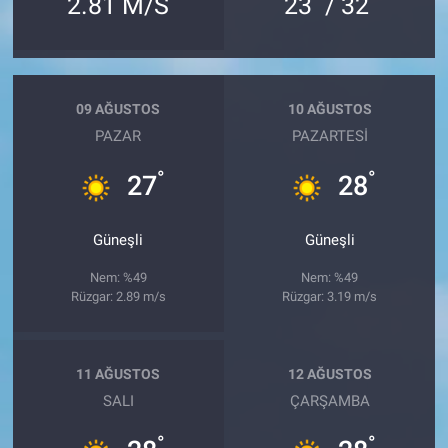
2.81 M/S
23
/ 32
09 AĞUSTOS
10 AĞUSTOS
PAZAR
PAZARTESI
°
°
27
28
Güneşli
Güneşli
Nem: %49
Nem: %49
Rüzgar: 2.89 m/s
Rüzgar: 3.19 m/s
11 AĞUSTOS
12 AĞUSTOS
SALI
ÇARŞAMBA
°
°