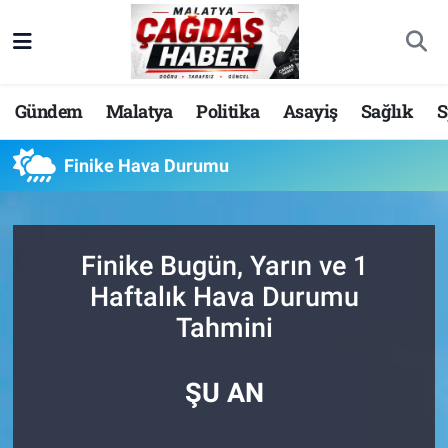
Nöbetçi Eczaneler
Gündem
Malatya
Politika
Asayiş
Sağlık
S
Hava Durumu
Finike Hava Durumu
Malatya Namaz Vakitleri
Trafik Durumu
Finike Bugün, Yarın ve 1
Süper Lig Puan Durumu ve Fikstür
Haftalık Hava Durumu
Tahmini
Tüm Manşetler
Son Dakika Haberleri
ŞU AN
Haber Arşivi