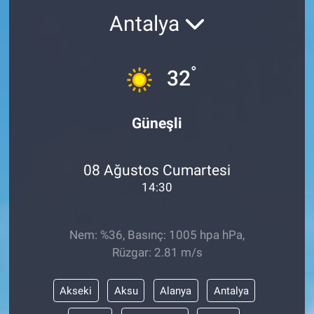
Antalya
°
32
Güneşli
08 Ağustos Cumartesi
14:30
Nem: %36, Basınç: 1005 hpa hPa,
Rüzgar: 2.81 m/s
Akseki
Aksu
Alanya
Antalya