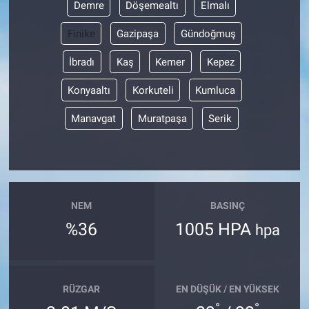
Demre
Döşemealtı
Elmalı
Finike
Gazipaşa
Gündoğmuş
İbradı
Kaş
Kemer
Kepez
Konyaaltı
Korkuteli
Kumluca
Manavgat
Muratpaşa
Serik
NEM
BASINÇ
%36
1005 HPA
hpa
RÜZGAR
EN DÜŞÜK / EN YÜKSEK
°
°