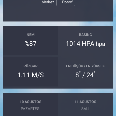
Merkez
Posof
NEM
BASINÇ
%87
1014 HPA
hpa
RÜZGAR
EN DÜŞÜK / EN YÜKSEK
°
°
1.11 M/S
8
/ 24
10 AĞUSTOS
11 AĞUSTOS
PAZARTESI
SALI