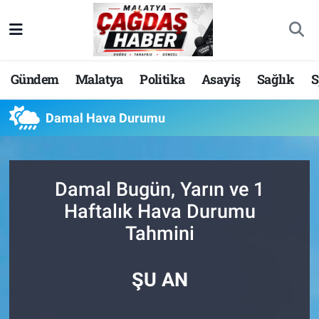
Nöbetçi Eczaneler
Gündem
Malatya
Politika
Asayiş
Sağlık
S
Hava Durumu
Damal Hava Durumu
Malatya Namaz Vakitleri
Trafik Durumu
Damal Bugün, Yarın ve 1
Süper Lig Puan Durumu ve Fikstür
Haftalık Hava Durumu
Tahmini
Tüm Manşetler
Son Dakika Haberleri
ŞU AN
Haber Arşivi