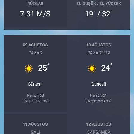
RÜZGAR
EN DÜŞÜK / EN YÜKSEK
°
°
7.31 M/S
19
/ 32
09 AĞUSTOS
10 AĞUSTOS
PAZAR
PAZARTESI
°
°
25
24
Güneşli
Güneşli
Nem: %63
Nem: %61
Rüzgar: 9.61 m/s
Rüzgar: 8.89 m/s
11 AĞUSTOS
12 AĞUSTOS
SALI
ÇARŞAMBA