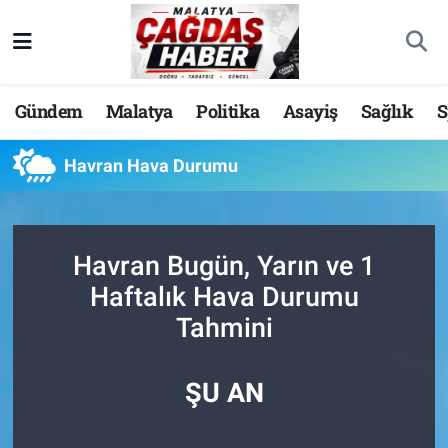
Nöbetçi Eczaneler
Gündem
Malatya
Politika
Asayiş
Sağlık
S
Hava Durumu
Havran Hava Durumu
Malatya Namaz Vakitleri
Trafik Durumu
Havran Bugün, Yarın ve 1
Süper Lig Puan Durumu ve Fikstür
Haftalık Hava Durumu
Tahmini
Tüm Manşetler
Son Dakika Haberleri
ŞU AN
Haber Arşivi