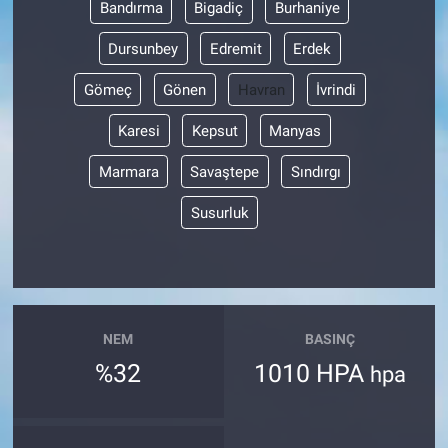
Bandırma
Bigadiç
Burhaniye
Dursunbey
Edremit
Erdek
Gömeç
Gönen
Havran
İvrindi
Karesi
Kepsut
Manyas
Marmara
Savaştepe
Sındırgı
Susurluk
NEM
BASINÇ
%32
1010 HPA
hpa