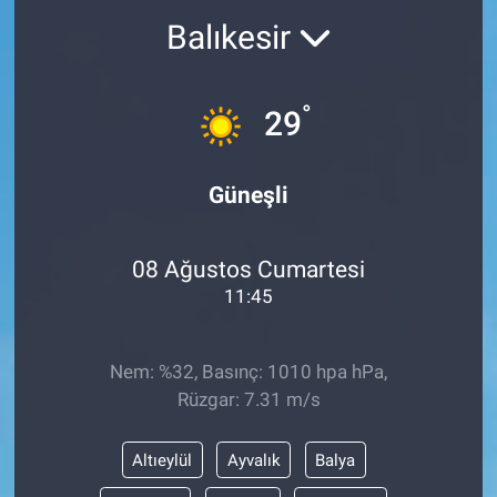
Balıkesir
°
29
Güneşli
08 Ağustos Cumartesi
11:45
Nem: %32, Basınç: 1010 hpa hPa,
Rüzgar: 7.31 m/s
Altıeylül
Ayvalık
Balya