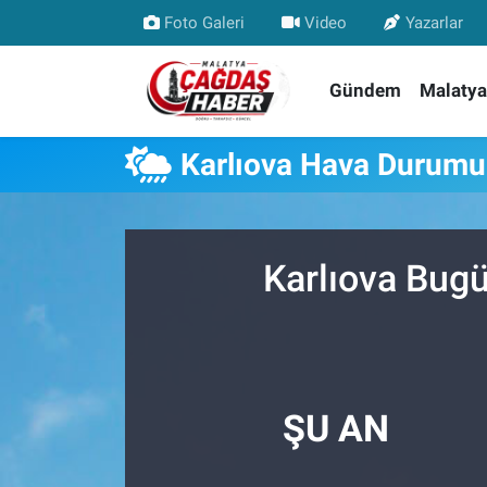
Foto Galeri
Video
Yazarlar
Nöbetçi Eczaneler
Gündem
Malatya
Hava Durumu
Karlıova Hava Durumu
Malatya Namaz Vakitleri
Trafik Durumu
Karlıova Bugü
Süper Lig Puan Durumu ve Fikstür
Tüm Manşetler
Son Dakika Haberleri
ŞU AN
Haber Arşivi