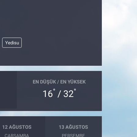
Yedisu
EN DÜŞÜK / EN YÜKSEK
°
°
16
/ 32
12 AĞUSTOS
13 AĞUSTOS
ÇARŞAMBA
PERŞEMBE