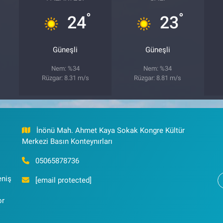
°
°
24
23
Güneşli
Güneşli
Nem: %34
Nem: %34
Rüzgar: 8.31 m/s
Rüzgar: 8.81 m/s
İnönü Mah. Ahmet Kaya Sokak Kongre Kültür
Merkezi Basın Konteynırları
05065878736
eniş
[email protected]
or