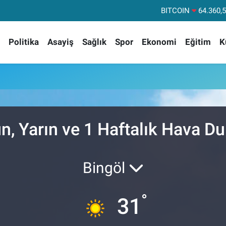
BITCOIN
64.360,
DOLAR
47,70
Politika
Asayiş
Sağlık
Spor
Ekonomi
Eğitim
K
EURO
55,02
STERLİN
64,18
GRAM ALTIN
6574.
BİST100
13
n, Yarın ve 1 Haftalık Hava 
Bingöl
°
31