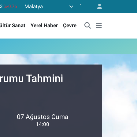
°
Malatya
53
%-0.76
69
%0.17
ültür Sanat
Yerel Haber
Çevre
65
%0.01
97
%0.02
81
%1.44
.887
%64
Durumu Tahmini
07 Ağustos Cuma
14:00