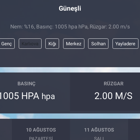
Güneşli
Nem: %16, Basınç: 1005 hpa hPa, Rüzgar: 2.00 m/s
Genç
Karlıova
Kiğı
Merkez
Solhan
Yayladere
BASINÇ
RÜZGAR
1005 HPA
2.00 M/S
hpa
10 AĞUSTOS
11 AĞUSTOS
PAZARTESI
SALI