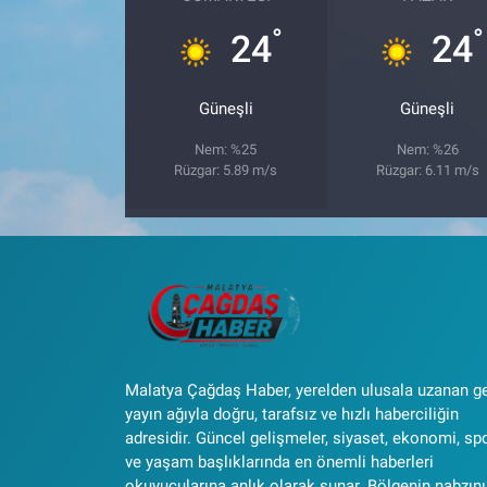
°
°
24
24
Güneşli
Güneşli
Nem: %25
Nem: %26
Rüzgar: 5.89 m/s
Rüzgar: 6.11 m/s
Malatya Çağdaş Haber, yerelden ulusala uzanan g
yayın ağıyla doğru, tarafsız ve hızlı haberciliğin
adresidir. Güncel gelişmeler, siyaset, ekonomi, sp
ve yaşam başlıklarında en önemli haberleri
okuyucularına anlık olarak sunar. Bölgenin nabzını