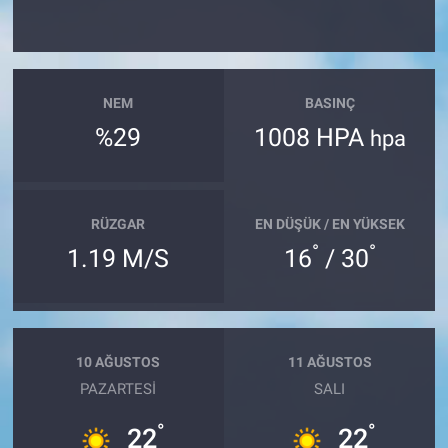
NEM
BASINÇ
%29
1008 HPA
hpa
RÜZGAR
EN DÜŞÜK / EN YÜKSEK
°
°
1.19 M/S
16
/ 30
10 AĞUSTOS
11 AĞUSTOS
PAZARTESI
SALI
°
°
22
22