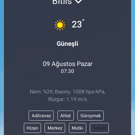
Bitlis
°
23
Güneşli
09 Ağustos Pazar
07:30
Nem: %29, Basınç: 1008 hpa hPa,
Rüzgar: 1.19 m/s
Adilcevaz
Ahlat
Güroymak
Hizan
Merkez
Mutki
Tatvan