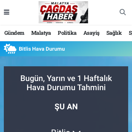
Nöbetçi Eczaneler
Gündem
Malatya
Politika
Asayiş
Sağlık
S
Hava Durumu
Bitlis Hava Durumu
Malatya Namaz Vakitleri
Trafik Durumu
Bugün, Yarın ve 1 Haftalık
Süper Lig Puan Durumu ve Fikstür
Hava Durumu Tahmini
Tüm Manşetler
ŞU AN
Son Dakika Haberleri
Haber Arşivi