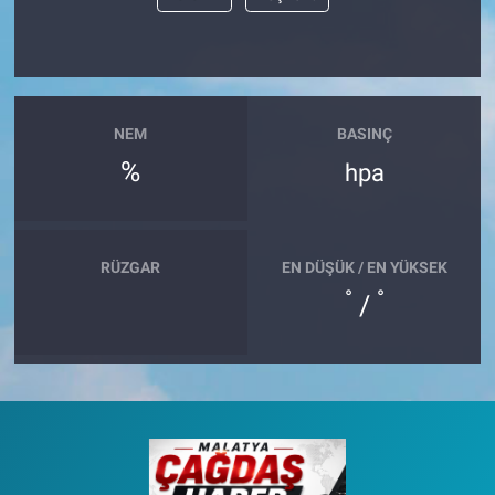
NEM
BASINÇ
%
hpa
RÜZGAR
EN DÜŞÜK / EN YÜKSEK
°
°
/