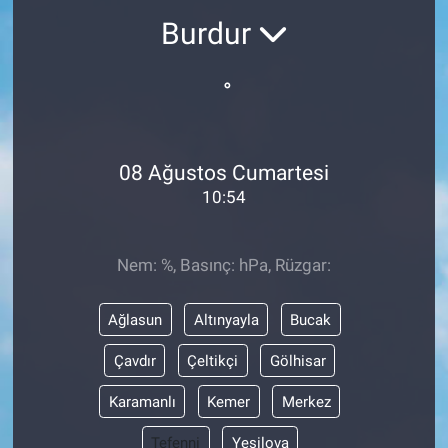
Burdur
°
08 Ağustos Cumartesi
10:54
Nem: %, Basınç: hPa, Rüzgar:
Ağlasun
Altınyayla
Bucak
Çavdır
Çeltikçi
Gölhisar
Karamanlı
Kemer
Merkez
Tefenni
Yeşilova