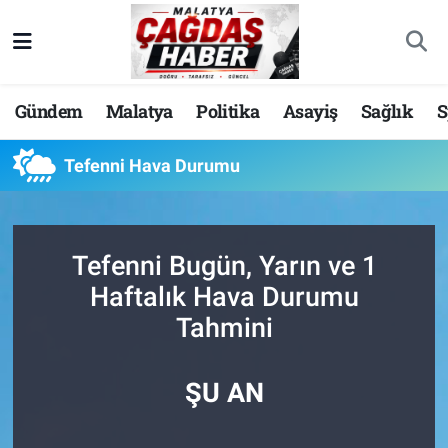
Nöbetçi Eczaneler
Gündem
Malatya
Politika
Asayiş
Sağlık
S
Hava Durumu
Tefenni Hava Durumu
Malatya Namaz Vakitleri
Trafik Durumu
Tefenni Bugün, Yarın ve 1
Süper Lig Puan Durumu ve Fikstür
Haftalık Hava Durumu
Tahmini
Tüm Manşetler
Son Dakika Haberleri
ŞU AN
Haber Arşivi