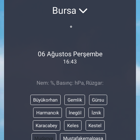
Bursa
°
06 Ağustos Perşembe
16:43
Nem: %, Basınç: hPa, Rüzgar:
Büyükorhan
Gemlik
Gürsu
Harmancık
İnegöl
İznik
Karacabey
Keles
Kestel
Mudanya
Mustafakemalpaşa