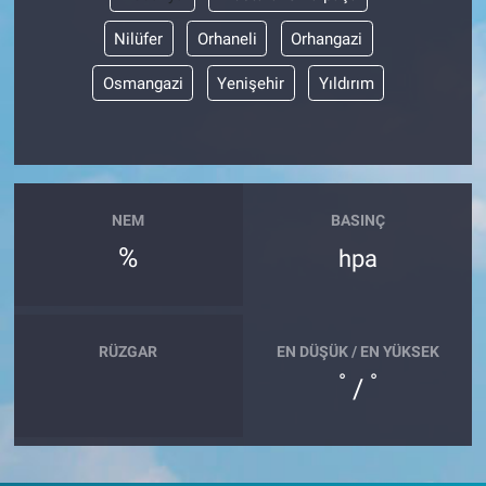
Nilüfer
Orhaneli
Orhangazi
Osmangazi
Yenişehir
Yıldırım
NEM
BASINÇ
%
hpa
RÜZGAR
EN DÜŞÜK / EN YÜKSEK
°
°
/