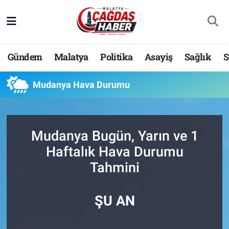
Nöbetçi Eczaneler
Gündem
Malatya
Politika
Asayiş
Sağlık
S
Hava Durumu
Mudanya Hava Durumu
Malatya Namaz Vakitleri
Trafik Durumu
Mudanya Bugün, Yarın ve 1
Süper Lig Puan Durumu ve Fikstür
Haftalık Hava Durumu
Tahmini
Tüm Manşetler
Son Dakika Haberleri
ŞU AN
Haber Arşivi