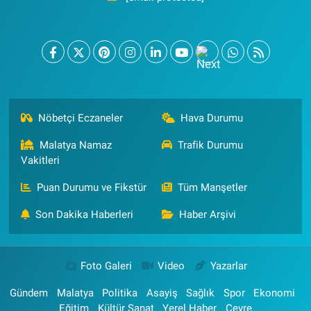
Nöbetçi Eczaneler
Hava Durumu
Malatya Namaz
Trafik Durumu
Vakitleri
Puan Durumu ve Fikstür
Tüm Manşetler
Son Dakika Haberleri
Haber Arşivi
Foto Galeri
Video
Yazarlar
Gündem
Malatya
Politika
Asayiş
Sağlık
Spor
Ekonomi
Eğitim
Kültür Sanat
Yerel Haber
Çevre