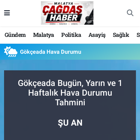
Nöbetçi Eczaneler
Gündem
Malatya
Politika
Asayiş
Sağlık
S
Hava Durumu
Gökçeada Hava Durumu
Malatya Namaz Vakitleri
Trafik Durumu
Gökçeada Bugün, Yarın ve 1
Süper Lig Puan Durumu ve Fikstür
Haftalık Hava Durumu
Tahmini
Tüm Manşetler
Son Dakika Haberleri
ŞU AN
Haber Arşivi