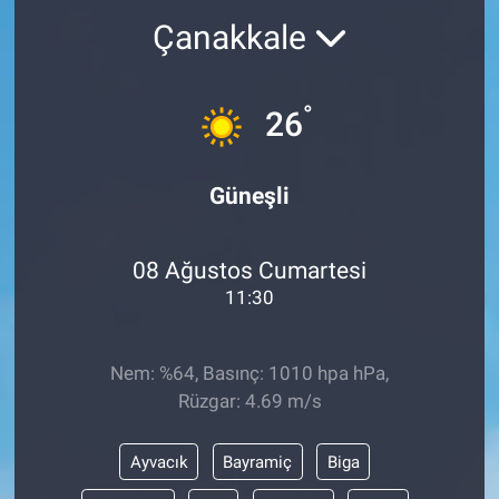
Çanakkale
°
26
Güneşli
08 Ağustos Cumartesi
11:30
Nem: %64, Basınç: 1010 hpa hPa,
Rüzgar: 4.69 m/s
Ayvacık
Bayramiç
Biga