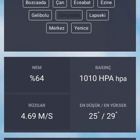
Bozcaada
Çan
Eceabat
Ezine
Gelibolu
Gökçeada
Lapseki
Merkez
Yenice
NEM
BASINÇ
%64
1010 HPA
hpa
RÜZGAR
EN DÜŞÜK / EN YÜKSEK
°
°
4.69 M/S
25
/ 29