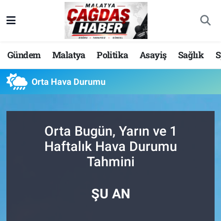
Nöbetçi Eczaneler
Gündem
Malatya
Politika
Asayiş
Sağlık
S
Hava Durumu
Orta Hava Durumu
Malatya Namaz Vakitleri
Trafik Durumu
Orta Bugün, Yarın ve 1
Süper Lig Puan Durumu ve Fikstür
Haftalık Hava Durumu
Tahmini
Tüm Manşetler
Son Dakika Haberleri
ŞU AN
Haber Arşivi