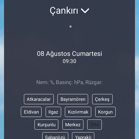
Çankırı
°
08 Ağustos Cumartesi
09:30
Nem: %, Basınç: hPa, Rüzgar:
Atkaracalar
Bayramören
Çerkeş
Eldivan
Ilgaz
Kızılırmak
Korgun
Kurşunlu
Merkez
Orta
Şabanözü
Yapraklı