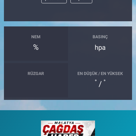
NEM
BASINÇ
%
hpa
RÜZGAR
EN DÜŞÜK / EN YÜKSEK
°
°
/