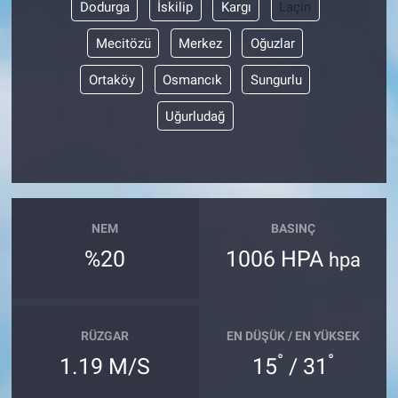
Dodurga
İskilip
Kargı
Laçin
Mecitözü
Merkez
Oğuzlar
Ortaköy
Osmancık
Sungurlu
Uğurludağ
NEM
BASINÇ
%20
1006 HPA
hpa
RÜZGAR
EN DÜŞÜK / EN YÜKSEK
°
°
1.19 M/S
15
/ 31