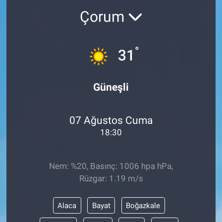
Çorum
°
31
Güneşli
07 Ağustos Cuma
18:30
Nem: %20, Basınç: 1006 hpa hPa,
Rüzgar: 1.19 m/s
Alaca
Bayat
Boğazkale