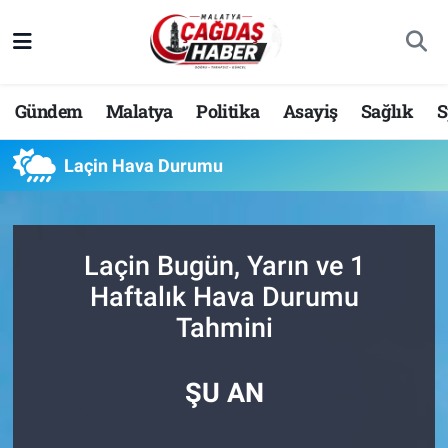
Nöbetçi Eczaneler
Gündem
Malatya
Politika
Asayiş
Sağlık
S
Hava Durumu
Laçin Hava Durumu
Malatya Namaz Vakitleri
Trafik Durumu
Laçin Bugün, Yarın ve 1
Süper Lig Puan Durumu ve Fikstür
Haftalık Hava Durumu
Tahmini
Tüm Manşetler
Son Dakika Haberleri
ŞU AN
Haber Arşivi