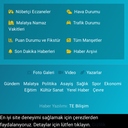
Nöbetçi Eczaneler
Hava Durumu
Malatya Namaz
Trafik Durumu
Vakitleri
Puan Durumu ve Fikstür
Tüm Manşetler
Son Dakika Haberleri
Haber Arşivi
Foto Galeri
Video
Yazarlar
Gündem
Malatya
Politika
Asayiş
Sağlık
Spor
Ekonomi
Eğitim
Kültür Sanat
Yerel Haber
Çevre
Haber Yazılımı:
TE Bilişim
En iyi site deneyimi sağlamak için çerezlerden
faydalanıyoruz. Detaylar için lütfen tıklayın.
Gizlilik