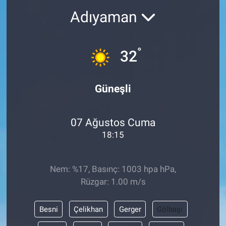
Adıyaman
°
32
Güneşli
07 Ağustos Cuma
18:15
Nem: %17, Basınç: 1003 hpa hPa,
Rüzgar: 1.00 m/s
Besni
Çelikhan
Gerger
Gölbaşı