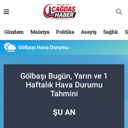
Nöbetçi Eczaneler
Gündem
Malatya
Politika
Asayiş
Sağlık
S
Hava Durumu
Gölbaşı Hava Durumu
Malatya Namaz Vakitleri
Trafik Durumu
Gölbaşı Bugün, Yarın ve 1
Süper Lig Puan Durumu ve Fikstür
Haftalık Hava Durumu
Tahmini
Tüm Manşetler
Son Dakika Haberleri
ŞU AN
Haber Arşivi