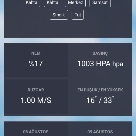
Kahta
Kâhta
Merkez
Samsat
Sincik
Tut
NEM
BASINÇ
%17
1003 HPA
hpa
RÜZGAR
EN DÜŞÜK / EN YÜKSEK
°
°
1.00 M/S
16
/ 33
08 AĞUSTOS
09 AĞUSTOS