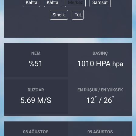
Kahta
Kâhta
Merkez
Samsat
Sincik
Tut
NEM
BASINÇ
%51
1010 HPA
hpa
RÜZGAR
EN DÜŞÜK / EN YÜKSEK
°
°
5.69 M/S
12
/ 26
08 AĞUSTOS
09 AĞUSTOS