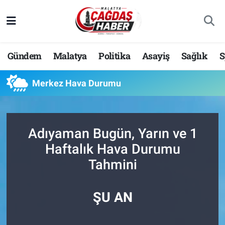
Nöbetçi Eczaneler
Gündem
Malatya
Politika
Asayiş
Sağlık
S
Hava Durumu
Merkez Hava Durumu
Malatya Namaz Vakitleri
Trafik Durumu
Adıyaman Bugün, Yarın ve 1
Süper Lig Puan Durumu ve Fikstür
Haftalık Hava Durumu
Tahmini
Tüm Manşetler
Son Dakika Haberleri
ŞU AN
Haber Arşivi