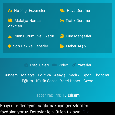
Nöbetçi Eczaneler
Hava Durumu
Malatya Namaz
Trafik Durumu
Vakitleri
Puan Durumu ve Fikstür
Tüm Manşetler
Son Dakika Haberleri
Haber Arşivi
Foto Galeri
Video
Yazarlar
Gündem
Malatya
Politika
Asayiş
Sağlık
Spor
Ekonomi
Eğitim
Kültür Sanat
Yerel Haber
Çevre
Haber Yazılımı:
TE Bilişim
En iyi site deneyimi sağlamak için çerezlerden
faydalanıyoruz. Detaylar için lütfen tıklayın.
Gizlilik