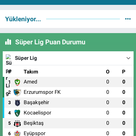
Yükleniyor...
Süper Lig Puan Durumu
Süper Lig
#
Takım
O
P
Amed
0
0
1
Erzurumspor FK
0
0
2
Başakşehir
0
0
3
Kocaelispor
0
0
4
Beşiktaş
0
0
5
Eyüpspor
0
0
6