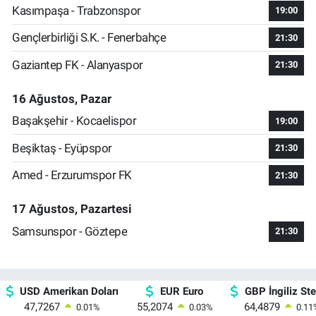
Kasımpaşa - Trabzonspor
19:00
Gençlerbirliği S.K. - Fenerbahçe
21:30
Gaziantep FK - Alanyaspor
21:30
16 Ağustos, Pazar
Başakşehir - Kocaelispor
19:00
Beşiktaş - Eyüpspor
21:30
Amed - Erzurumspor FK
21:30
17 Ağustos, Pazartesi
Samsunspor - Göztepe
21:30
USD Amerikan Doları
EUR Euro
GBP İngiliz Ster
47,7267
55,2074
64,4879
0.01
%
0.03
%
0.11