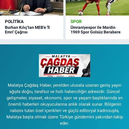
POLITIKA
SPOR
Burhan Kılıç’tan MEB’e 'İl
Ümraniyespor ile Mardin
Emri' Çağrısı
1969 Spor Golsüz Berabere
Malatya Çağdaş Haber, yerelden ulusala uzanan geniş yayın
ağıyla doğru, tarafsız ve hızlı haberciliğin adresidir. Güncel
gelişmeler, siyaset, ekonomi, spor ve yaşam başlıklarında en
önemli haberleri okuyucularına anlık olarak sunar. Bölgenin
nabzını tutan özel içerikleri ve güçlü editoryal kadrosuyla,
Malatya başta olmak üzere Türkiye gündemini yakından takip
eder.