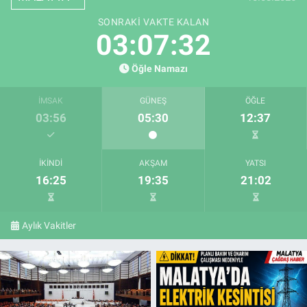
SONRAKI VAKTE KALAN
03:07:31
Öğle Namazı
İMSAK
GÜNEŞ
ÖĞLE
03:56
05:30
12:37
İKINDI
AKŞAM
YATSI
16:25
19:35
21:02
Aylık Vakitler