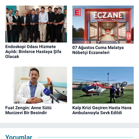
Endoskopi Odası Hizmete
07 Ağustos Cuma Malatya
Açıldı: Binlerce Hastaya Şifa
Nöbetçi Eczaneleri
Olacak
Fuat Zengin: Anne Sütü
Kalp Krizi Geçiren Hasta Hava
Mucizevi Bir Besindir
Ambulansıyla Sevk Edildi
Yorumlar