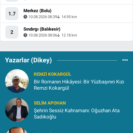
Merkez (Bolu)
1.7
10.08.2026 08:39
14.95 km
Sındırgı (Balıkesir)
2
10.08.2026 08:06
12.18 km
Yazarlar (Dikey)
REMZI KOKARGÜL
Bir Romanın Hikâyesi: Bir Yüzbaşının Kızı
Remzi Kokargül
SELIM APOHAN
Şehrin Sessiz Kahramanı: Oğuzhan Ata
Sadıkoğlu