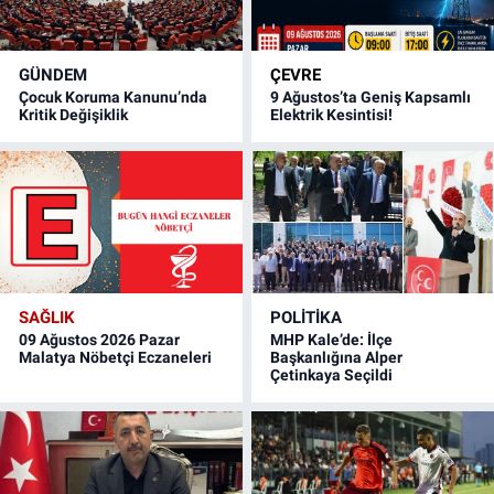
GÜNDEM
ÇEVRE
Çocuk Koruma Kanunu’nda
9 Ağustos’ta Geniş Kapsamlı
Kritik Değişiklik
Elektrik Kesintisi!
SAĞLIK
POLITIKA
09 Ağustos 2026 Pazar
MHP Kale’de: İlçe
Malatya Nöbetçi Eczaneleri
Başkanlığına Alper
Çetinkaya Seçildi