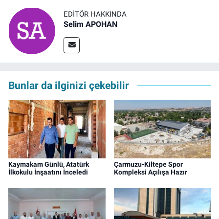
EDITÖR HAKKINDA
Selim APOHAN
Bunlar da ilginizi çekebilir
Kaymakam Günlü, Atatürk
Çarmuzu-Kiltepe Spor
İlkokulu İnşaatını İnceledi
Kompleksi Açılışa Hazır