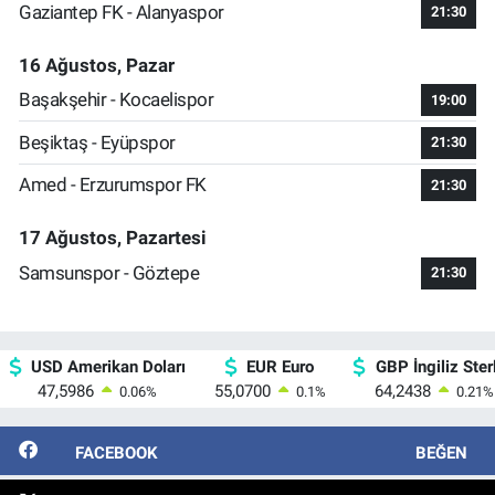
Gaziantep FK - Alanyaspor
21:30
16 Ağustos, Pazar
Başakşehir - Kocaelispor
19:00
Beşiktaş - Eyüpspor
21:30
Amed - Erzurumspor FK
21:30
17 Ağustos, Pazartesi
Samsunspor - Göztepe
21:30
USD Amerikan Doları
EUR Euro
GBP İngiliz Sterl
47,5986
55,0700
64,2438
0.06
%
0.1
%
0.21
%
FACEBOOK
BEĞEN