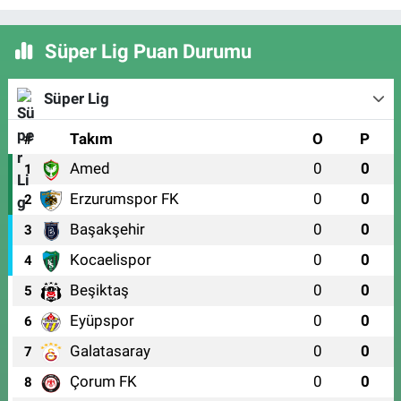
Süper Lig Puan Durumu
Süper Lig
#
Takım
O
P
Amed
0
0
1
Erzurumspor FK
0
0
2
Başakşehir
0
0
3
Kocaelispor
0
0
4
Beşiktaş
0
0
5
Eyüpspor
0
0
6
Galatasaray
0
0
7
Çorum FK
0
0
8