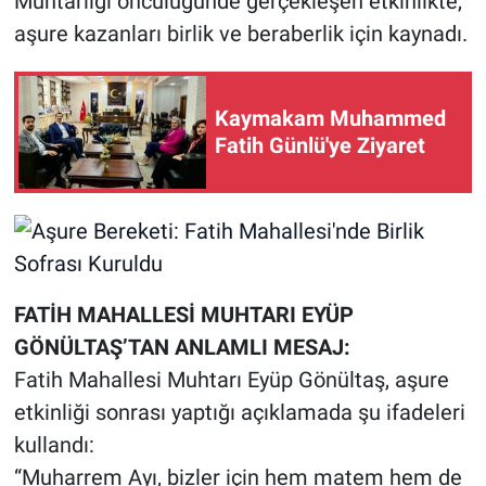
Muhtarlığı öncülüğünde gerçekleşen etkinlikte,
aşure kazanları birlik ve beraberlik için kaynadı.
Kaymakam Muhammed
Fatih Günlü'ye Ziyaret
FATİH MAHALLESİ MUHTARI EYÜP
GÖNÜLTAŞ’TAN ANLAMLI MESAJ:
Fatih Mahallesi Muhtarı Eyüp Gönültaş, aşure
etkinliği sonrası yaptığı açıklamada şu ifadeleri
kullandı:
“Muharrem Ayı, bizler için hem matem hem de