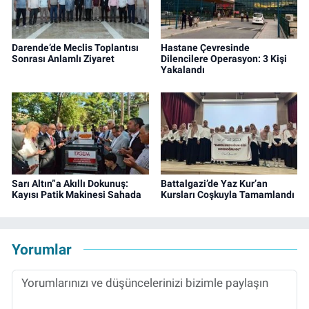
Darende’de Meclis Toplantısı
Hastane Çevresinde
Sonrası Anlamlı Ziyaret
Dilencilere Operasyon: 3 Kişi
Yakalandı
Sarı Altın”a Akıllı Dokunuş:
Battalgazi’de Yaz Kur’an
Kayısı Patik Makinesi Sahada
Kursları Coşkuyla Tamamlandı
Yorumlar