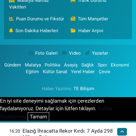
Malatya Namaz
Trafik Durumu
Vakitleri
Puan Durumu ve Fikstür
Tüm Manşetler
Son Dakika Haberleri
Haber Arşivi
Foto Galeri
Video
Yazarlar
Gündem
Malatya
Politika
Asayiş
Sağlık
Spor
Ekonomi
Eğitim
Kültür Sanat
Yerel Haber
Çevre
Haber Yazılımı:
TE Bilişim
En iyi site deneyimi sağlamak için çerezlerden
faydalanıyoruz. Detaylar için lütfen tıklayın.
Gizlilik
Sözleşmesi
Tamam
Elazığ İhracatta Rekor Kırdı: 7 Ayda 298
16:20