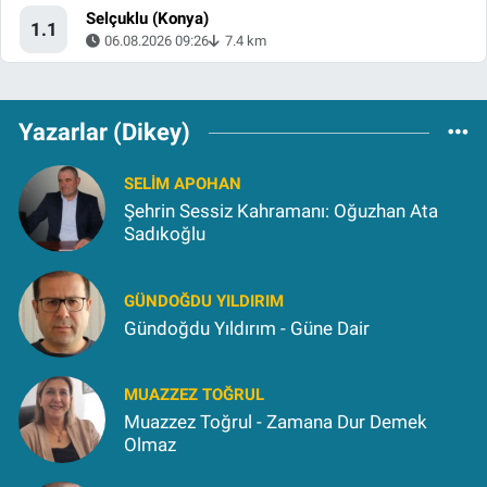
Selçuklu (Konya)
1.1
06.08.2026 09:26
7.4 km
Yazarlar (Dikey)
SELIM APOHAN
Şehrin Sessiz Kahramanı: Oğuzhan Ata
Sadıkoğlu
GÜNDOĞDU YILDIRIM
Gündoğdu Yıldırım - Güne Dair
MUAZZEZ TOĞRUL
Muazzez Toğrul - Zamana Dur Demek
Olmaz