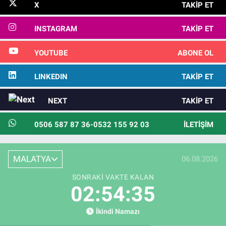
X
TAKIP ET
INSTAGRAM
TAKIP ET
YOUTUBE
ABONE OL
LINKEDIN
TAKIP ET
NEXT
TAKIP ET
0506 587 87 36-0532 155 92 03
İLETIŞIM
MALATYA
06.08.2026
SONRAKI VAKTE KALAN
02:54:33
İkindi Namazı