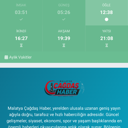
İMSAK
GÜNEŞ
ÖĞLE
03:51
05:26
12:38
İKINDI
AKŞAM
YATSI
16:27
19:39
21:08
Aylık Vakitler
Malatya Çağdaş Haber, yerelden ulusala uzanan geniş yayın
ağıyla doğru, tarafsız ve hızlı haberciliğin adresidir. Güncel
gelişmeler, siyaset, ekonomi, spor ve yaşam başlıklarında en
önemli haberleri okuyucularına anlık olarak sunar. Bölgenin