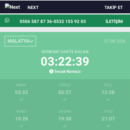
NEXT
TAKIP ET
0506 587 87 36-0532 155 92 03
İLETIŞIM
MALATYA
07.08.2026
SONRAKI VAKTE KALAN
03:22:38
İmsak Namazı
İMSAK
GÜNEŞ
ÖĞLE
03:52
05:27
12:38
İKINDI
AKŞAM
YATSI
16:26
19:38
21:07