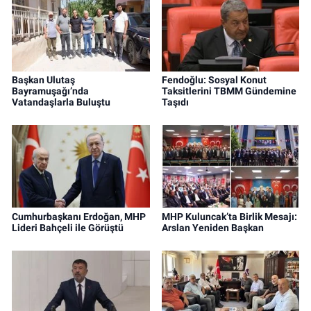
Başkan Ulutaş
Fendoğlu: Sosyal Konut
Bayramuşağı’nda
Taksitlerini TBMM Gündemine
Vatandaşlarla Buluştu
Taşıdı
Cumhurbaşkanı Erdoğan, MHP
MHP Kuluncak’ta Birlik Mesajı:
Lideri Bahçeli ile Görüştü
Arslan Yeniden Başkan