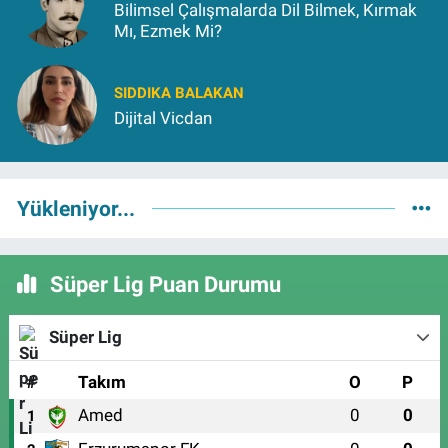
Bilimsel Çalışmalarda Dil Bilmek, Kırmak
Mı, Ezmek Mi?
SIDDIKA BALAKAN
Dijital Vicdan
Yükleniyor...
Süper Lig Puan Durumu
Süper Lig
#
Takım
O
P
Amed
0
0
1