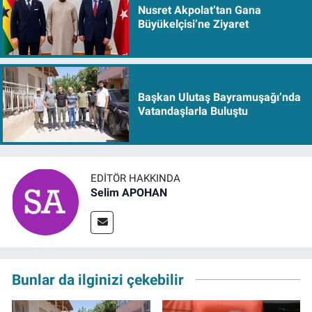
Nusret Akpolat’tan Gana
Büyükelçisi’ne Ziyaret
Başkan Ulutaş Bayramuşağı’nda
Vatandaşlarla Buluştu
EDITÖR HAKKINDA
Selim APOHAN
Bunlar da ilginizi çekebilir