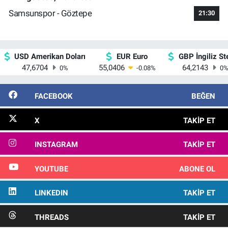
Samsunspor - Göztepe
21:30
USD Amerikan Doları
EUR Euro
GBP İngiliz Ste
47,6704
55,0406
64,2143
0
%
-0.08
%
0
FACEBOOK
BEĞEN
X
TAKIP ET
INSTAGRAM
TAKIP ET
YOUTUBE
ABONE OL
LINKEDIN
TAKIP ET
THREADS
TAKIP ET