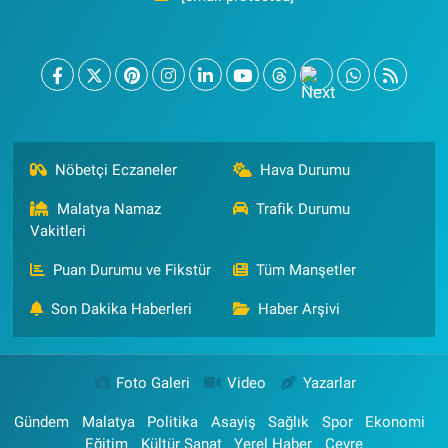
Nöbetçi Eczaneler
Hava Durumu
Malatya Namaz
Trafik Durumu
Vakitleri
Puan Durumu ve Fikstür
Tüm Manşetler
Son Dakika Haberleri
Haber Arşivi
Foto Galeri
Video
Yazarlar
Gündem
Malatya
Politika
Asayiş
Sağlık
Spor
Ekonomi
Eğitim
Kültür Sanat
Yerel Haber
Çevre