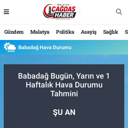
Nöbetçi Eczaneler
Gündem
Malatya
Politika
Asayiş
Sağlık
S
Hava Durumu
Babadağ Hava Durumu
Malatya Namaz Vakitleri
Trafik Durumu
Babadağ Bugün, Yarın ve 1
Süper Lig Puan Durumu ve Fikstür
Haftalık Hava Durumu
Tahmini
Tüm Manşetler
Son Dakika Haberleri
ŞU AN
Haber Arşivi