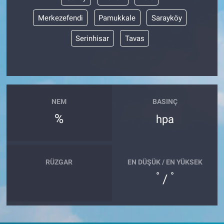
Merkezefendi
Pamukkale
Sarayköy
Serinhisar
Tavas
NEM
BASINÇ
%
hpa
RÜZGAR
EN DÜŞÜK / EN YÜKSEK
°
°
/