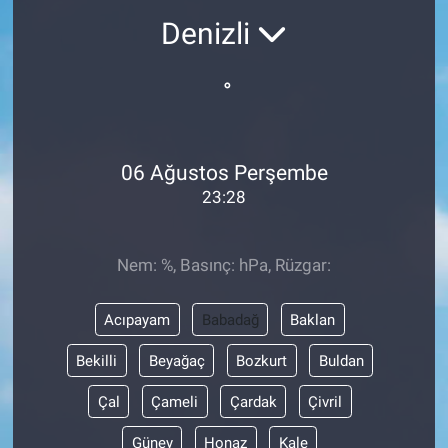
Denizli
°
06 Ağustos Perşembe
23:28
Nem: %, Basınç: hPa, Rüzgar:
Acıpayam
Babadağ
Baklan
Bekilli
Beyağaç
Bozkurt
Buldan
Çal
Çameli
Çardak
Çivril
Güney
Honaz
Kale