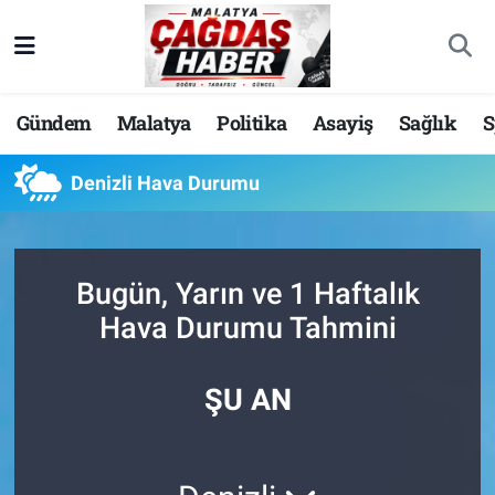
Nöbetçi Eczaneler
Gündem
Malatya
Politika
Asayiş
Sağlık
S
Hava Durumu
Denizli Hava Durumu
Malatya Namaz Vakitleri
Trafik Durumu
Bugün, Yarın ve 1 Haftalık
Süper Lig Puan Durumu ve Fikstür
Hava Durumu Tahmini
Tüm Manşetler
ŞU AN
Son Dakika Haberleri
Haber Arşivi