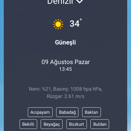
Denizli
°
34
Güneşli
09 Ağustos Pazar
13:45
Nem: %21, Basınç: 1008 hpa hPa,
Rüzgar: 2.61 m/s
Acıpayam
Babadağ
Baklan
Bekilli
Beyağaç
Bozkurt
Buldan