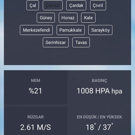
Çal
Çameli
Çardak
Çivril
Güney
Honaz
Kale
Merkezefendi
Pamukkale
Sarayköy
Serinhisar
Tavas
NEM
BASINÇ
%21
1008 HPA
hpa
RÜZGAR
EN DÜŞÜK / EN YÜKSEK
°
°
2.61 M/S
18
/ 37