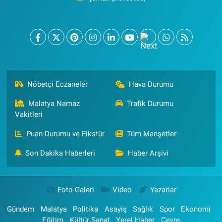
Nöbetçi Eczaneler
Hava Durumu
Malatya Namaz
Trafik Durumu
Vakitleri
Puan Durumu ve Fikstür
Tüm Manşetler
Son Dakika Haberleri
Haber Arşivi
Foto Galeri
Video
Yazarlar
Gündem
Malatya
Politika
Asayiş
Sağlık
Spor
Ekonomi
Eğitim
Kültür Sanat
Yerel Haber
Çevre