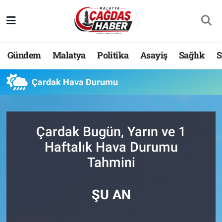
Nöbetçi Eczaneler
Gündem
Malatya
Politika
Asayiş
Sağlık
S
Hava Durumu
Çardak Hava Durumu
Malatya Namaz Vakitleri
Trafik Durumu
Çardak Bugün, Yarın ve 1
Süper Lig Puan Durumu ve Fikstür
Haftalık Hava Durumu
Tahmini
Tüm Manşetler
Son Dakika Haberleri
ŞU AN
Haber Arşivi