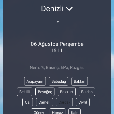
Denizli
°
06 Ağustos Perşembe
19:11
Nem: %, Basınç: hPa, Rüzgar:
Acıpayam
Babadağ
Baklan
Bekilli
Beyağaç
Bozkurt
Buldan
Çal
Çameli
Çardak
Çivril
Güney
Honaz
Kale