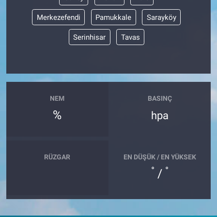
Merkezefendi
Pamukkale
Sarayköy
Serinhisar
Tavas
NEM
BASINÇ
%
hpa
RÜZGAR
EN DÜŞÜK / EN YÜKSEK
°
°
/