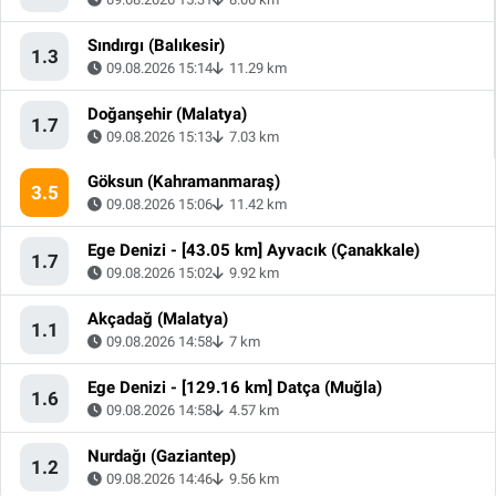
Sındırgı (Balıkesir)
1.3
09.08.2026 15:14
11.29 km
Doğanşehir (Malatya)
1.7
09.08.2026 15:13
7.03 km
Göksun (Kahramanmaraş)
3.5
09.08.2026 15:06
11.42 km
Ege Denizi - [43.05 km] Ayvacık (Çanakkale)
1.7
09.08.2026 15:02
9.92 km
Akçadağ (Malatya)
1.1
09.08.2026 14:58
7 km
Ege Denizi - [129.16 km] Datça (Muğla)
1.6
09.08.2026 14:58
4.57 km
Nurdağı (Gaziantep)
1.2
09.08.2026 14:46
9.56 km