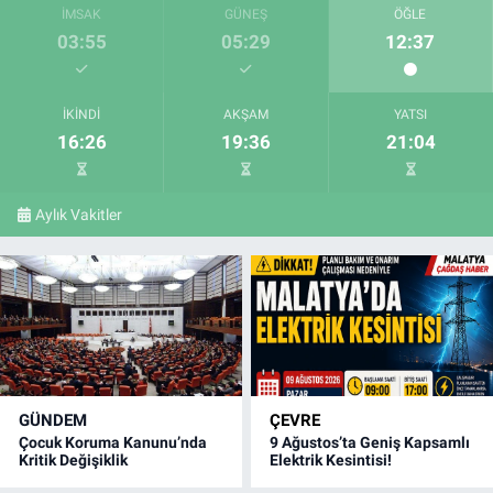
İMSAK
GÜNEŞ
ÖĞLE
03:55
05:29
12:37
İKINDI
AKŞAM
YATSI
16:26
19:36
21:04
Aylık Vakitler
GÜNDEM
ÇEVRE
Çocuk Koruma Kanunu’nda
9 Ağustos’ta Geniş Kapsamlı
Kritik Değişiklik
Elektrik Kesintisi!