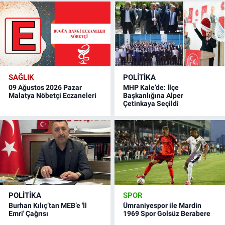
SAĞLIK
POLITIKA
09 Ağustos 2026 Pazar
MHP Kale’de: İlçe
Malatya Nöbetçi Eczaneleri
Başkanlığına Alper
Çetinkaya Seçildi
POLITIKA
SPOR
Burhan Kılıç’tan MEB’e 'İl
Ümraniyespor ile Mardin
Emri' Çağrısı
1969 Spor Golsüz Berabere