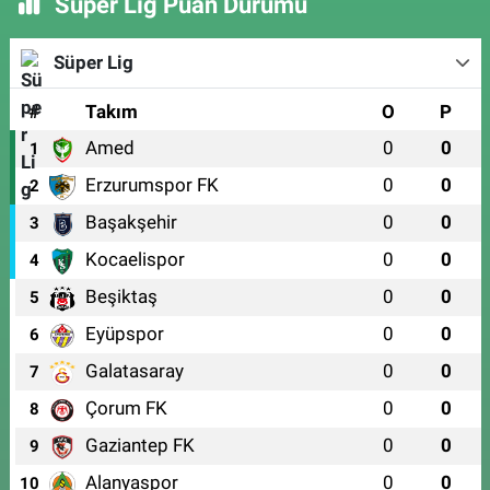
Süper Lig Puan Durumu
Süper Lig
#
Takım
O
P
Amed
0
0
1
Erzurumspor FK
0
0
2
Başakşehir
0
0
3
Kocaelispor
0
0
4
Beşiktaş
0
0
5
Eyüpspor
0
0
6
Galatasaray
0
0
7
Çorum FK
0
0
8
Gaziantep FK
0
0
9
Alanyaspor
0
0
10