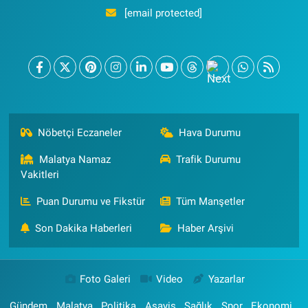
[email protected]
Nöbetçi Eczaneler
Hava Durumu
Malatya Namaz
Trafik Durumu
Vakitleri
Puan Durumu ve Fikstür
Tüm Manşetler
Son Dakika Haberleri
Haber Arşivi
Foto Galeri
Video
Yazarlar
Gündem
Malatya
Politika
Asayiş
Sağlık
Spor
Ekonomi