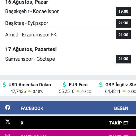
16 Ağustos, Pazar
Başakşehir - Kocaelispor
19:00
Beşiktaş - Eyüpspor
21:30
Amed - Erzurumspor FK
21:30
17 Ağustos, Pazartesi
Samsunspor - Göztepe
21:30
USD Amerikan Doları
EUR Euro
GBP İngiliz Ster
47,7436
55,2510
64,4811
0.18
%
0.32
%
0.38
FACEBOOK
BEĞEN
X
TAKIP ET