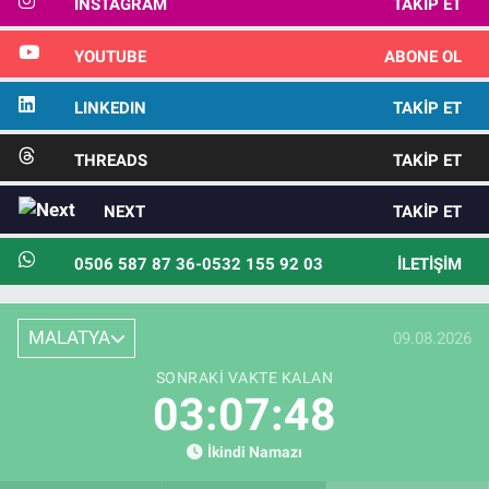
INSTAGRAM
TAKIP ET
YOUTUBE
ABONE OL
LINKEDIN
TAKIP ET
THREADS
TAKIP ET
NEXT
TAKIP ET
0506 587 87 36-0532 155 92 03
İLETIŞIM
MALATYA
09.08.2026
SONRAKI VAKTE KALAN
03:07:46
İkindi Namazı