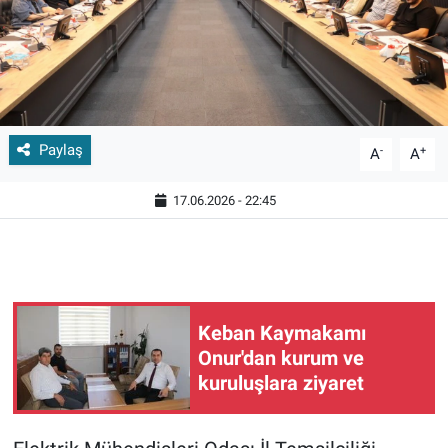
Paylaş
-
+
A
A
17.06.2026 - 22:45
Keban Kaymakamı
Onur'dan kurum ve
kuruluşlara ziyaret