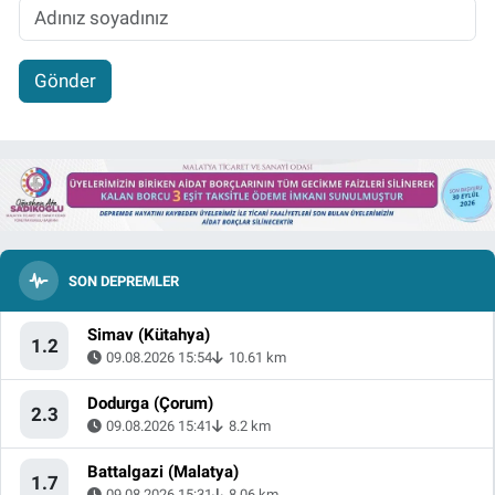
Gönder
SON DEPREMLER
Simav (Kütahya)
1.2
09.08.2026 15:54
10.61 km
Dodurga (Çorum)
2.3
09.08.2026 15:41
8.2 km
Battalgazi (Malatya)
1.7
09.08.2026 15:31
8.06 km