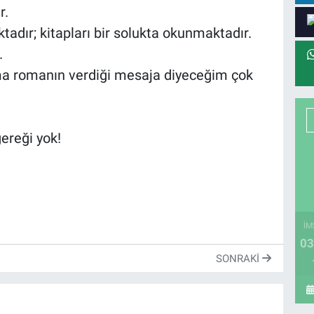
r.
ktadır; kitapları bir solukta okunmaktadır.
.
ma romanın verdiği mesaja diyeceğim çok
ereği yok!
İM
03
SONRAKI