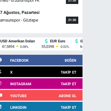
med - Erzurumspor FK
21:30
7 Ağustos, Pazartesi
amsunspor - Göztepe
21:30
USD Amerikan Doları
EUR Euro
GBP İngiliz Sterlin
47,5894
55,0398
64,1581
0.08
%
-0.02
%
0.16
%
FACEBOOK
BEĞEN
X
TAKIP ET
INSTAGRAM
TAKIP ET
YOUTUBE
ABONE OL
LINKEDIN
TAKIP ET