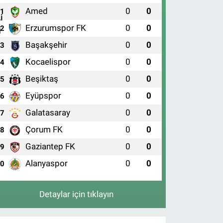
Amed
0
0
1
Erzurumspor FK
0
0
2
Başakşehir
0
0
3
Kocaelispor
0
0
4
Beşiktaş
0
0
5
Eyüpspor
0
0
6
Galatasaray
0
0
7
Çorum FK
0
0
8
Gaziantep FK
0
0
9
Alanyaspor
0
0
10
Detaylar için tıklayın