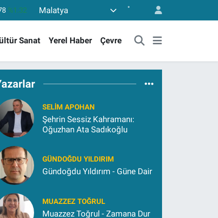
°
Malatya
94
%0.08
98
%-0.02
ültür Sanat
Yerel Haber
Çevre
81
%0.16
85
%0.54
.703
%11
Yazarlar
78
%1.32
SELIM APOHAN
Şehrin Sessiz Kahramanı:
Oğuzhan Ata Sadıkoğlu
GÜNDOĞDU YILDIRIM
Gündoğdu Yıldırım - Güne Dair
MUAZZEZ TOĞRUL
Muazzez Toğrul - Zamana Dur