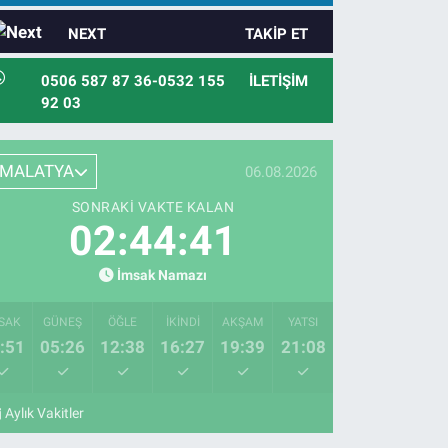
NEXT
TAKIP ET
0506 587 87 36-0532 155
İLETIŞIM
92 03
MALATYA
06.08.2026
SONRAKI VAKTE KALAN
02:44:40
İmsak Namazı
SAK
GÜNEŞ
ÖĞLE
İKINDI
AKŞAM
YATSI
:51
05:26
12:38
16:27
19:39
21:08
Aylık Vakitler