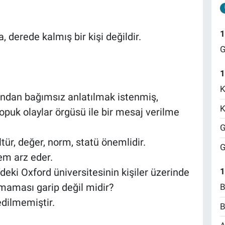
1
derede kalmış bir kişi değildir.
G
1
K
dan bağımsız anlatılmak istenmiş,
K
opuk olaylar örgüsü ile bir mesaj verilme
G
tür, değer, norm, statü önemlidir.
G
em arz eder.
deki Oxford üniversitesinin kişiler üzerinde
1
tmaması garip değil midir?
B
edilmemiştir.
B