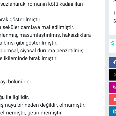
A
umsuzlanarak, romanın kötü kadını ilan
1
arak gösterilmiştir.
S
m seküler camiaya mal edilmiştir.
mlanmış, masumlaştırılmış, haksızlıklara
irisi gibi gösterilmiştir.
oplumsal, siyasal duruma benzetilmiş.
e ikileminde bırakılmıştır.
ayı bölünürler.
ile ilgilidir.
ayrışmaya bir neden değildir, olmamıştır.
lmemiştir, getirilmemiştir.