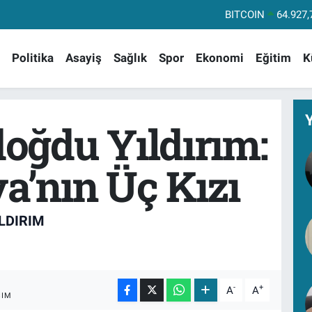
DOLAR
47,58
EURO
55,03
Politika
Asayiş
Sağlık
Spor
Ekonomi
Eğitim
K
STERLİN
64,15
GRAM ALTIN
6527.
BİST100
13
oğdu Yıldırım:
BITCOIN
64.927,
a’nın Üç Kızı
LDIRIM
-
+
A
A
ŞIM