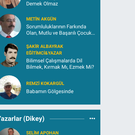
Demek Olmaz
METIN AKGÜN
Sorumluluklarının Farkında
Olan, Mutlu ve Başarılı Çocuk
Yetiştirmek İçin (2)
ŞAKIR ALBAYRAK
EĞITIMCI&YAZAR
Bilimsel Çalışmalarda Dil
Bilmek, Kırmak Mı, Ezmek Mi?
REMZI KOKARGÜL
Babamın Gölgesinde
azarlar (Dikey)
SELIM APOHAN