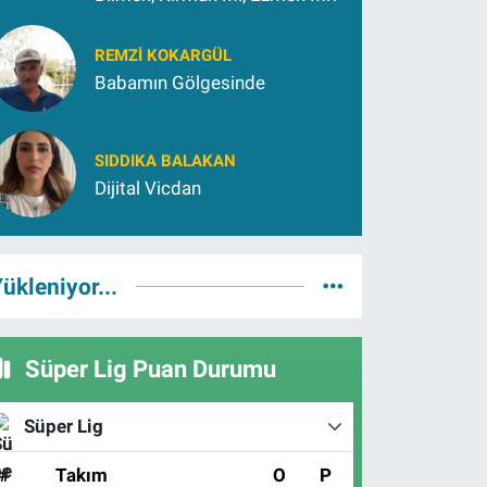
REMZI KOKARGÜL
Babamın Gölgesinde
SIDDIKA BALAKAN
Dijital Vicdan
ükleniyor...
Süper Lig Puan Durumu
Süper Lig
#
Takım
O
P