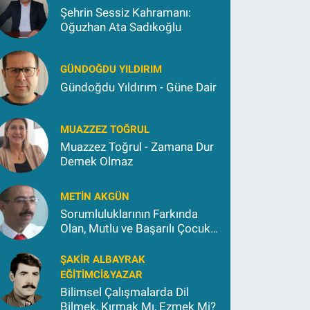
Şehrin Sessiz Kahramanı:
Oğuzhan Ata Sadıkoğlu
GÜNDOĞDU YILDIRIM
Gündoğdu Yıldırım - Güne Dair
MUAZZEZ TOĞRUL
Muazzez Toğrul - Zamana Dur
Demek Olmaz
METIN AKGÜN
Sorumluluklarının Farkında
Olan, Mutlu ve Başarılı Çocuk
Yetiştirmek İçin (2)
ŞAKIR ALBAYRAK
EĞITIMCI&YAZAR
Bilimsel Çalışmalarda Dil
Bilmek, Kırmak Mı, Ezmek Mi?