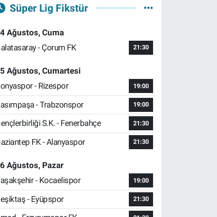
Süper Lig Fikstür
4 Ağustos, Cuma
alatasaray - Çorum FK
21:30
5 Ağustos, Cumartesi
onyaspor - Rizespor
19:00
asımpaşa - Trabzonspor
19:00
ençlerbirliği S.K. - Fenerbahçe
21:30
aziantep FK - Alanyaspor
21:30
6 Ağustos, Pazar
aşakşehir - Kocaelispor
19:00
eşiktaş - Eyüpspor
21:30