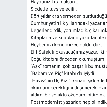
Hayatınız kitap olsun…
Şiddetle tavsiye edilir.
Dört yıldır ara vermeden sürdürdüğü
Cumhuriyetin ilk yıllarındaki yazarl
Değerlendirdik, yorumladık, çıkarım
Kitaplarla ve kitapların yazarları ile i
Heybemizi kendimizce doldurduk.
Elif Şafak’tı okuyacağımız yazar, iki
Çoğu kitabını önceden okumuştum.
“Aşk” romanını çok başarılı bulmuş
“Babam ve Piç” kitabı da iyiydi.
“Havva’nın Üç Kızı” romanı şiddetle 
okumam gerektiğini düşünerek, evim
aldım; bir solukta okudum, bitirdim.
Postmodernist yazarlar; hep bilindik