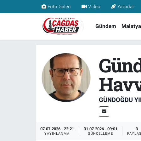
Foto Galeri
Video
Yazarlar
Nöbetçi Eczaneler
Gündem
Malatya
Hava Durumu
Günd
Malatya Namaz Vakitleri
Trafik Durumu
Havv
Süper Lig Puan Durumu ve Fikstür
GÜNDOĞDU YI
Tüm Manşetler
Son Dakika Haberleri
07.07.2026 - 22:21
31.07.2026 - 09:01
3
YAYINLANMA
GÜNCELLEME
PAYLA
Haber Arşivi