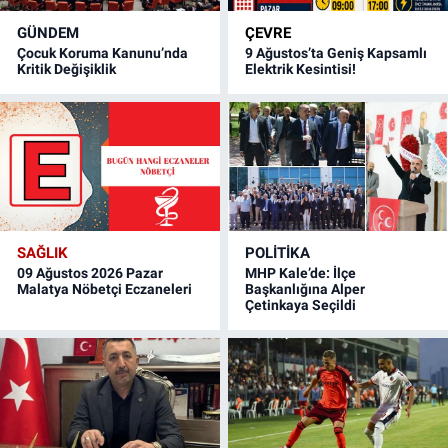
GÜNDEM
ÇEVRE
Çocuk Koruma Kanunu’nda
9 Ağustos’ta Geniş Kapsamlı
Kritik Değişiklik
Elektrik Kesintisi!
SAĞLIK
POLITIKA
09 Ağustos 2026 Pazar
MHP Kale’de: İlçe
Malatya Nöbetçi Eczaneleri
Başkanlığına Alper
Çetinkaya Seçildi