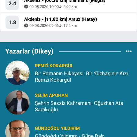
Akdeniz - [66.26 km] Marmaris (Muğla)
2.4
09.08.2026 10:00
5.92 km
Akdeniz - [11.82 km] Arsuz (Hatay)
1.8
09.08.2026 09:56
17.4 km
Yazarlar (Dikey)
REMZI KOKARGÜL
Bir Romanın Hikâyesi: Bir Yüzbaşının Kızı
Remzi Kokargül
SELIM APOHAN
Şehrin Sessiz Kahramanı: Oğuzhan Ata
Sadıkoğlu
GÜNDOĞDU YILDIRIM
Gündoğdu Yıldırım - Güne Dair