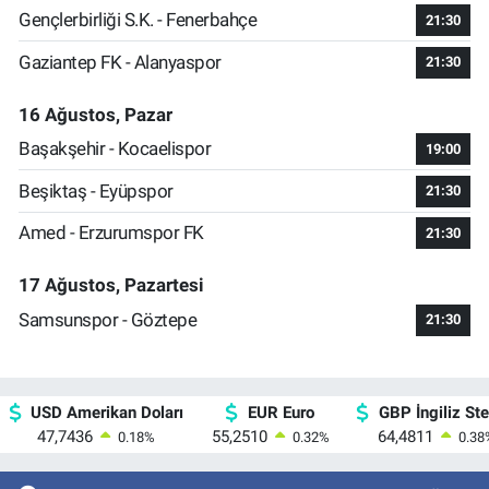
Gençlerbirliği S.K. - Fenerbahçe
21:30
Gaziantep FK - Alanyaspor
21:30
16 Ağustos, Pazar
Başakşehir - Kocaelispor
19:00
Beşiktaş - Eyüpspor
21:30
Amed - Erzurumspor FK
21:30
17 Ağustos, Pazartesi
Samsunspor - Göztepe
21:30
USD Amerikan Doları
EUR Euro
GBP İngiliz Ster
47,7436
55,2510
64,4811
0.18
%
0.32
%
0.38