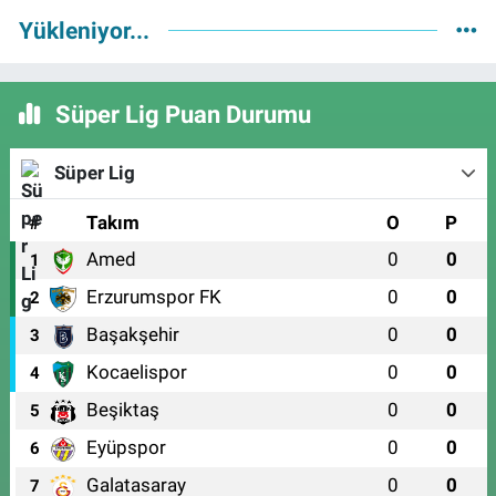
Yükleniyor...
Süper Lig Puan Durumu
Süper Lig
#
Takım
O
P
Amed
0
0
1
Erzurumspor FK
0
0
2
Başakşehir
0
0
3
Kocaelispor
0
0
4
Beşiktaş
0
0
5
Eyüpspor
0
0
6
Galatasaray
0
0
7