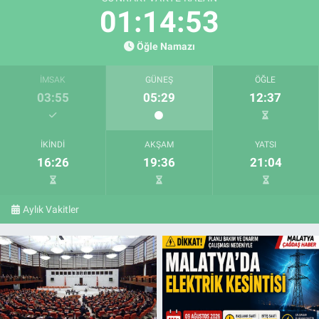
01:14:52
Öğle Namazı
İMSAK
GÜNEŞ
ÖĞLE
03:55
05:29
12:37
İKINDI
AKŞAM
YATSI
16:26
19:36
21:04
Aylık Vakitler