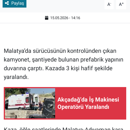
Paylaş
-
+
A
A
15.05.2026 - 14:16
Malatya’da sürücüsünün kontrolünden çıkan
kamyonet, şantiyede bulunan prefabrik yapının
duvarına çarptı. Kazada 3 kişi hafif şekilde
yaralandı.
Akçadağ’da İş Makinesi
Operatörü Yaralandı
Kaza, öğle saatlerinde Malatya-Adıyaman kara