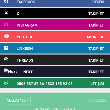
FACEBOOK
BEĞEN
X
TAKIP ET
INSTAGRAM
TAKIP ET
YOUTUBE
ABONE OL
LINKEDIN
TAKIP ET
THREADS
TAKIP ET
NEXT
TAKIP ET
0506 587 87 36-0532 155 92 03
İLETIŞIM
MALATYA
09.08.2026
SONRAKI VAKTE KALAN