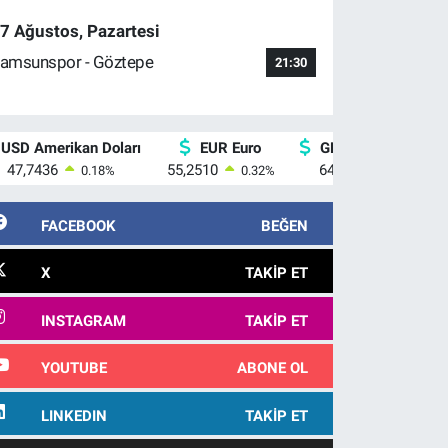
7 Ağustos, Pazartesi
amsunspor - Göztepe
21:30
USD Amerikan Doları
EUR Euro
GBP İngiliz Sterlini
47,7436
55,2510
64,4811
0.18
%
0.32
%
0.38
%
FACEBOOK
BEĞEN
X
TAKIP ET
INSTAGRAM
TAKIP ET
YOUTUBE
ABONE OL
LINKEDIN
TAKIP ET