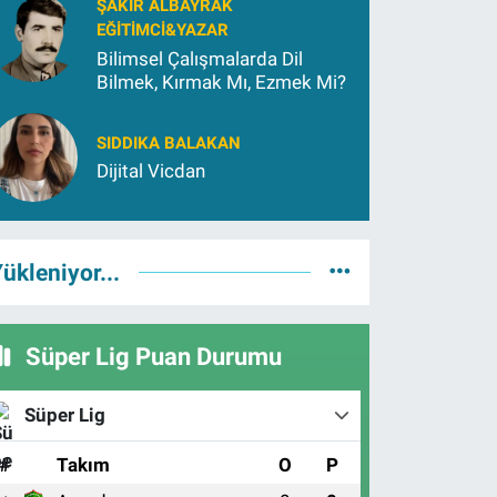
ŞAKIR ALBAYRAK
EĞITIMCI&YAZAR
Bilimsel Çalışmalarda Dil
Bilmek, Kırmak Mı, Ezmek Mi?
SIDDIKA BALAKAN
Dijital Vicdan
ükleniyor...
Süper Lig Puan Durumu
Süper Lig
#
Takım
O
P