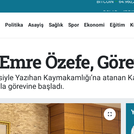
DOLAR
47,74
EURO
55,25
Politika
Asayiş
Sağlık
Spor
Ekonomi
Eğitim
K
STERLİN
64,48
GRAM ALTIN
6660.
BİST100
13.
re Özefe, Görev
BITCOIN
64.960,
siyle Yazıhan Kaymakamlığı’na atanan 
la görevine başladı.
Y