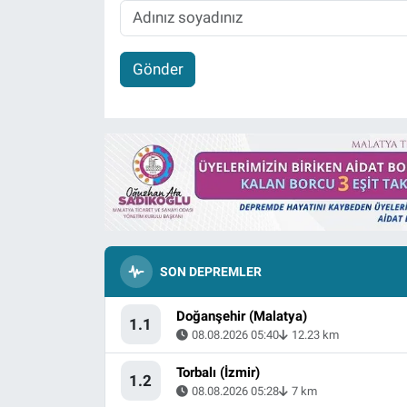
Gönder
SON DEPREMLER
Doğanşehir (Malatya)
1.1
08.08.2026 05:40
12.23 km
Torbalı (İzmir)
1.2
08.08.2026 05:28
7 km