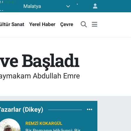
°
Malatya
36
%0.18
10
%0.32
ültür Sanat
Yerel Haber
Çevre
11
%0.38
55
%0.03
779
%-14
e Başladı
21
%0.87
Kaymakam Abdullah Emre
azarlar (Dikey)
REMZI KOKARGÜL
Bir Romanın Hikâyesi: Bir