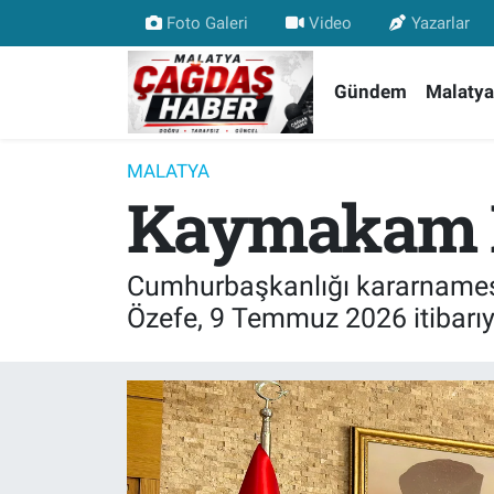
Foto Galeri
Video
Yazarlar
Nöbetçi Eczaneler
Gündem
Malatya
Hava Durumu
MALATYA
Kaymakam Em
Malatya Namaz Vakitleri
Trafik Durumu
Cumhurbaşkanlığı kararname
Süper Lig Puan Durumu ve Fikstür
Özefe, 9 Temmuz 2026 itibarıy
Tüm Manşetler
Son Dakika Haberleri
Haber Arşivi