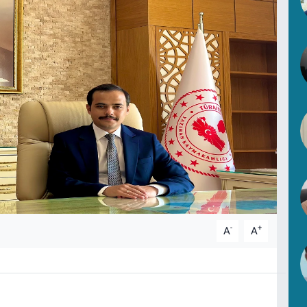
-
+
A
A