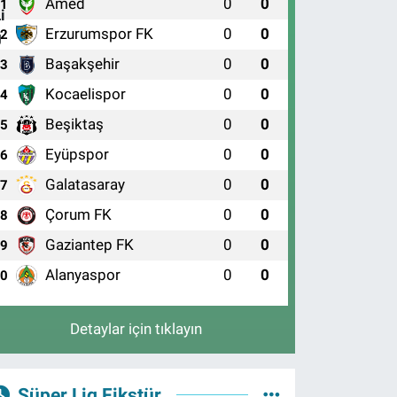
Amed
0
0
1
Erzurumspor FK
0
0
2
Başakşehir
0
0
3
Kocaelispor
0
0
4
Beşiktaş
0
0
5
Eyüpspor
0
0
6
Galatasaray
0
0
7
Çorum FK
0
0
8
Gaziantep FK
0
0
9
Alanyaspor
0
0
10
Detaylar için tıklayın
Süper Lig Fikstür