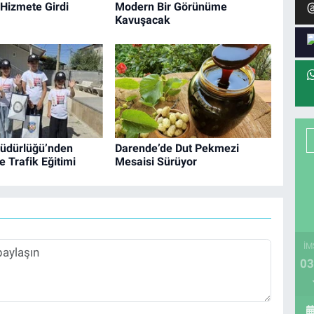
 Hizmete Girdi
Modern Bir Görünüme
Kavuşacak
üdürlüğü’nden
Darende’de Dut Pekmezi
e Trafik Eğitimi
Mesaisi Sürüyor
İM
03