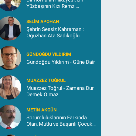
Yüzbaşının Kızı Remzi
Kokargül
SELIM APOHAN
Şehrin Sessiz Kahramanı:
Oğuzhan Ata Sadıkoğlu
GÜNDOĞDU YILDIRIM
Gündoğdu Yıldırım - Güne Dair
MUAZZEZ TOĞRUL
Muazzez Toğrul - Zamana Dur
Demek Olmaz
METIN AKGÜN
Sorumluluklarının Farkında
Olan, Mutlu ve Başarılı Çocuk
Yetiştirmek İçin (2)