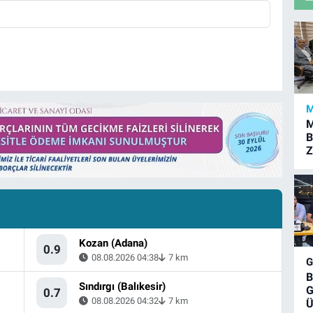
M
M
B
Z
Kozan (Adana)
0.9
08.08.2026 04:38
7 km
B
Sındırgı (Balıkesir)
G
0.7
08.08.2026 04:32
7 km
Ü