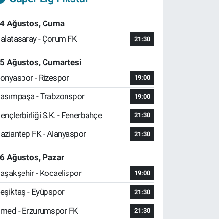
4 Ağustos, Cuma
alatasaray - Çorum FK
21:30
5 Ağustos, Cumartesi
onyaspor - Rizespor
19:00
asımpaşa - Trabzonspor
19:00
ençlerbirliği S.K. - Fenerbahçe
21:30
aziantep FK - Alanyaspor
21:30
6 Ağustos, Pazar
aşakşehir - Kocaelispor
19:00
eşiktaş - Eyüpspor
21:30
med - Erzurumspor FK
21:30