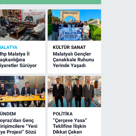
ALATYA
KÜLTÜR SANAT
hp Malatya İl
Malatyalı Gençler
aşkanlığına
Çanakkale Ruhunu
iyaretler Sürüyor
Yerinde Yaşadı
GÜNDEM
POLITIKA
oyraz’dan Genç
“Çerçeve Yasa”
irişimcilere “Yeni
Teklifine İlişkin
ye Projesi” Sözü
Dikkat Çeken