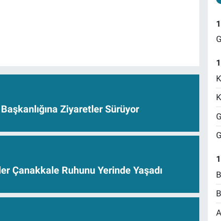
1
G
1
K
K
Başkanlığına Ziyaretler Sürüyor
G
G
1
ler Çanakkale Ruhunu Yerinde Yaşadı
B
B
A