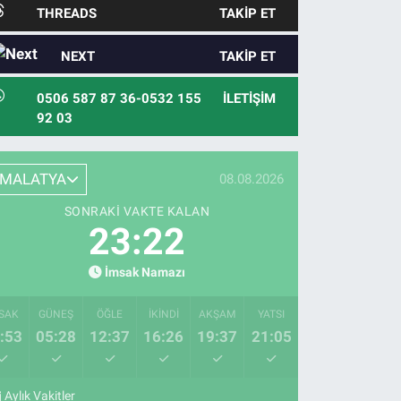
THREADS
TAKIP ET
NEXT
TAKIP ET
0506 587 87 36-0532 155
İLETIŞIM
92 03
MALATYA
08.08.2026
SONRAKI VAKTE KALAN
23:21
İmsak Namazı
SAK
GÜNEŞ
ÖĞLE
İKINDI
AKŞAM
YATSI
:53
05:28
12:37
16:26
19:37
21:05
Aylık Vakitler