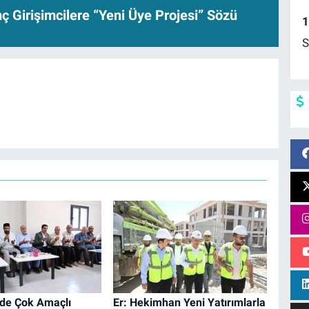
 Girişimcilere “Yeni Üye Projesi” Sözü
1
S
’de Çok Amaçlı
Er: Hekimhan Yeni Yatırımlarla