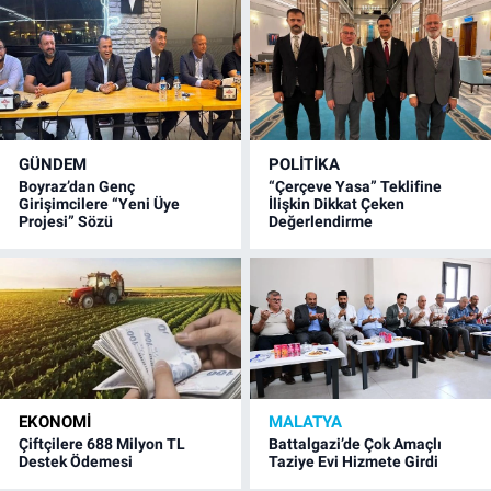
GÜNDEM
POLITIKA
Boyraz’dan Genç
“Çerçeve Yasa” Teklifine
Girişimcilere “Yeni Üye
İlişkin Dikkat Çeken
Projesi” Sözü
Değerlendirme
EKONOMI
MALATYA
Çiftçilere 688 Milyon TL
Battalgazi’de Çok Amaçlı
Destek Ödemesi
Taziye Evi Hizmete Girdi