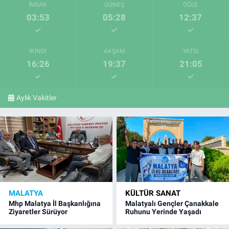
İMSAK
GÜNEŞ
ÖĞLE
03:53
05:28
12:37
İKINDI
AKŞAM
YATSI
16:26
19:37
21:05
Aylık Vakitler
MALATYA
KÜLTÜR SANAT
Mhp Malatya İl Başkanlığına
Malatyalı Gençler Çanakkale
Ziyaretler Sürüyor
Ruhunu Yerinde Yaşadı