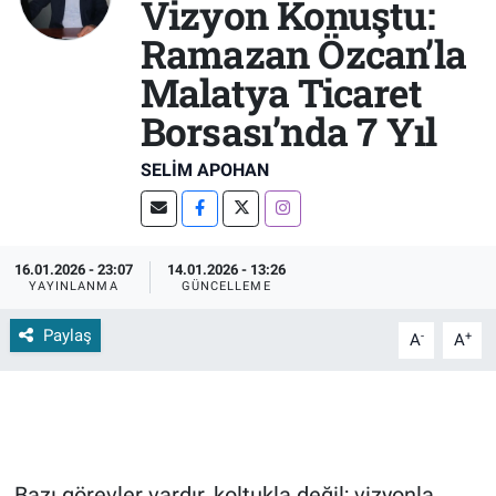
Vizyon Konuştu:
Ramazan Özcan’la
Malatya Ticaret
Borsası’nda 7 Yıl
SELIM APOHAN
16.01.2026 - 23:07
14.01.2026 - 13:26
YAYINLANMA
GÜNCELLEME
Paylaş
-
+
A
A
Bazı görevler vardır, koltukla değil; vizyonla,