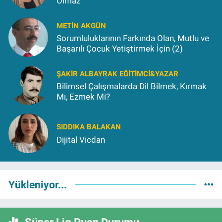
Olmaz
METIN AKGÜN
Sorumluluklarının Farkında Olan, Mutlu ve
Başarılı Çocuk Yetiştirmek İçin (2)
ŞAKIR ALBAYRAK EĞITIMCI&YAZAR
Bilimsel Çalışmalarda Dil Bilmek, Kırmak
Mı, Ezmek Mi?
SIDDIKA BALAKAN
Dijital Vicdan
Yükleniyor...