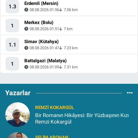
Erdemli (Mersin)
1.3
08.08.2026 01:56
7.06 km
Merkez (Bolu)
1
08.08.2026 01:51
7 km
Simav (Kütahya)
1.1
08.08.2026 01:47
7.23 km
Battalgazi (Malatya)
1
08.08.2026 01:09
7.31 km
Yazarlar
REMZI KOKARGÜL
Bir Romanın Hikâyesi: Bir Yüzbaşının Kızı
Remzi Kokargül
SELIM APOHAN