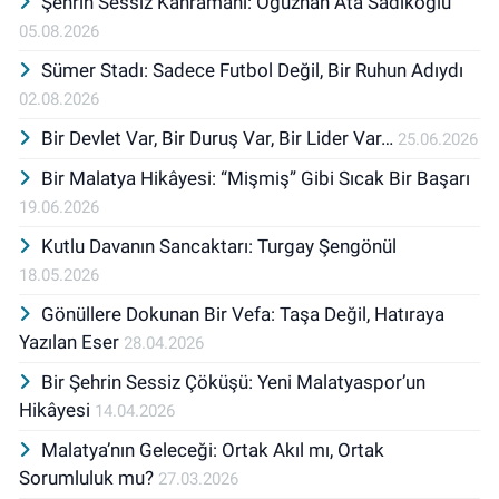
Şehrin Sessiz Kahramanı: Oğuzhan Ata Sadıkoğlu
05.08.2026
Sümer Stadı: Sadece Futbol Değil, Bir Ruhun Adıydı
02.08.2026
Bir Devlet Var, Bir Duruş Var, Bir Lider Var…
25.06.2026
Bir Malatya Hikâyesi: “Mişmiş” Gibi Sıcak Bir Başarı
19.06.2026
Kutlu Davanın Sancaktarı: Turgay Şengönül
18.05.2026
Gönüllere Dokunan Bir Vefa: Taşa Değil, Hatıraya
Yazılan Eser
28.04.2026
Bir Şehrin Sessiz Çöküşü: Yeni Malatyaspor’un
Hikâyesi
14.04.2026
Malatya’nın Geleceği: Ortak Akıl mı, Ortak
Sorumluluk mu?
27.03.2026