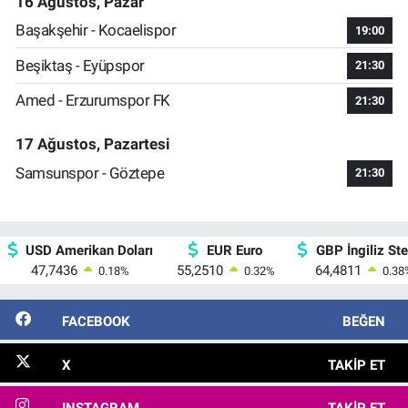
16 Ağustos, Pazar
Başakşehir - Kocaelispor
19:00
Beşiktaş - Eyüpspor
21:30
Amed - Erzurumspor FK
21:30
17 Ağustos, Pazartesi
Samsunspor - Göztepe
21:30
USD Amerikan Doları
EUR Euro
GBP İngiliz Ster
47,7436
55,2510
64,4811
0.18
%
0.32
%
0.38
FACEBOOK
BEĞEN
X
TAKIP ET