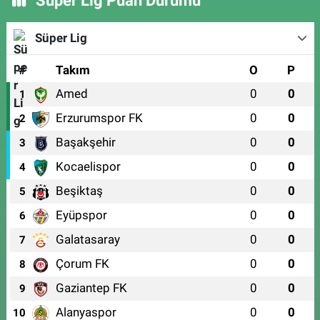
Süper Lig Puan Durumu
Süper Lig
#
Takım
O
P
Amed
0
0
1
Erzurumspor FK
0
0
2
Başakşehir
0
0
3
Kocaelispor
0
0
4
Beşiktaş
0
0
5
Eyüpspor
0
0
6
Galatasaray
0
0
7
Çorum FK
0
0
8
Gaziantep FK
0
0
9
Alanyaspor
0
0
10