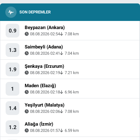
SON DEPREMLER
Beypazarı (Ankara)
0.9
08.08.2026 02:54
7.08 km
Saimbeyli (Adana)
1.3
08.08.2026 02:41
7.04 km
Şenkaya (Erzurum)
1.9
08.08.2026 02:19
7.21 km
Maden (Elazığ)
1
08.08.2026 02:18
6.96 km
Yeşilyurt (Malatya)
1.4
08.08.2026 02:06
7.08 km
Aliağa (İzmir)
1.2
08.08.2026 01:57
6.59 km