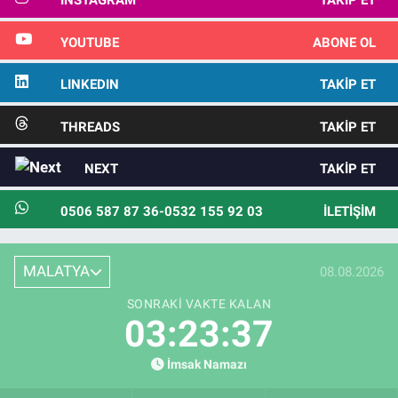
INSTAGRAM
TAKIP ET
YOUTUBE
ABONE OL
LINKEDIN
TAKIP ET
THREADS
TAKIP ET
NEXT
TAKIP ET
0506 587 87 36-0532 155 92 03
İLETIŞIM
MALATYA
08.08.2026
SONRAKI VAKTE KALAN
03:23:36
İmsak Namazı